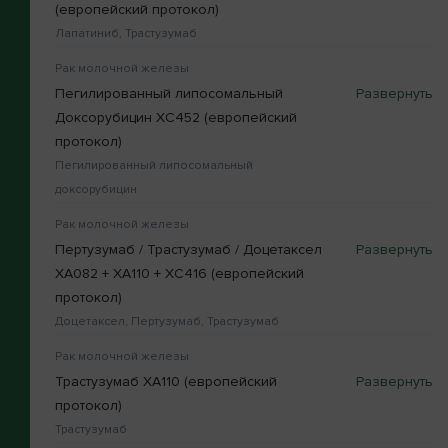
(европейский протокол)
Лапатиниб, Трастузумаб
Рак молочной железы
Пегилированный липосомальный
Доксорубицин XC452 (европейский
протокол)
Пегилированный липосомальный
доксорубицин
Рак молочной железы
Пертузумаб / Трастузумаб / Доцетаксел
XA082 + XA110 + XC416 (европейский
протокол)
Доцетаксел, Пертузумаб, Трастузумаб
Рак молочной железы
Трастузумаб XA110 (европейский
протокол)
Трастузумаб