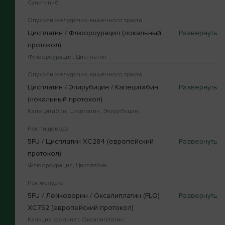
Сунитиниб
Опухоли желудочно-кишечного тракта
Цисплатин / Флюороурацил (локальный
протокол)
Флюороурацил, Цисплатин
Опухоли желудочно-кишечного тракта
Цисплатин / Эпирубицин / Капецитабин
(локальный протокол)
Капецитабин, Цисплатин, Эпирубицин
Рак пищевода
5FU / Цисплатин XC284 (европейский
протокол)
Флюороурацил, Цисплатин
Рак желудка
5FU / Лейковорин / Оксалиплатин (FLO)
XC752 (европейский протокол)
Кальция фолинат, Оксалиплатин,