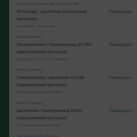
Мелкоклеточный рак легкого - МРЛ
Этопозид / Цисплатин (локальный
протокол)
Цисплатин, Этопозид
Мезотелиома
Оксалиплатин / Ралтитрексид XC760
(европейский протокол)
Оксалиплатин, Ралтитрексид
Мезотелиома
Пеметрексед / Цисплатин XC326
(европейский протокол)
Пеметрексед, Цисплатин
Мезотелиома
Цисплатин / Ралтитрексид XC812
(европейский протокол)
Ралтитрексид, Цисплатин
Рак молочной железы