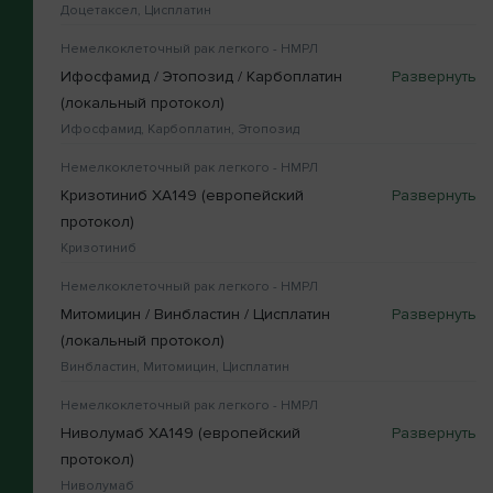
Доцетаксел, Цисплатин
Немелкоклеточный рак легкого - НМРЛ
Ифосфамид / Этопозид / Карбоплатин
(локальный протокол)
Ифосфамид, Карбоплатин, Этопозид
Немелкоклеточный рак легкого - НМРЛ
Кризотиниб XA149 (европейский
протокол)
Кризотиниб
Немелкоклеточный рак легкого - НМРЛ
Митомицин / Винбластин / Цисплатин
(локальный протокол)
Винбластин, Митомицин, Цисплатин
Немелкоклеточный рак легкого - НМРЛ
Ниволумаб XA149 (европейский
протокол)
Ниволумаб