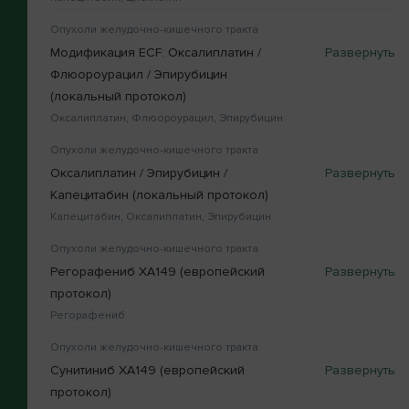
Опухоли желудочно-кишечного тракта
Модификация ЕСF: Оксалиплатин /
Флюороурацил / Эпирубицин
(локальный протокол)
Оксалиплатин, Флюороурацил, Эпирубицин
Опухоли желудочно-кишечного тракта
Оксалиплатин / Эпирубицин /
Капецитабин (локальный протокол)
Капецитабин, Оксалиплатин, Эпирубицин
Опухоли желудочно-кишечного тракта
Регорафениб XA149 (европейский
протокол)
Регорафениб
Опухоли желудочно-кишечного тракта
Сунитиниб XA149 (европейский
протокол)