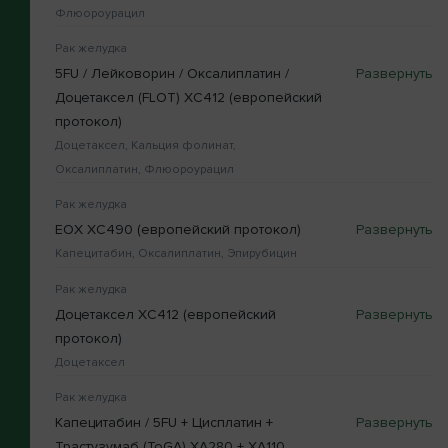
Флюороурацил
Рак желудка
5FU / Лейковорин / Оксалиплатин /
Доцетаксел (FLOТ) XC412 (европейский
протокол)
Доцетаксел, Кальция фолинат,
Оксалиплатин, Флюороурацил
Рак желудка
EOX XC490 (европейский протокол)
Капецитабин, Оксалиплатин, Эпирубицин
Рак желудка
Доцетаксел XC412 (европейский
протокол)
Доцетаксел
Рак желудка
Капецитабин / 5FU + Цисплатин +
Трастузумаб (ToGA) XA280 + XA110