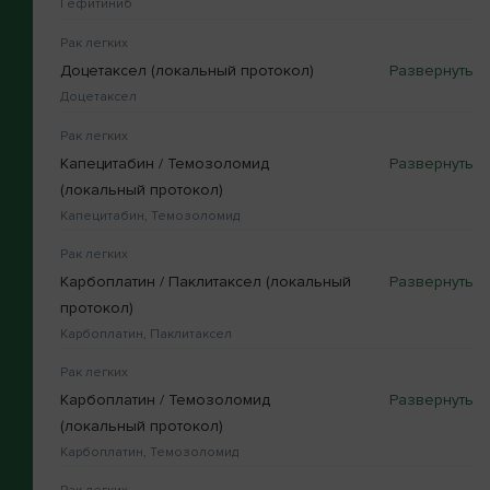
Гефитиниб
Рак легких
Доцетаксел (локальный протокол)
Доцетаксел
Рак легких
Капецитабин / Темозоломид
(локальный протокол)
Капецитабин, Темозоломид
Рак легких
Карбоплатин / Паклитаксел (локальный
протокол)
Карбоплатин, Паклитаксел
Рак легких
Карбоплатин / Темозоломид
(локальный протокол)
Карбоплатин, Темозоломид