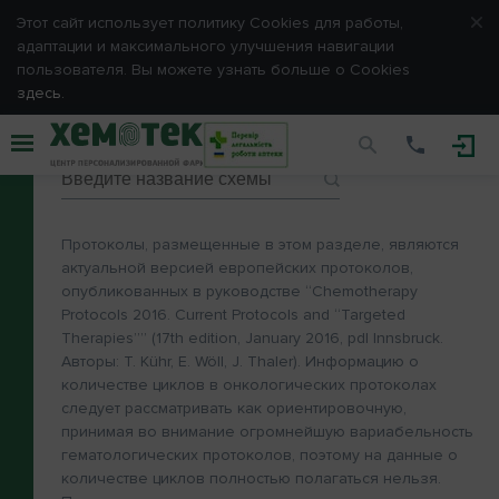
Этот сайт использует политику Сookies для работы,
адаптации и максимального улучшения навигации
Запомнить меня
пользователя. Вы можете узнать больше о Cookies
здесь.
Схемы химиотерапии
ОТМЕНА
ВХОД
Протоколы, размещенные в этом разделе, являются
Напомнить пароль
актуальной версией европейских протоколов,
опубликованных в руководстве “Chemotherapy
Protocols 2016. Current Protocols and “Targeted
Therapies”” (17th edition, January 2016, pdl Innsbruck.
Авторы: T. Kühr, E. Wöll, J. Thaler). Информацию о
количестве циклов в онкологических протоколах
следует рассматривать как ориентировочную,
принимая во внимание огромнейшую вариабельность
гематологических протоколов, поэтому на данные о
количестве циклов полностью полагаться нельзя.