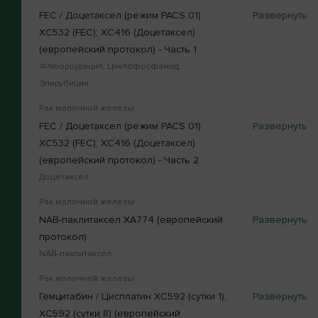
FEC / Доцетаксел (режим PACS 01)
XC532 (FEC); XC416 (Доцетаксел)
(европейский протокол) - Часть 1
Флюороурацил, Циклофосфамид,
Эпирубицин
Рак молочной железы
FEC / Доцетаксел (режим PACS 01)
XC532 (FEC); XC416 (Доцетаксел)
(европейский протокол) - Часть 2
Доцетаксел
Рак молочной железы
NAB-паклитаксел XA774 (европейский
протокол)
NAB-паклитаксел
Рак молочной железы
Гемцитабин / Цисплатин XC592 (сутки 1),
XC592 (сутки 8) (европейский