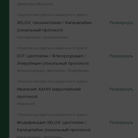
Эрибулина Мезилат
Опухоли желудочно-кишечного тракта
XELOX: Оксалиплатин / Капецитабин
(локальный протокол)
Капецитабин, Оксалиплатин
Опухоли желудочно-кишечного тракта
ЕСF: Цисплатин / Флюороурацил /
Эпирубицин (локальный протокол)
Флюороурацил, Цисплатин, Эпирубицин
Опухоли желудочно-кишечного тракта
Иматиниб XA149 (европейский
протокол)
Иматиниб
Опухоли желудочно-кишечного тракта
Модификация XELOX: Цисплатин /
Капецитабин (локальный протокол)
Капецитабин, Цисплатин