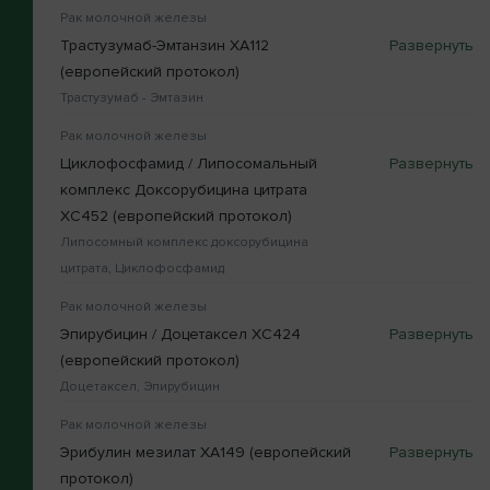
Рак молочной железы
Трастузумаб-Эмтанзин XA112
(европейский протокол)
Трастузумаб - Эмтазин
Рак молочной железы
Циклофосфамид / Липосомальный
комплекс Доксорубицина цитрата
XC452 (европейский протокол)
Липосомный комплекс доксорубицина
цитрата, Циклофосфамид
Рак молочной железы
Эпирубицин / Доцетаксел XC424
(европейский протокол)
Доцетаксел, Эпирубицин
Рак молочной железы
Эрибулин мезилат XA149 (европейский
протокол)