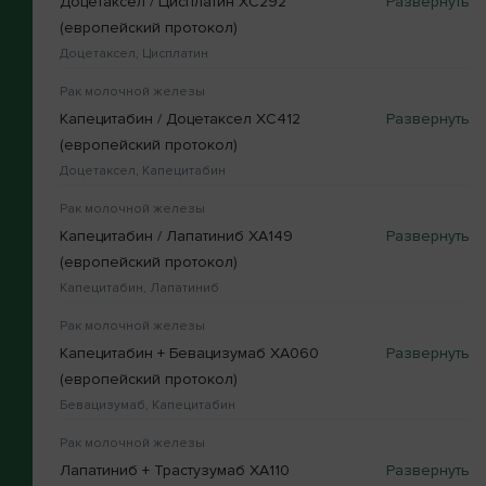
Доцетаксел / Цисплатин XC292
(европейский протокол)
Доцетаксел, Цисплатин
Рак молочной железы
Капецитабин / Доцетаксел XC412
(европейский протокол)
Доцетаксел, Капецитабин
Рак молочной железы
Капецитабин / Лапатиниб XA149
(европейский протокол)
Капецитабин, Лапатиниб
Рак молочной железы
Капецитабин + Бевацизумаб XA060
(европейский протокол)
Бевацизумаб, Капецитабин
Рак молочной железы
Лапатиниб + Трастузумаб XA110