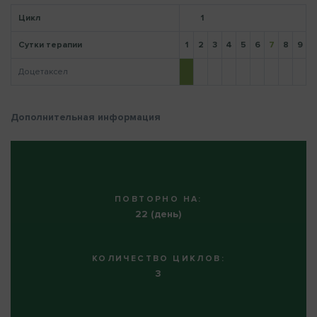
Цикл
1
Сутки терапии
1
2
3
4
5
6
7
8
9
1
Напомнить пароль
Доцетаксел
Дополнительная информация
ПОВТОРНО НА:
22 (день)
КОЛИЧЕСТВО ЦИКЛОВ:
3