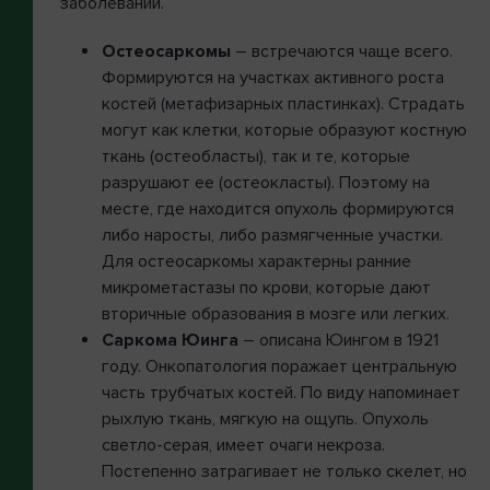
заболеваний.
Остеосаркомы
– встречаются чаще всего.
Формируются на участках активного роста
костей (метафизарных пластинках). Страдать
могут как клетки, которые образуют костную
ткань (остеобласты), так и те, которые
разрушают ее (остеокласты). Поэтому на
месте, где находится опухоль формируются
либо наросты, либо размягченные участки.
Для остеосаркомы характерны ранние
микрометастазы по крови, которые дают
вторичные образования в мозге или легких.
Саркома Юинга
– описана Юингом в 1921
году. Онкопатология поражает центральную
часть трубчатых костей. По виду напоминает
рыхлую ткань, мягкую на ощупь. Опухоль
светло-серая, имеет очаги некроза.
Постепенно затрагивает не только скелет, но