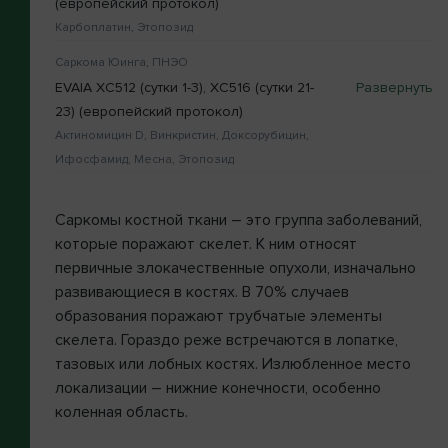
(европейский протокол)
Карбоплатин, Этопозид
Саркома Юинга, ПНЭО
EVAIA XC512 (сутки 1-3), XC516 (сутки 21-
23) (европейский протокол)
Актиномицин D, Винкристин, Доксорубицин,
Ифосфамид, Месна, Этопозид
Саркомы костной ткани – это группа заболеваний,
которые поражают скелет. К ним относят
первичные злокачественные опухоли, изначально
развивающиеся в костях. В 70% случаев
образования поражают трубчатые элементы
скелета. Гораздо реже встречаются в лопатке,
тазовых или лобных костях. Излюбленное место
локализации – нижние конечности, особенно
коленная область.