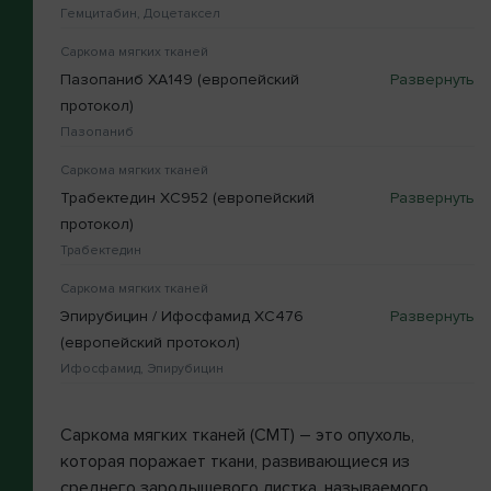
Гемцитабин, Доцетаксел
Саркома мягких тканей
Пазопаниб XA149 (европейский
протокол)
Пазопаниб
Саркома мягких тканей
Трабектедин XC952 (европейский
протокол)
Трабектедин
Саркома мягких тканей
Эпирубицин / Ифосфамид XC476
(европейский протокол)
Ифосфамид, Эпирубицин
Саркома мягких тканей (СМТ) – это опухоль,
которая поражает ткани, развивающиеся из
среднего зародышевого листка, называемого