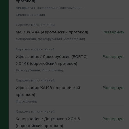
протокол)
Винкристин, Дакарбазин, Доксорубицин,
Циклофосфамид
Саркома мягких тканей
MAID XC444 (европейский протокол)
Дакарбазин, Доксорубицин, Ифосфамид
Саркома мягких тканей
Ифосфамид / Доксорубицин (EORTC)
XC448 (европейский протокол)
Доксорубицин, Ифосфамид
Саркома мягких тканей
Ифосфамид XA149 (европейский
протокол)
Ифосфамид
Саркома мягких тканей
Капецитабин / Доцетаксел XC416
(европейский протокол)