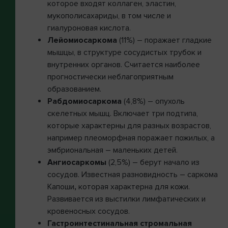
которое входят коллаген, эластин,
мукополисахариды, в том числе и
гиалуроновая кислота.
Лейомиосаркома
(11%) – поражает гладкие
мышцы, в структуре сосудистых трубок и
внутренних органов. Считается наиболее
прогностически неблагоприятным
образованием.
Рабдомиосаркома
(4,8%) – опухоль
скелетных мышц. Включает три подтипа,
которые характерны для разных возрастов,
например плеоморфная поражает пожилых, а
эмбриональная – маленьких детей.
Ангиосаркомы
(2,5%) – берут начало из
сосудов. Известная разновидность – саркома
Капоши
,
которая характерна для кожи.
Развивается из выстилки лимфатических и
кровеносных сосудов.
Гастроинтестинальная стромальная