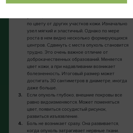
Если образование возникает близко к
наружным тканям, то его видно. Заметен
узелок, потом шишечка. Они мало отличаются
по цвету от других участков кожи. Изначально
узел мягкий и эластичный. Однако по мере
роста в нем видно несколько формирующихся
центров. Сдвинуть с места опухоль становится
трудно. Это очень важное отличие от
доброкачественных образований. Меняется
цвет кожи, а при надавливании возникает
болезненность. Итоговый размер может
достигать 30 сантиметров в диаметре, иногда
даже больше.
Если опухоль глубоко, внешние покровы все
равно видоизменяются. Может поменяться
цвет, появиться сосудистый рисунок,
развиться изъязвление.
Боль не возникает сразу. Она развивается,
когда опухоль затрагивает нервные ткани.