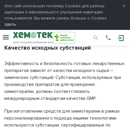
Вход
Этот сайт использует политику Сookies для работы,
адаптации и максимального улучшения навигации
Пожалуйста, введите e-mail и пароль, выбранные Вами
при
пользователя. Вы можете узнать больше о Cookies
регистрации.
здесь.
Гарантия качества
E-mail
Качество исходных субстанций
Пароль
Эффективность и безопасность готовых лекарственных
препаратов зависят от качества исходного сырья –
химических субстанций. Субстанции, используемые при
производстве препаратов для проведения
Запомнить меня
химиотерапии, должны соответствовать
международным стандартам качества GMP.
ОТМЕНА
ВХОД
При изготовлении средств для химиотерапии в рамках
персонализированного подхода нашими технологами
используются субстанции, сертифицированные по