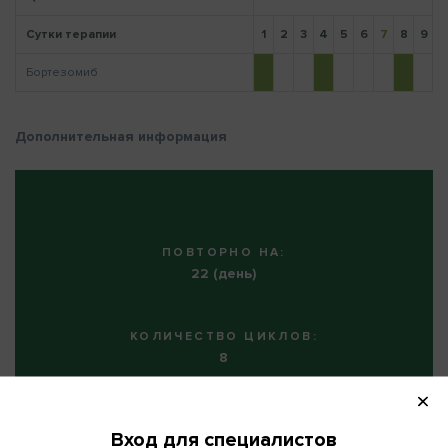
Сутки терапии
1
2
3
4
5
6
7
8
9
1
Бортезомиб
Напомнить пароль
Дополнительная информация
ПОВТОРНО НА:
22 (день)
КОЛИЧЕСТВО ЦИКЛОВ:
8
Вход для специалистов