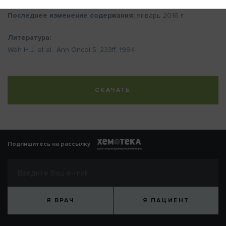
таргетная терапия» (17-е издание, Инсбрук).
Последнее изменение содержания:
январь 2016 г.
Литература:
Weh H.J. et al., Ann Oncol 5: 233ff, 1994.
СКАЧАТЬ
Подпишитесь на рассылку
Я ВРАЧ
Я ПАЦИЕНТ