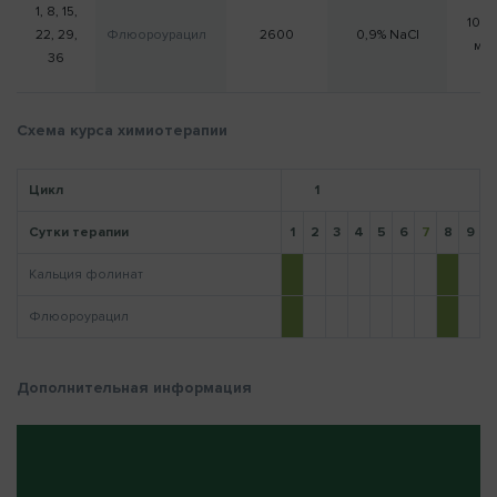
1, 8, 15,
100
22, 29,
Флюороурацил
2600
0,9% NaCl
мл
36
Напомнить пароль
Схема курса химиотерапии
Цикл
1
Сутки терапии
1
2
3
4
5
6
7
8
9
1
Кальция фолинат
Флюороурацил
Дополнительная информация