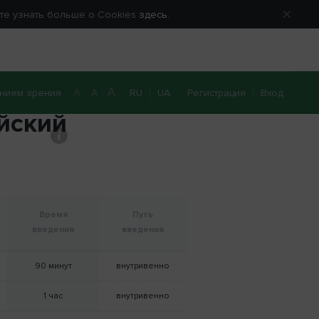
ете узнать больше о Cookies
здесь.
A
нием зрения
RU
UA
Регистрация
Вход
A
A
йский
0 800 40 20 22
Перезвоните мне
Время
Путь
введения
введения
90 минут
внутривенно
1 час
внутривенно