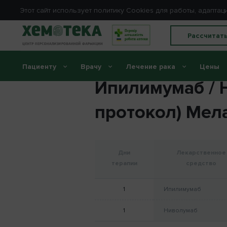
Этот сайт использует политику Сookies для работы, адапт
Рассчитат
Пациенту
Врачу
Лечение рака
Цены
Ипилимумаб / 
протокол) Мел
Дни
Лекарственное
терапии
средство
1
Ипилимумаб
1
Ниволумаб