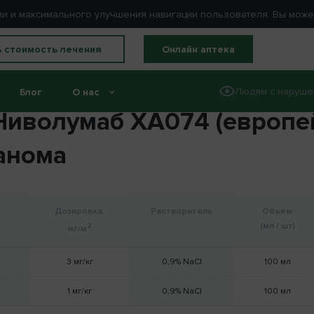
ации и максимального улучшения навигации пользователя. Вы мож
ь стоимость лечения
Онлайн аптека
Людям с наруше
Блог
О нас
Ниволумаб XA074 (европе
анома
Дозировка,
Растворитель
Объем
(мл / шт)
2
мг/м
3 мг/кг
0,9% NaCl
100 мл
1 мг/кг
0,9% NaCl
100 мл