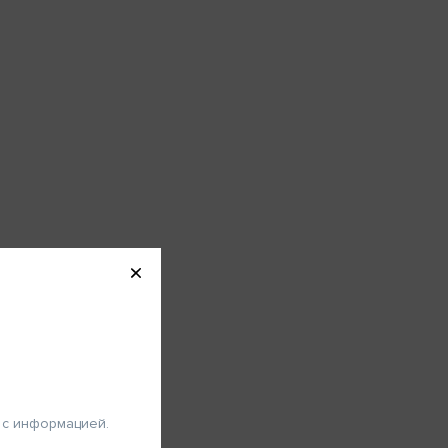
Вход
 специалистов
авоохранения
вы специалист здравоохранения,
 «Просмотреть» для ознакомления
с информацией.
ство
 с информацией.