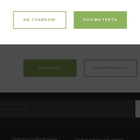
таргетная терапия» (17-е издание, Инсбрук).
Последнее изменение содержания:
январь 2016 г.
НА ГЛАВНУЮ
ПОСМОТРЕТЬ
Литература:
Larkin J. et al., N Engl J Med 373: 23ff, 2015; Postow M.A. et 
Engl J Med 372: 2006ff, 2015.
ВХОД
СКАЧАТЬ
РАСПЕЧАТАТЬ
Шаг 1
2
омнить пароль
Телефон горячей линии:
График работы call-центра: