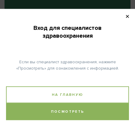
ПОВТОРНО НА:
22 (день)
Вход для специалистов
здравоохранения
КОЛИЧЕСТВО ЦИКЛОВ:
6
Если вы специалист здравоохранения, нажмите
«Просмотреть» для ознакомления с информацией.
Примечание:
НА ГЛАВНУЮ
Паспортная часть: нозология – рак легкого; код по мкб -10.
Потенциальные пользователи – отделение опухолей
ПОСМОТРЕТЬ
органов грудной полости Национального института рака.
Авторство:
Национальный институт рака