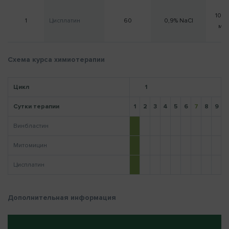
100
1
Цисплатин
60
0,9% NaCl
мл
Напомнить пароль
Схема курса химиотерапии
Цикл
1
Сутки терапии
1
2
3
4
5
6
7
8
9
1
Винбластин
Митомицин
Цисплатин
Дополнительная информация