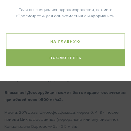
Если вы специалист здравоохранения, нажмите
«Просмотреть» для ознакомления с информацией.
Количество циклов: 6-8.
Примечание:
НА ГЛАВНУЮ
Ритуксимаб: Начальная скорость инфузий - 50 мг/ч; через 30
минут ее можно увеличивать на 50 мг/ч каждые 30 минут,
ПОСМОТРЕТЬ
максимально до 400 мг/ч. Дальнейшие дозы вводятся на
начальной скорости 100 и увеличиваются на 100 мг/ч каждые
30 минут, максимально до 400 мг/ч. Рекомендована
премедикация - 30 мг Дифенгидрамина.
Внимание! Доксорубицин может быть кардиотоксическим
при общей дозе ≥500 мг/м2.
Месна: 20% дозы Циклофосфамида, через 0, 4, 8 ч после
приема Циклофосфамида (перорально или внутривенно).
Конценрация Бортезомиба - 2,5 мг/мл.