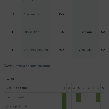
1-5
Преднизон
100
-
0
Напомнить пароль
1
Ритуксимаб
375
0,9% NaCl
500 
1
Циклофосфамид
750
0,9% NaCl
500 
Схема курса химиотерапии
Цикл
1
Сутки терапии
1
2
3
4
5
6
7
8
9
1
Бортезомиб
Доксорубицин