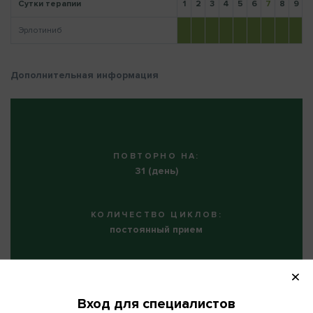
Сутки терапии
1
2
3
4
5
6
7
8
9
1
Эрлотиниб
Напомнить пароль
Дополнительная информация
ПОВТОРНО НА:
31 (день)
КОЛИЧЕСТВО ЦИКЛОВ:
постоянный прием
Вход для специалистов