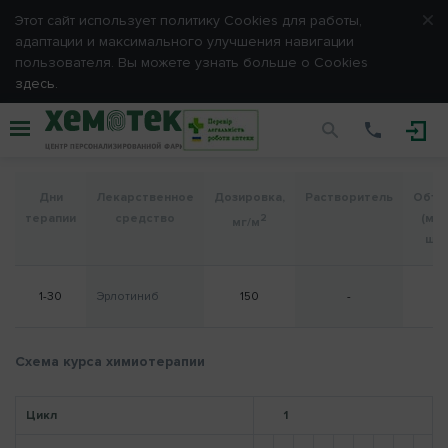
ЗАРЕГИСТРИРОВАТЬСЯ
Этот сайт использует политику Сookies для работы,
адаптации и максимального улучшения навигации
пользователя. Вы можете узнать больше о Cookies
Вход
здесь.
Эрлотиниб (локальный протокол)
Пожалуйста, введите e-mail и пароль, выбранные Вами
при
Рак легких
регистрации.
E-mail
Дни
Лекарственное
Дозировка,
Растворитель
Объе
терапии
средство
(мл /
2
мг/м
шт)
Пароль
1-30
Эрлотиниб
150
-
-
Запомнить меня
Схема курса химиотерапии
Цикл
1
ОТМЕНА
ВХОД