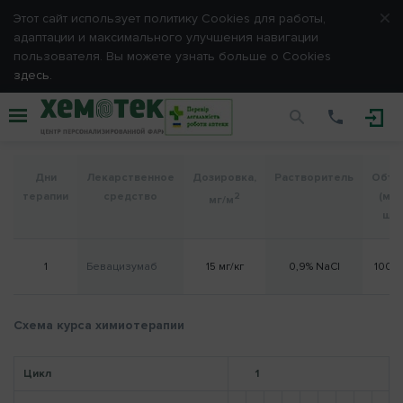
ЗАРЕГИСТРИРОВАТЬСЯ
Этот сайт использует политику Сookies для работы,
адаптации и максимального улучшения навигации
пользователя. Вы можете узнать больше о Cookies
Вход
здесь.
Бевацизумаб (локальный
Пожалуйста, введите e-mail и пароль, выбранные Вами
при
протокол) Рак легких
регистрации.
E-mail
Дни
Лекарственное
Дозировка,
Растворитель
Объе
терапии
средство
(мл /
2
мг/м
шт)
Пароль
1
Бевацизумаб
15 мг/кг
0,9% NaCl
100 м
Запомнить меня
Схема курса химиотерапии
Цикл
1
ОТМЕНА
ВХОД