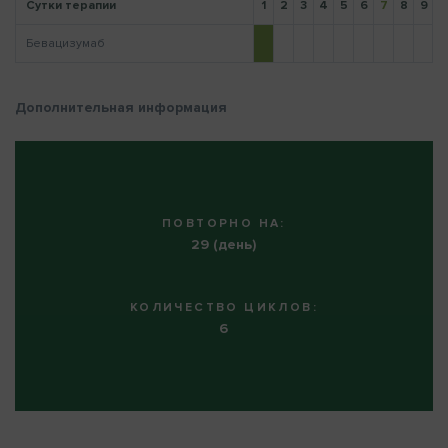
Сутки терапии
1
2
3
4
5
6
7
8
9
1
Бевацизумаб
Напомнить пароль
Дополнительная информация
ПОВТОРНО НА:
29 (день)
КОЛИЧЕСТВО ЦИКЛОВ:
6