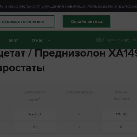
ации и максимального улучшения навигации пользователя. Вы мож
ь стоимость лечения
Онлайн аптека
Людям с наруше
Блог
О нас
цетат / Преднизолон XA14
простаты
Дозировка,
Растворитель
Объем
(мл / шт)
2
мг/м
4 x
250
-
120 шт
10
-
0