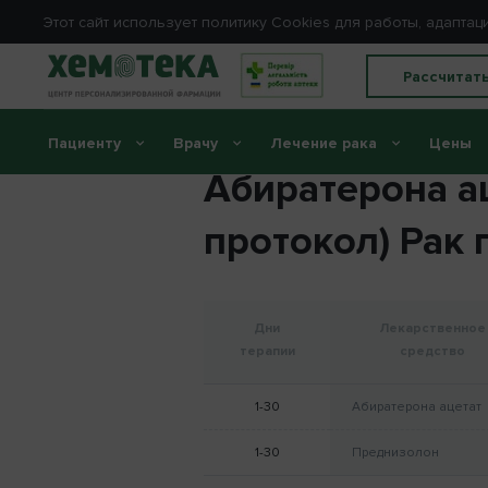
Этот сайт использует политику Сookies для работы, адапт
Рассчитат
Пациенту
Врачу
Лечение рака
Цены
Абиратерона а
протокол) Рак 
Дни
Лекарственное
терапии
средство
1-30
Абиратерона ацетат
1-30
Преднизолон