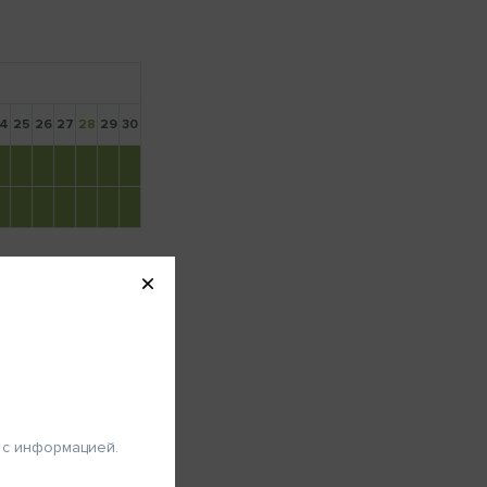
Вход
4
25
26
27
28
29
30
 специалистов
авоохранения
вы специалист здравоохранения,
 «Просмотреть» для ознакомления
с информацией.
ство
 с информацией.