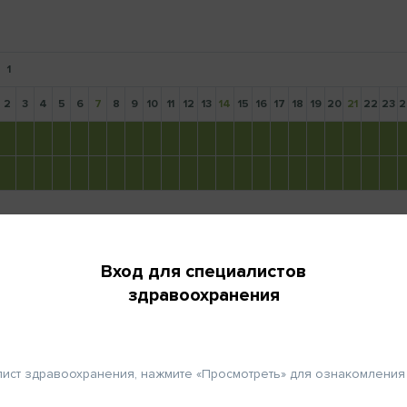
1
Вход
2
3
4
5
6
7
8
9
10
11
12
13
14
15
16
17
18
19
20
21
22
23
2
для
здр
-mail и пароль, выбранные Вами
 регистрации.
ФИО
Вход для специалистов
Если 
Примечание:
нажмите
здравоохранения
Абиратерона ацетат: 1000 мг за раз (4 x 250 мг).
Город
Авторы:
Thomas Kühr
,
Ewald Wöll
,
Josef Thaler
(руковод
лист здравоохранения, нажмите «Просмотреть» для ознакомления
«Протоколы химиотерапии 2016. Текущие протоколы и
Телефон
таргетная терапия» (17-е издание, Инсбрук).