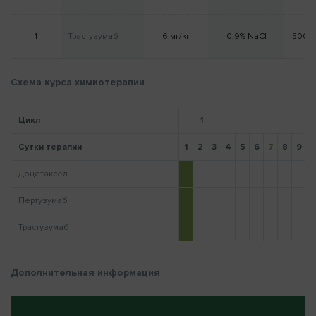
1
Трастузумаб
6 мг/кг
0,9% NaCl
500 
Напомнить пароль
Схема курса химиотерапии
Цикл
1
Сутки терапии
1
2
3
4
5
6
7
8
9
1
Доцетаксел
Пертузумаб
Трастузумаб
Дополнительная информация