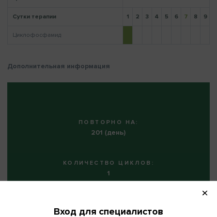
Сутки терапии
1
2
3
4
5
6
7
8
9
1
Циклофосфамид
Напомнить пароль
Дополнительная информация
ПОВТОРНО НА:
201 (день)
КОЛИЧЕСТВО ЦИКЛОВ:
1
Вход для специалистов