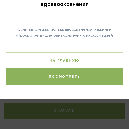
здравоохранения
В этой таблице представлена только одна субстанция для
удобства расчета цены и создания индивидуального
ХемоРецепта без привязки к схемам лечения.
Если вы специалист здравоохранения, нажмите
«Просмотреть» для ознакомления с информацией.
Инструкция расчета стоимости:
нажмите на иконку «карандаш»;
в ячейке «Дни терапии» укажите количество дней *;
НА ГЛАВНУЮ
в ячейке «Дозирование» укажите дозу;
нажмите на иконку с «галочкой» для расчёта.
ПОСМОТРЕТЬ
* Например, 1-10, что равно 10 дозам.
Максимальное
количество
дней
– 200
.
СКАЧАТЬ