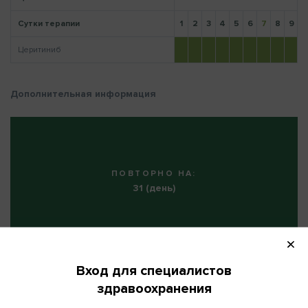
Сутки терапии
1
2
3
4
5
6
7
8
9
1
Церитиниб
Напомнить пароль
Дополнительная информация
ПОВТОРНО НА:
31 (день)
КОЛИЧЕСТВО ЦИКЛОВ:
постоянный прием
Вход для специалистов
здравоохранения