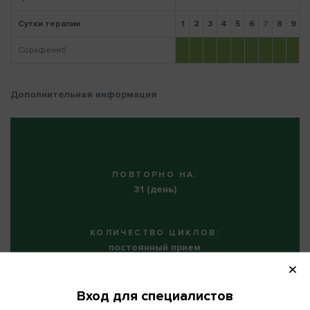
Сутки терапии
1
2
3
4
5
6
7
8
9
1
Сорафениб
Напомнить пароль
Дополнительная информация
ПОВТОРНО НА:
31 (день)
КОЛИЧЕСТВО ЦИКЛОВ:
постоянный прием
Вход для специалистов