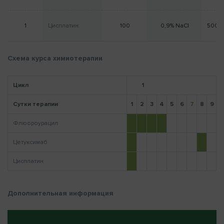
1
Цисплатин
100
0,9% NaCl
500 
Напомнить пароль
Схема курса химиотерапии
Цикл
1
Сутки терапии
1
2
3
4
5
6
7
8
9
1
Флюороурацил
Цетуксимаб
Цисплатин
Дополнительная информация