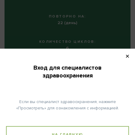
ПОВТОРНО НА:
22 (день)
КОЛИЧЕСТВО ЦИКЛОВ:
6
Вход для специалистов
здравоохранения
Примечание:
Цисплатин (только если СКФ ≥60 мл/мин.):
Если вы специалист здравоохранения, нажмите
Сопутствующая медикация:
«Просмотреть» для ознакомления с информацией.
Премедикация: 500 мл 0,9% раствора NaCl + 10 мЭкв KCI + 8
мЭкв MgSO4 внутривенно в течение 60 мин.
200 мл 20% раствора Маннита в течение 30 мин.
НА ГЛАВНУЮ
Постмедикация: 500 мл 0,9% раствора NaCl внутривенно + 10