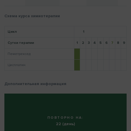
Схема курса химиотерапии
Напомнить пароль
Цикл
1
Сутки терапии
1
2
3
4
5
6
7
8
9
1
Пеметрексед
Цисплатин
Дополнительная информация
ПОВТОРНО НА:
22 (день)