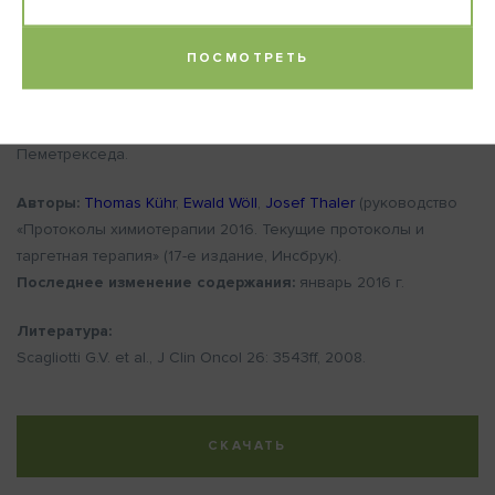
завершения терапии.
- Замещение витамином В12: 1000 мкг в/м (раз в 9 недель) до
ПОСМОТРЕТЬ
3 недель после завершения терапии.
- Оральный прием Дексаметазона - 8 мг перорально каждые
сутки в течение 3 суток, начиная за 1 день до начала приема
Пеметрекседа.
Авторы:
Thomas Kühr
,
Ewald Wöll
,
Josef Thaler
(руководство
«Протоколы химиотерапии 2016. Текущие протоколы и
таргетная терапия» (17-е издание, Инсбрук).
Последнее изменение содержания:
январь 2016 г.
Литература:
Scagliotti G.V. et al., J Clin Oncol 26: 3543ff, 2008.
СКАЧАТЬ