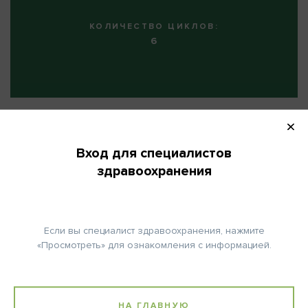
КОЛИЧЕСТВО ЦИКЛОВ:
6
Примечание:
Вход для специалистов
Цисплатин (только если СКФ ≥60 мл/мин.):
здравоохранения
Сопутствующая медикация:
Премедикация: 500 мл 0,9% раствора NaCl + 10 мЭкв KCI + 8
мЭкв MgSO4 внутривенно в течение 60 мин.
200 мл 20% раствора Маннита в течение 30 мин.
Если вы специалист здравоохранения, нажмите
Постмедикация: 500 мл 0,9% раствора NaCl внутривенно + 10
«Просмотреть» для ознакомления с информацией.
мЭкв KCI.
За 1-3 недели до начала терапии Пеметрекседом:
- Замещение с использованием 350-1000 мкг фолиевой
кислоты перорально каждые сутки до 3-х недель после
НА ГЛАВНУЮ