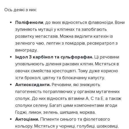
Ось деякі з них:
Поліфеноли
, до яких відносяться флавоноїди. Вони
зупиняють мутації у клітинах та запобігають
розвитку метастазів. Можна виділити катехін із
зеленого чаю, лептин з помідорів, ресвератрол з
винограду.
Індол 3 карбінол та сульфорафан.
Ці речовини
уповільнюють ділення ракових клітин. Містяться в
овочах сімейства хрестоцвіті. Тому дуже корисно
їсти броколі, цвітну та білокачанну капусту.
Антиоксиданти.
Речовини, які знижують
патогенність потрапляючих у організм мутагенних
сполук. До них відносять вітаміни А, С та Е, а також
сполуки селену. Багаті цими компонентами ягоди
Годжі, лимон, зелень, шипшина, морква.
Антоціани.
Пігменти синього та фіолетового
кольору. Містяться у чорниці, голубиці, шовковиці,