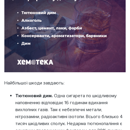
Найбільшої шкоди завдають:
Тютюновий дим.
Одна сигарета по шкідливому
наповненню відповідає 16 годинам вдихання
вихлопних газів. Там є небезпечні метали,
нітрозаміни, радіоактивні ізотопи. Всього близько 4
тисяч шкідливих сполук. Недарма тютюнопаління є