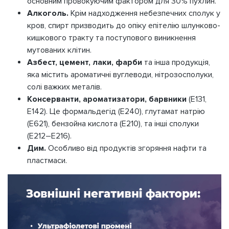
основним провокуючим фактором для 30% пухлин.
Алкоголь.
Крім надходження небезпечних сполук у
кров, спирт призводить до опіку епітелію шлунково-
кишкового тракту та поступового виникнення
мутованих клітин.
Азбест, цемент, лаки, фарби
та інша продукція,
яка містить ароматичні вуглеводи, нітрозосполуки,
солі важких металів.
Консерванти, ароматизатори, барвники
(Е131,
Е142). Це формальдегід (Е240), глутамат натрію
(Е621), бензойна кислота (Е210), та інші сполуки
(Е212–Е216).
Дим.
Особливо від продуктів згоряння нафти та
пластмаси.