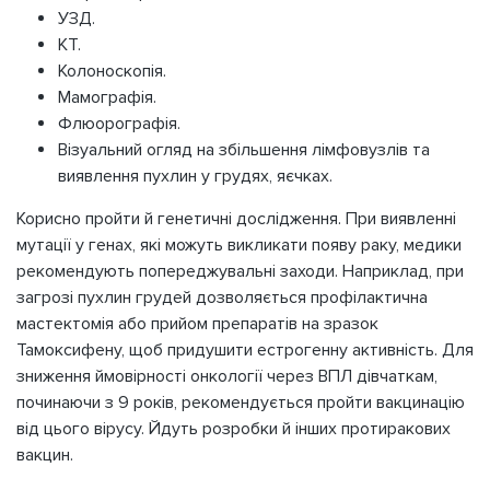
УЗД.
КТ.
Колоноскопія.
Мамографія.
Флюорографія.
Візуальний огляд на збільшення лімфовузлів та
виявлення пухлин у грудях, яєчках.
Корисно пройти й генетичні дослідження. При виявленні
мутації у генах, які можуть викликати появу раку, медики
рекомендують попереджувальні заходи. Наприклад, при
загрозі пухлин грудей дозволяється профілактична
мастектомія або прийом препаратів на зразок
Тамоксифену, щоб придушити естрогенну активність. Для
зниження ймовірності онкології через ВПЛ дівчаткам,
починаючи з 9 років, рекомендується пройти вакцинацію
від цього вірусу. Йдуть розробки й інших протиракових
вакцин.