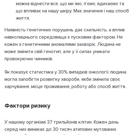
можна віднести все, що ми їмо, п’ємо, вдихаємо та
що впливає на нашу шкіру. Має значення і наш спосіб
життя.
Наявність генетичних порушень дає схильність, а вплив
навколишнього середовища є пусковим фактором. Не
кожен з генетичними аномаліями захворіє. Людина не
може змінити свій генотип, але у її силах уникати
провокуючих чинників.
Як показує статистика у 30% випадків онкології людина
могла запобігти розвитку хвороби, якби змінила своє
харчування, місце проживання, роботу або спосіб життя.
Фактори ризику
У нашому організмі 37 трильйонів клітин. Кожен день
серед них виникає до 30 тисяч атипових мутованих