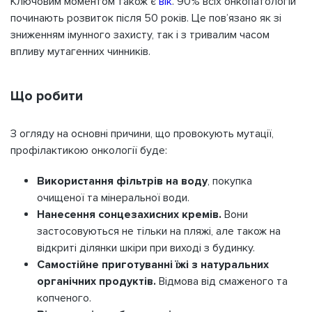
Ключовим моментом також є
вік
. 90% всіх онкопатологій
починають розвиток після 50 років. Це пов’язано як зі
зниженням імунного захисту, так і з тривалим часом
впливу мутагенних чинників.
Що робити
З огляду на основні причини, що провокують мутації,
профілактикою онкології буде:
Використання фільтрів на воду
, покупка
очищеної та мінеральної води.
Нанесення сонцезахисних кремів.
Вони
застосовуються не тільки на пляжі, але також на
відкриті ділянки шкіри при виході з будинку.
Самостійне приготуванні їжі
з натуральних
органічних продуктів.
Відмова від смаженого та
копченого.