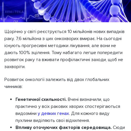
Щорічно у світі реєструється 10 мільйонів нових випадків
раку. 7,6 мільйона з цих онкохворих вмирає. На сьогодні
існують прогресивні методики лікування, але вони не
дають 100% зцілення. Тому набагато легше попередити
розвиток раку та вживати профілактичні заходи, щоб не
захворіти.
Розвиток онкології залежить від двох глобальних
чинників:
Генетичної схильності.
Вчені визначили, що
практично у всіх ракових хворих спостерігаються
видозміни
у деяких генах
. Для кожного виду
пухлини виділяють свої відхилення.
Впливу оточуючих факторів середовища.
Сюди