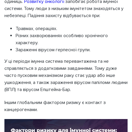
одиниць.
Розвитку онкології
запобігає робота імунної
системи. Тому люди з низьким імунітетом знаходяться у
небезпеці. Падіння захисту відбувається при:
Травмах, операціях.
Різних захворюваннях особливо хронічного
характеру.
Зараженні вірусом герпесної групи.
У ці періоди імунна система перевантажена та не
справляється з додатковими завданнями. Тому дуже
часто пусковим механізмом раку стає удар або інше
ушкодження, а також зараження вірусом папіломи людини
(ВПЛ) та вірусом Епштейна-Бар.
Іншим глобальним фактором ризику є контакт з
канцерогенами.