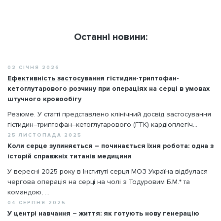
Останні новини:
02 СІЧНЯ 2026
Ефективність застосування гістидин-триптофан-
кетоглутарового розчину при операціях на серці в умовах
штучного кровообігу
Резюме. У статті представлено клінічний досвід застосування
гістидин–триптофан–кетоглутарового (ГТК) кардіоплегіч...
25 ЛИСТОПАДА 2025
Коли серце зупиняється – починається їхня робота: одна з
історій справжніх титанів медицини
У вересні 2025 року в Інституті серця МОЗ Україна відбулася
чергова операція на серці на чолі з Тодуровим Б.М.* та
командою, ...
04 СЕРПНЯ 2025
У центрі навчання – життя: як готують нову генерацію