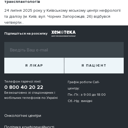
трансплантологів
24 липня 2025 року у Київському міському центрі нефрології
та діалізу (м. Київ, вул. Чорних Запорожців, 26) відбувся
четверти...
Підпишіться на розсилку
Я ЛІКАР
Я ПАЦІЄНТ
Телефон гарячої лінії:
Графік роботи Call-
0 800 40 20 22
центру:
Безкоштовно зі стаціонарних і
Пн.-Пт.: з 9:00 до 18:00
мобільних телефонів по Україні
Сб.-Нд.: вихідні
Онкологічні центри
Політика конфіденційності