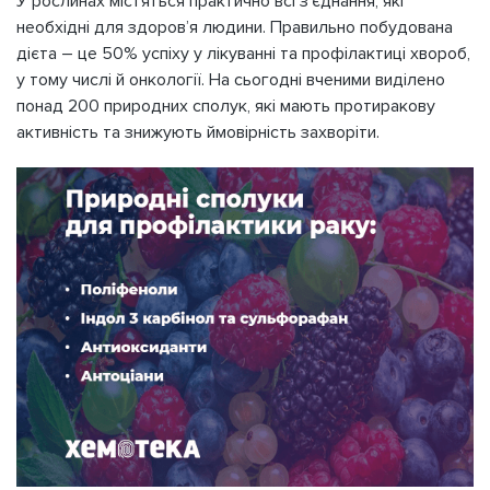
У рослинах містяться практично всі з’єднання, які
необхідні для здоров’я людини. Правильно побудована
дієта – це 50% успіху у лікуванні та профілактиці хвороб,
у тому числі й онкології. На сьогодні вченими виділено
понад 200 природних сполук, які мають протиракову
активність та знижують ймовірність захворіти.