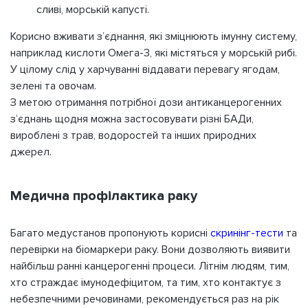
сливі, морській капусті.
Корисно вживати з’єднання, які зміцнюють імунну систему,
наприклад кислоти Омега-3, які містяться у морській рибі.
У цілому слід у харчуванні віддавати перевагу ягодам,
зелені та овочам.
З метою отримання потрібної дози антиканцерогенних
з’єднань щодня можна застосовувати різні БАДи,
вироблені з трав, водоростей та інших природних
джерел.
Медична профілактика раку
Багато медустанов пропонують корисні
скринінг-тести
та
перевірки на біомаркери раку. Вони дозволяють виявити
найбільш ранні канцерогенні процеси. Літнім людям, тим,
хто страждає імунодефіцитом, та тим, хто контактує з
небезпечними речовинами, рекомендується раз на рік