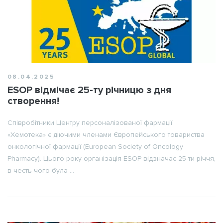
08.04.2025
ESOP відмічає 25-ту річницю з дня
створення!
Співробітники Центру персоналізованої фармації
«Хемотека» є діючими членами Європейського товариства
онкологічної фармації (European Society of Oncology
Pharmacy). Цього року організація ESOP відзначає 25-ти річчя,
в честь чого була ...