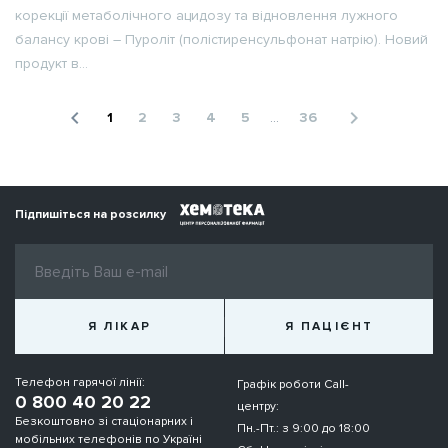
корекції метаболічного ацидозу та відновлення лужного
балансу крові – Пуроліт (полістиренсульфонат натрію). Новий
продукт в...
navigate_before
navigate_next
1
2
3
4
5
...
36
Підпишіться на розсилку
Я ЛІКАР
Я ПАЦІЄНТ
Телефон гарячої лінії:
Графік роботи Call-
0 800 40 20 22
центру:
Безкоштовно зі стаціонарних і
Пн.-Пт.: з 9:00 до 18:00
мобільних телефонів по Україні