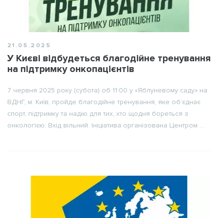
21.05.2025
У Києві відбудеться благодійне тренування
на підтримку онкопацієнтів
7 червня 2025 року (субота) об 11:00 у «Яблуневому саду» на
ВДНГ, м. Київ, пройде благодійне тренування, яке об’єднає
спорт, підтримку та надію для тих, хто щодня бореться з
онкологією. Вхід вільний. Ініціатива організована Центром ...