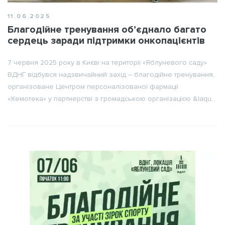
11.06.2025
Нагадати пароль
Благодійне тренування об’єднало багато
сердець заради підтримки онкопацієнтів
7 червня 2025 року в Києві на території «Яблуневого саду»
ВДНГ відбувся надзвичайний захід – благодійне тренування,
організоване Центром персоналізованої фармації
«Хемотека» у партнерстві з громадською організацією &laqu...