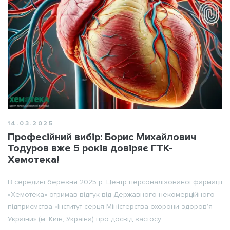
14.03.2025
Професійний вибір: Борис Михайлович
Тодуров вже 5 років довіряє ГТК-
Хемотека!
В середині березня 2025 р. Центр персоналізованої фармації
«Хемотека» отримав відгук від Державного некомерційного
підприємства «Інститут серця Міністерства охорони здоров’я
України» (м. Київ, Україна) про досвід застосу...