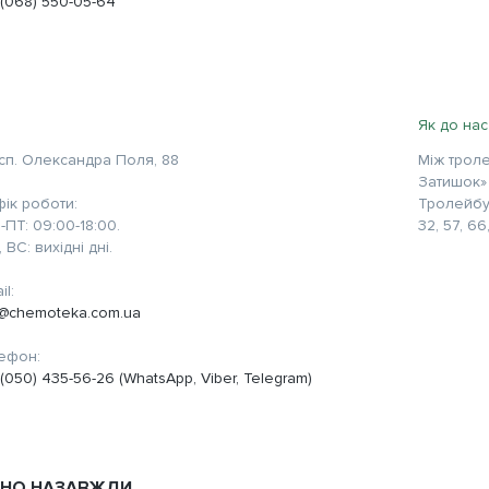
 (068) 550-05-64
Як до нас
сп. Олександра Поля, 88
Між трол
Затишок» 
фік роботи:
Тролейбус
-ПТ: 09:00-18:00.
32, 57, 66,
, ВС: вихідні дні.
il:
o@chemoteka.com.ua
ефон:
(050) 435-56-26 (WhatsApp, Viber, Telegram)
НЕНО НАЗАВЖДИ