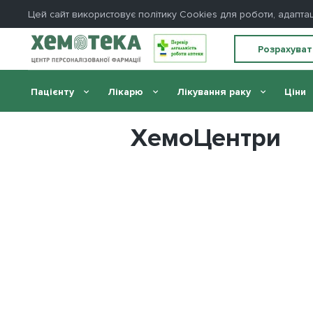
Цей сайт використовує політику Cookies для роботи, адапта
Розрахуват
Пацієнту
Лікарю
Лікування раку
Ціни
Головна
//
ХемоЦентри України
ХемоЦентри