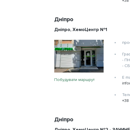
+38
Дніпро
Дніпро, ХемоЦентр №1
про
Гра
- ПН
- СБ
E ma
Побудувати маршрут
inf
Тел
+38 
Дніпро
Дніпро, ХемоЦентр №2 - ЗАЧИ