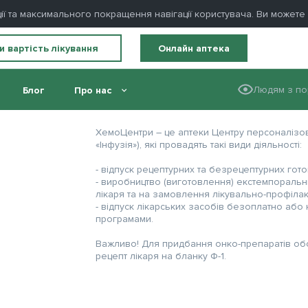
ції та максимального покращення навігації користувача. Ви может
и вартість лікування
Онлайн аптека
Людям з по
Блог
Про нас
ХемоЦентри – це аптеки Центру персоналізов
«Інфузія»), які провадять такі види діяльності:
- відпуск рецептурних та безрецептурних гото
- виробництво (виготовлення) екстемпоральн
лікаря та на замовлення лікувально-профілак
- відпуск лікарських засобів безоплатно або
програмами.
Важливо! Для придбання онко-препаратів обо
рецепт лікаря на бланку Ф-1.