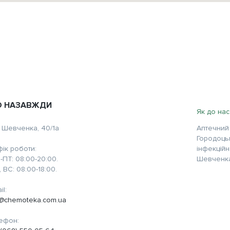
НО НАЗАВЖДИ
Як до нас
. Шевченка, 40/1а
Аптечний 
Городоцьк
фік роботи:
інфекційн
-ПТ: 08:00-20:00.
Шевченка
, ВС: 08:00-18:00.
il:
o@chemoteka.com.ua
ефон: