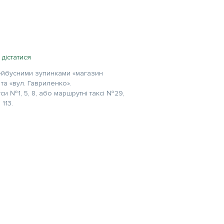
 дістатися
ейбусними зупинками «магазин
та «вул. Гавриленко».
и №1, 5, 8, або маршрутні таксі №29,
 113.