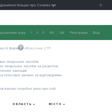
е дізнатися більше про Cookies
тут.
A
рушенням зору
RU
UA
Реєстрація
Вхід
A
A
0 800 40 20 22
Передзвоніть мені
аної фармації «Хемотека» (ПП
вих лікарських засобів;
их лікарських засобів за рецептом
тичних закладів;
 на пільгових умовах за відповідними
в’язково потрібно мати при собі
ОБЛАСТЬ
МІСТО