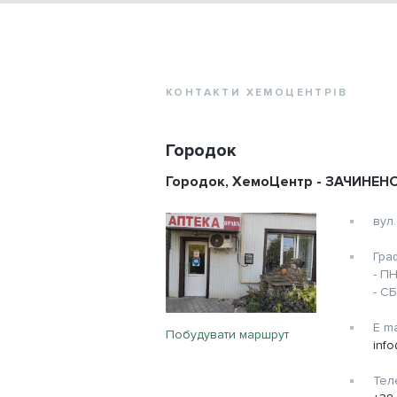
КОНТАКТИ ХЕМОЦЕНТРІВ
Городок
Городок, ХемоЦентр - ЗАЧИНЕ
вул
Гра
- ПН
- СБ
E ma
Побудувати маршрут
inf
Тел