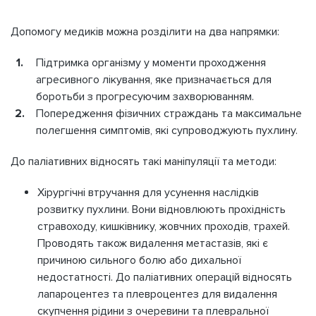
Допомогу медиків можна розділити на два напрямки:
Підтримка організму у моменти проходження
агресивного лікування, яке призначається для
боротьби з прогресуючим захворюванням.
Попередження фізичних страждань та максимальне
полегшення симптомів, які супроводжують пухлину.
До паліативних відносять такі маніпуляції та методи:
Хірургічні втручання для усунення наслідків
розвитку пухлини. Вони відновлюють прохідність
стравоходу, кишківнику, жовчних проходів, трахей.
Проводять також видалення метастазів, які є
причиною сильного болю або дихальної
недостатності. До паліативних операцій відносять
лапароцентез та плевроцентез для видалення
скупчення рідини з очеревини та плевральної