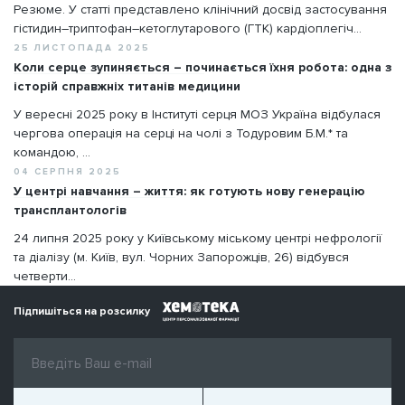
Резюме. У статті представлено клінічний досвід застосування
гістидин–триптофан–кетоглутарового (ГТК) кардіоплегіч...
25 ЛИСТОПАДА 2025
Коли серце зупиняється – починається їхня робота: одна з
історій справжніх титанів медицини
У вересні 2025 року в Інституті серця МОЗ Україна відбулася
чергова операція на серці на чолі з Тодуровим Б.М.* та
командою, ...
04 СЕРПНЯ 2025
У центрі навчання – життя: як готують нову генерацію
трансплантологів
24 липня 2025 року у Київському міському центрі нефрології
та діалізу (м. Київ, вул. Чорних Запорожців, 26) відбувся
четверти...
Підпишіться на розсилку