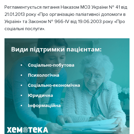
Регламентується питання Наказом МОЗ України № 41 від
21.01.2013 року «Про організацію паліативної допомоги в
Україні» та Законом № 966-ІV від 19.06.2003 року «Про
соціальні послуги».