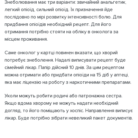
Знеболювання має три варіанти: звичайний анальгетик,
легкий опіоїд, сильний опіоїд. Їх призначення йде
послідовно по мірі розвитку інтенсивності болю. Для
придбання опіоїдів необхідний рецепт. Для його
отримання потрібно стояти на обліку в онколога за
місцем проживання.
Саме онколог у картці повинен вказати, що хворий
потребує знеболення. Надалі виписувати рецепт буде
сімейний лікар. Папір дійсний 10 днів. За цим рецептом
можна отримати або придбати опіоїди на 15 діб у аптеці,
яка має ліцензію на роботу з наркотичними препаратами.
Уколи можуть робити родичі або патронажна сестра.
Якщо вдома хворому не можуть надати необхідний
догляд, то його поміщають у хоспіс. Направлення виписує
лікар. Буде потрібно зібрати невеликий пакет документів.