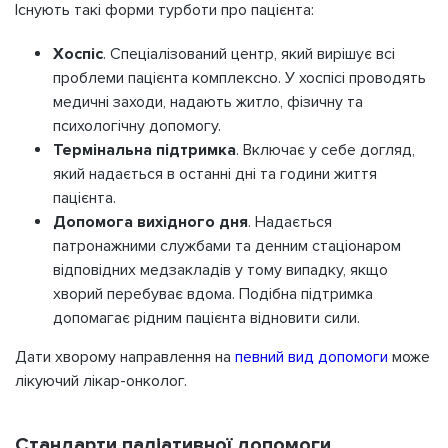
Існують такі форми турботи про пацієнта:
Хоспіс
. Спеціалізований центр, який вирішує всі
проблеми пацієнта комплексно. У хоспісі проводять
медичні заходи, надають житло, фізичну та
психологічну допомогу.
Термінальна підтримка
. Включає у себе догляд,
який надається в останні дні та години життя
пацієнта.
Допомога вихідного дня
. Надається
патронажними службами та денним стаціонаром
відповідних медзакладів у тому випадку, якщо
хворий перебуває вдома. Подібна підтримка
допомагає рідним пацієнта відновити сили.
Дати хворому направлення на
певний вид допомоги
може
лікуючий лікар-онколог.
Стандарти паліативної допомоги