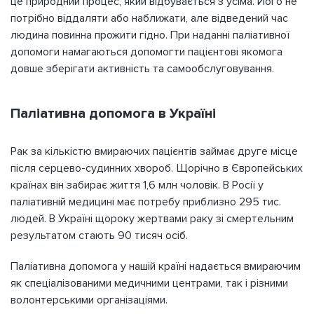
це природний процес, який відбувається з усіма. Його не
потрібно віддаляти або наближати, але відведений час
людина повинна прожити гідно. При наданні паліативної
допомоги намагаються допомогти пацієнтові якомога
довше зберігати активність та самообслуговування.
Паліативна допомога в Україні
Рак за кількістю вмираючих пацієнтів займає друге місце
після серцево-судинних хвороб. Щорічно в Європейських
країнах він забирає життя 1,6 млн чоловік. В Росії у
паліативній медицині має потребу приблизно 295 тис.
людей. В Україні щороку жертвами раку зі смертельним
результатом стають 90 тисяч осіб.
Паліативна допомога у нашій країні надається вмираючим
як спеціалізованими медичними центрами, так і різними
волонтерськими організаціями.