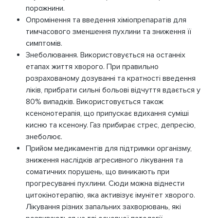
порожнини.
Опромінення та введення хіміопрепаратів для
тимчасового зменшення пухлини та зниження її
симптомів.
Знеболювання. Використовується на останніх
етапах життя хворого. При правильно
розрахованому дозуванні та кратності введення
ліків, прибрати сильні больові відчуття вдається у
80% випадків. Використовується також
ксенонотерапія, що припускає вдихання суміші
кисню та ксенону. Газ прибирає стрес, депресію,
знеболює.
Прийом медикаментів для підтримки організму,
зниження наслідків агресивного лікування та
соматичних порушень, що виникають при
прогресуванні пухлини. Сюди можна віднести
цитокінотерапію, яка активізує імунітет хворого.
Лікування різних запальних захворювань, які