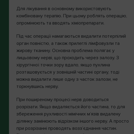
Для лікування в основному використовують
комбіновану терапію. При цьому роблять операцію,
опромінюють та вводять хіміопрепарати.
Під час операції намагаються видалити потерпілий
орган повністю, а також прилеглі лімфовузли та
жирову тканину. Основна проблема полягає у
лицьовому нерві, що проходить через залозу. З
хірургічної точки зору вдало, якщо пухлина
розташовується у зовнішній частині органу, тоді
можна видалити лише одну з часток залози, не
торкнувшись нерву.
При поширеному процесі нерв доводиться
розрізати. Якщо видаляється його частина, то для
збереження рухливості мімічних м’язів видалену
ділянку замінюють відрізком іншого нерву. А просто
при розрізанні проводять возз’єднання частин.