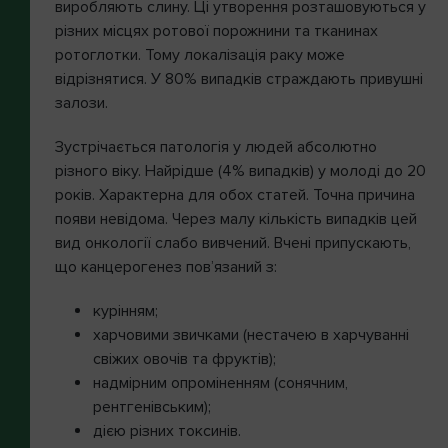
виробляють слину. Ці утворення розташовуються у
різних місцях ротової порожнини та тканинах
ротоглотки. Тому локалізація раку може
відрізнятися. У 80% випадків страждають привушні
залози.
Зустрічається патологія у людей абсолютно
різного віку. Найрідше (4% випадків) у молоді до 20
років. Характерна для обох статей. Точна причина
появи невідома. Через малу кількість випадків цей
вид онкології слабо вивчений. Вчені припускають,
що канцерогенез пов’язаний з:
курінням;
харчовими звичками (нестачею в харчуванні
свіжих овочів та фруктів);
надмірним опроміненням (сонячним,
рентгенівським);
дією різних токсинів.