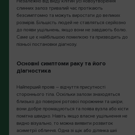
Незалежно від виду клітин усі новоутворення
слинних залоз тривалий час протікають
безсимптомно та можуть виростати до великих
розмірів. Більшість людей не ставляться серйозно
до появи ущільнень, якщо вони не завдають болю.
Саме це є найбільшою помилкою та призводить до
пізньої постановки діагнозу.
Основні симптоми раку та його
діагностика
Найперший прояв – відчуття присутності
стороннього тіла. Оскільки залози знаходяться
близько до поверхні ротової порожнини та шкіри,
вони добре промацуються та поява вузла або кісти
помітна швидко. Навіть якщо власне ущільнення не
видно візуально, то можна виявити розвиток
асиметрії обличчя. Одна зі щік або ділянка шиї