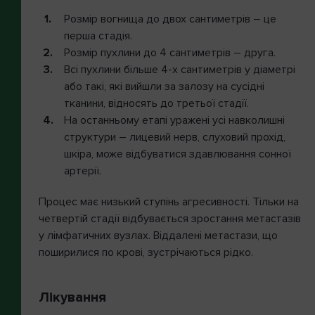
Розмір вогнища до двох сантиметрів – це
перша стадія.
Розмір пухлини до 4 сантиметрів – друга.
Всі пухлини більше 4-х сантиметрів у діаметрі
або такі, які вийшли за залозу на сусідні
тканини, відносять до третьої стадії.
На останньому етапі уражені усі навколишні
структури – лицевий нерв, слуховий прохід,
шкіра, може відбуватися здавлювання сонної
артерії.
Процес має низький ступінь агресивності. Тільки на
четвертій стадії відбувається зростання метастазів
у лімфатичних вузлах. Віддалені метастази, що
поширилися по крові, зустрічаються рідко.
Лікування