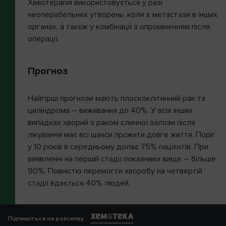
Хіміотерапія використовується у разі
неоперабельних утворень, коли є метастази в інших
органах, а також у комбінації з опроміненням після
операції.
Прогноз
Найгірші прогнози мають плоскоклітинний рак та
циліндрома – виживання до 40%. У всіх інших
випадках хворий з раком слинної залози після
лікування має всі шанси прожити довге життя. Поріг
у 10 років в середньому долає 75% пацієнтів. При
виявленні на першій стадії показники вище – більше
90%. Повністю перемогти хворобу на четвертій
стадії вдається 40% людей.
Підпишіться на розсилку