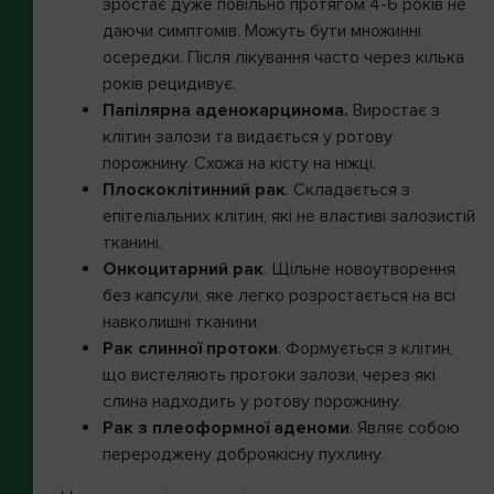
зростає дуже повільно протягом 4-6 років не
даючи симптомів. Можуть бути множинні
осередки. Після лікування часто через кілька
років рецидивує.
Папілярна аденокарцинома.
Виростає з
клітин залози та видається у ротову
порожнину. Схожа на кісту на ніжці.
Плоскоклітинний рак
. Складається з
епітеліальних клітин, які не властиві залозистій
тканині.
Онкоцитарний рак
. Щільне новоутворення
без капсули, яке легко розростається на всі
навколишні тканини.
Рак слинної протоки
. Формується з клітин,
що вистеляють протоки залози, через які
слина надходить у ротову порожнину.
Рак з плеоформної аденоми
. Являє собою
перероджену доброякісну пухлину.