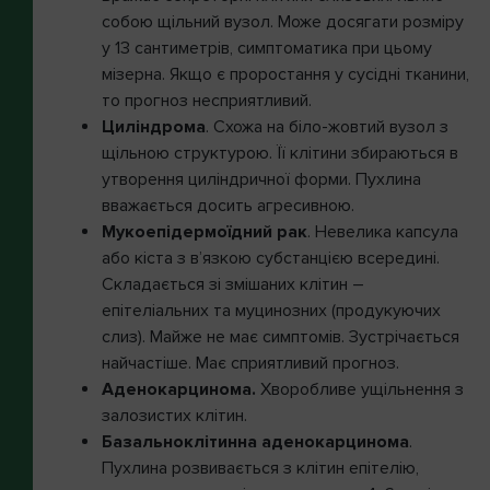
собою щільний вузол. Може досягати розміру
у 13 сантиметрів, симптоматика при цьому
мізерна. Якщо є проростання у сусідні тканини,
то прогноз несприятливий.
Циліндрома
. Схожа на біло-жовтий вузол з
щільною структурою. Її клітини збираються в
утворення циліндричної форми. Пухлина
вважається досить агресивною.
Мукоепідермоїдний рак
. Невелика капсула
або кіста з в’язкою субстанцією всередині.
Складається зі змішаних клітин –
епітеліальних та муцинозних (продукуючих
слиз). Майже не має симптомів. Зустрічається
найчастіше. Має сприятливий прогноз.
Аденокарцинома.
Хворобливе ущільнення з
залозистих клітин.
Базальноклітинна аденокарцинома
.
Пухлина розвивається з клітин епітелію,