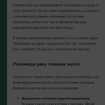
Найчастіше від захворювання страждають люди, в
силу професії, які постійно перебувають у контакті
з різними шкідливими хімічними сполуками:
цементом, азбестом. Негативний вплив має
інфікування вірусом Епштейна-Барр.
В цілому захворювання діагностується дуже рідко.
Приблизно в однієї людини на 100 тис. населення.
Це становить 1% від усіх онкологічних пухлин.
Різновиди раку слинних залоз
Пухлини не тільки мають різні місця локалізації, а й
дуже відрізняються за своїм клітинним складом.
Виділяють не менше десяти різновидів.
Ацинозно-клітинна аденокарцинома
.
Вражає секреторні клітини слизових. Являє