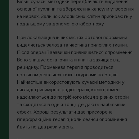
Більш сучасні методики передбачають видалення
основної пухлини та збереження капсули утворення
на нервах. Залишок злоякісних клітин прибирають у
подальшому за допомогою кібер-ножу.
При локалізації в інших місцях ротової порожнини
видаляється залоза та частина прилеглих тканин.
Після операції зазвичай призначається опромінення.
Воно знищує остаточні клітини та захищає від
рецидиву. Променева терапія проводиться
протягом декількох тижнів курсами по 5 днів.
Найчастіше використовують сучасні методики у
вигляді тривимірної радіотерапії, коли промені
надсилаються до потрібного місця з різних сторін
та сходяться в одній точці, де дають найбільший
ефект. Хороші результати дає прискорена
гіперфракційна терапія, коли сеанси опромінення
йдуть по два рази у день.