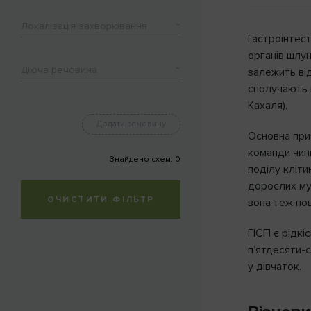
Локалізація захворювання
Гастроінтест
органів шлу
Діюча речовина
залежить від
сполучають н
Кахаля).
Додати речовину
Основна при
команди чинн
Знайдено схем:
0
поділу кліти
дорослих мут
ОЧИСТИТИ ФІЛЬТР
вона теж пов
ГІСП є рідкі
п’ятдесяти-с
у дівчаток.