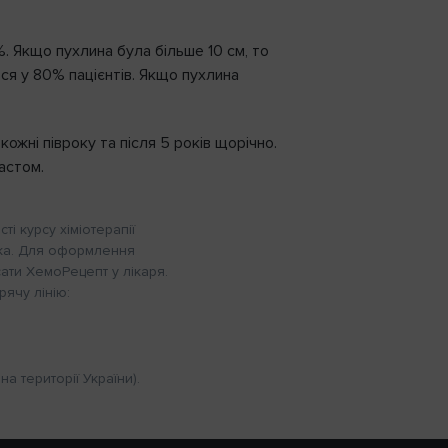
. Якщо пухлина була більше 10 см, то
ся у 80% пацієнтів. Якщо пухлина
кожні півроку та після 5 років щорічно.
астом.
і курсу хіміотерапії
ка. Для оформлення
ати ХемоРецепт у лікаря.
ячу лінію:
а території України).