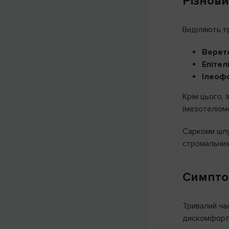
Різнов
Виділяють тр
Верете
Епітел
Ілеоф
Крім цього, 
(мезотеліомо
Саркоми шлу
стромальних
Симпт
Тривалий час
дискомфорту