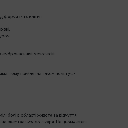
 форми їхніх клітин:
івні.
уром.
на ембріональний мезотелій
ми, тому прийнятий також поділ усіх
лі болі в області живота та відчуття
не звертається до лікаря. На цьому етапі