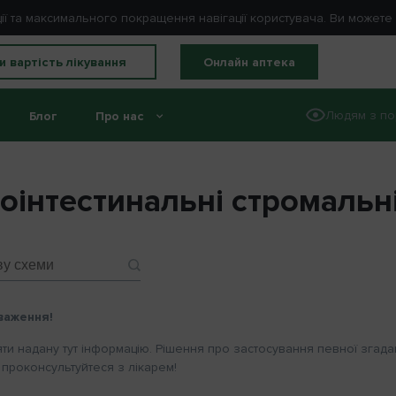
ції та максимального покращення навігації користувача. Ви может
и вартість лікування
Онлайн аптека
Людям з по
Блог
Про нас
Розрахунок вартості лікування
//
Гастроінтестинальні строма
роінтестинальні стромальн
важення!
яти надану тут інформацію. Рішення про застосування певної згада
проконсультуйтеся з лікарем!