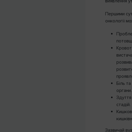
виявлення ут
Першими сут
онкології мо
Пробле
потовщ
Кровоте
вистача
розвив
розвито
проявл
Біль т
органи.
Здуття 
стадій.
Кишкова
кишківн
Зазвичай ву