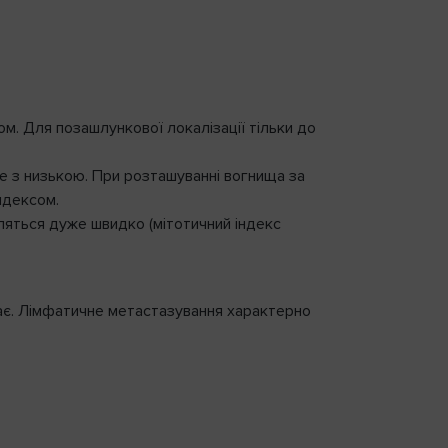
ом. Для позашлункової локалізації тільки до
ле з низькою. При розташуванні вогнища за
ндексом.
іляться дуже швидко (мітотичний індекс
жає. Лімфатичне метастазування характерно