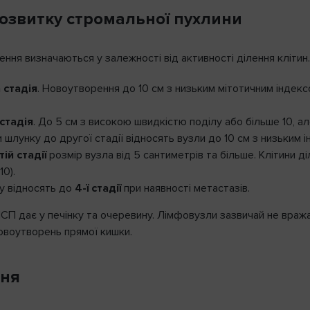
ВХІД
розвитку стромальної пухлини
ення визначаються у залежності від активності ділення клітин.
Крок 1
2
адати пароль
 стадія
. Новоутворення до 10 см з низьким мітотичним індекс
стадія
. До 5 см з високою швидкістю поділу або більше 10, а
шлунку до другої стадії відносять вузли до 10 см з низьким і
ій стадії
розмір вузла від 5 сантиметрів та більше. Клітини д
10).
у відносять до
4-ї стадії
при наявності метастазів.
ІСП дає у печінку та очеревину. Лімфовузли зазвичай не вра
новоутворень прямої кишки.
ння