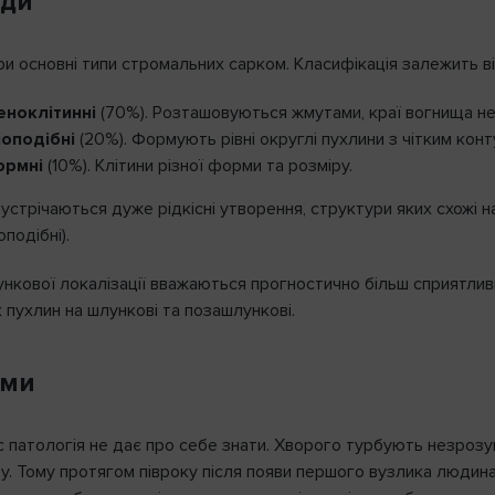
иди
и основні типи стромальних сарком. Класифікація залежить від
ноклітинні
(70%). Розташовуються жмутами, краї вогнища нер
іоподібні
(20%). Формують рівні округлі пухлини з чітким конт
ормні
(10%). Клітини різної форми та розміру.
зустрічаються дуже рідкісні утворення, структури яких схожі 
подібні).
нкової локалізації вважаються прогностично більш сприятливи
 пухлин на шлункові та позашлункові.
оми
 патологія не дає про себе знати. Хворого турбують незрозумі
. Тому протягом півроку після появи першого вузлика людина 