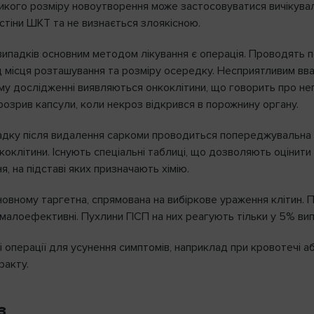
ликого розміру новоутворення може застосовуватися вичікувал
стіни ШКТ та не визнається злоякісною.
 випадків основним методом лікування є операція. Проводять 
 місця розташування та розміру осередку. Несприятливим вваж
ому дослідженні виявляються онкоклітини, що говорить про н
розрив капсули, коли некроз відкрився в порожнину органу.
адку після видалення саркоми проводиться попереджувальна 
нкоклітини. Існують спеціальні таблиці, що дозволяють оціни
, на підставі яких призначають хімію.
новному таргетна, спрямована на вибіркове ураження клітин. 
 малоефективні. Пухлини ГІСП на них реагують тільки у 5% вип
ні операції для усунення симптомів, наприклад при кровотечі
ракту.
з