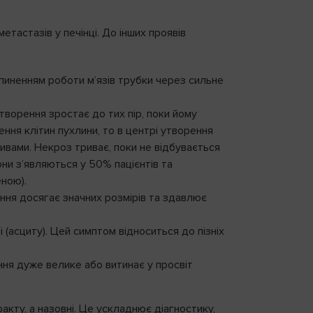
астазів у печінці. До інших проявів
пиненням роботи м’язів трубки через сильне
творення зростає до тих пір, поки йому
ння клітин пухлини, то в центрі утворення
вами. Некроз триває, поки не відбувається
Вони з’являються у 50% пацієнтів та
ною).
ння досягає значних розмірів та здавлює
 (асциту). Цей симптом відноситься до пізніх
ння дуже велике або витинає у просвіт
Вхід
кту, а назовні. Це ускладнює діагностику,