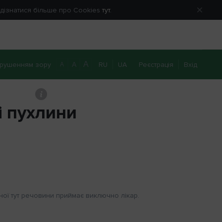
е дізнатися більше про Cookies
тут.
A
рушенням зору
RU
UA
Реєстрація
Вхід
A
A
льні пухлини
0 800 40 20 22
Передзвоніть мені
і пухлини
ної тут речовини приймає виключно лікар.