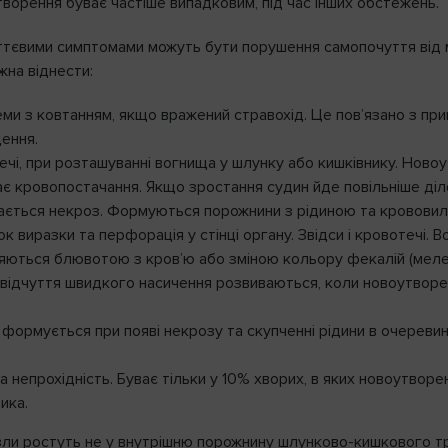
ворення буває частіше випадковим, під час інших обстежень.
тєвими симптомами можуть бути порушення самопочуття від мет
жна віднести:
ми з ковтанням, якщо вражений стравохід. Це пов’язано з при
ення.
чі, при розташуванні вогнища у шлунку або кишківнику. Новоу
є кровопостачання. Якщо зростання судин йде повільніше діле
ається некроз. Формуються порожнини з рідиною та крововили
к виразки та перфорація у стінці органу. Звідси і кровотечі. 
яються блювотою з кров’ю або зміною кольору фекалій (меле
а відчуття швидкого насичення розвиваються, коли новоутворе
формується при появі некрозу та скупченні рідини в очеревині
 непрохідність. Буває тільки у 10% хворих, в яких новоутворе
ика.
Вхід
зли ростуть не у внутрішню порожнину шлунково-кишкового тра