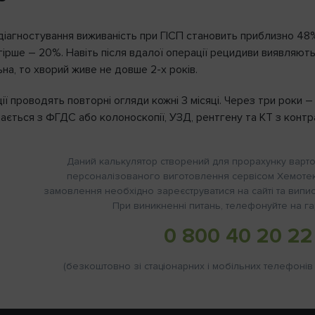
діагностування виживаність при ГІСП становить приблизно 48%
ірше – 20%. Навіть після вдалої операції рецидиви виявляють
на, то хворий живе не довше 2-х років.
ії проводять повторні огляди кожні 3 місяці. Через три роки – 
ається з ФГДС або колоноскопії, УЗД, рентгену та КТ з контр
Даний калькулятор створений для прорахунку вартост
персоналізованого виготовлення сервісом Хемоте
замовлення необхідно зареєструватися на сайті та випис
При виникненні питань, телефонуйте на гар
0 800 40 20 22
(безкоштовно зі стаціонарних і мобільних телефонів н