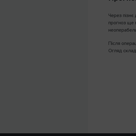
Через пізнє 
прогноз ще г
неоперабель
Після операц
Огляд склад