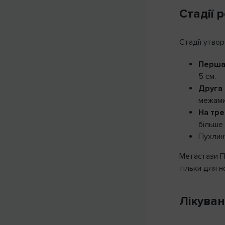
ВІДМІНА
Стадії 
Стадії утвор
Наг
Перша
5 см.
Друга 
межами 
На трет
більше 
Пухлин
Метастази Г
тільки для 
Лікува