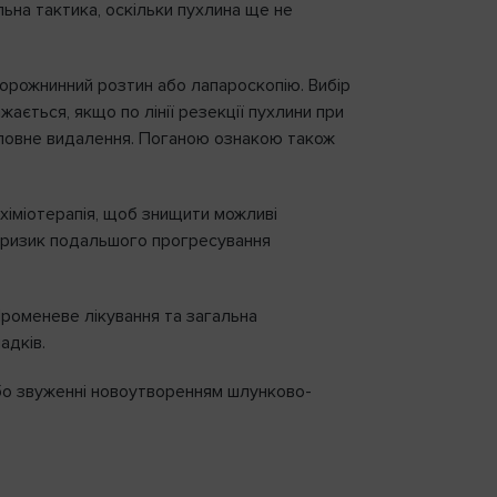
ьна тактика, оскільки пухлина ще не
порожнинний розтин або лапароскопію. Вибір
ається, якщо по лінії резекції пухлини при
еповне видалення. Поганою ознакою також
хіміотерапія, щоб знищити можливі
ти ризик подальшого прогресування
Променеве лікування та загальна
адків.
 або звуженні новоутворенням шлунково-