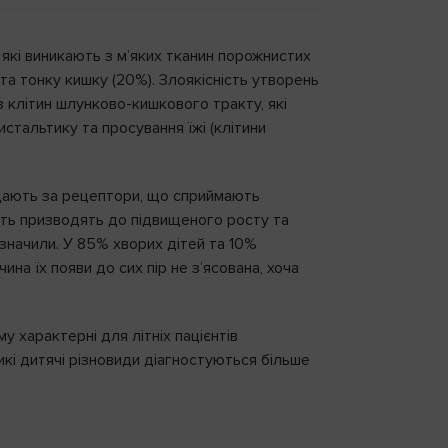
, які виникають з м’яких тканин порожнистих
а тонку кишку (20%). Злоякісність утворень
з клітин шлунково-кишкового тракту, які
стальтику та просування їжі (клітини
відають за рецептори, що сприймають
ість призводять до підвищеного росту та
изначили. У 85% хворих дітей та 10%
ина їх появи до сих пір не з’ясована, хоча
у характерні для літніх пацієнтів
икі дитячі різновиди діагностуються більше