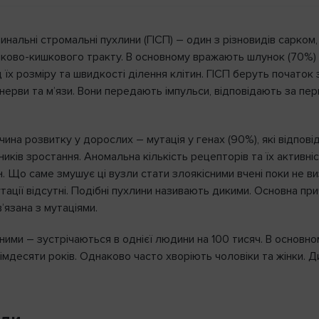
инальні стромальні пухлини (ГІСП) – один з різновидів сарком
нково-кишкового тракту. В основному вражають шлунок (70%) т
 їх розміру та швидкості ділення клітин. ГІСП беруть початок 
ерви та м’язи. Вони передають імпульси, відповідають за пери
чина розвитку у дорослих – мутація у генах (90%), які відпо
иків зростання. Аномальна кількість рецепторів та їх активн
н. Що саме змушує ці вузли стати злоякісними вчені поки не в
ації відсутні. Подібні пухлини називають дикими. Основна прич
’язана з мутаціями.
сними – зустрічаються в однієї людини на 100 тисяч. В основном
імдесяти років. Однаково часто хворіють чоловіки та жінки. Д