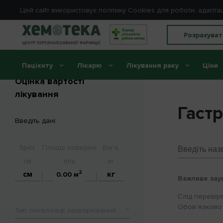
Цей сайт використовує політику Cookies для роботи, адапта
Розрахуват
Пацієнту
Лікарю
Лікування раку
Ціни
Головна
//
Оцінка вартості
лікування
Гаст
Введіть дані:
Зріст,
Площа поверхні
Вага,
см
тіла
кг
2
0.00
м
Важливе зау
Слід перевір
Обов’язково 
Тип локалізації захворювання