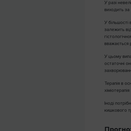
У разі неве
виходить за 
У більшості
залежить від
гістологічн
вважається 
У цьому вип
остаточні о
захворювання
Терапія в ос
хіміотерапія
Іноді потріб
кишкового т
Прогно