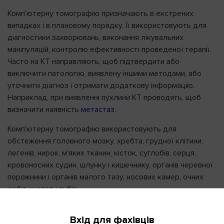
Комп'ютерну томографію призначають в екстрених
випадках і в плановому порядку. Її використовують для
діагностики захворювань, виконання лікувальних
маніпуляцій, контролю ефективності проведеної терапії.
Часто на КТ направляють, щоб підтвердити або
виключити патологію, виявлену іншими методами, або
уточнити діагноз і отримати додаткову інформацію.
Наприклад, при виявленні пухлини КТ проводять, щоб
визначити наявність
метастаз
.
Комп'ютерну томографію використовують для
обстеження головного мозку, хребта, грудної клітини,
легенів, нирок, м'яких тканин, кісток, суглобів, серця,
кровоносних судин, шлунку і кишечнику, органів черевної
порожнини і органів малого тазу, носових камер, очних
орбіт, щелеп і зубів.
Принцип дії
Вхід для фахівців