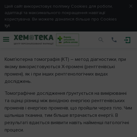
Цей сайт використовує політику Cookies для роботи,
адаптації та максимального покращення навігації
Вхід
користувача. Ви можете дізнатися більше про Cookies
тут.
Будь ласка, введіть e-mail та пароль, обрані Вами
при
реєстрації.
Комп’ютерна томографія
E-mail
Комп'ютерна томографія (КТ) – метод діагностики, при
якому використовуються Х-промені (рентгенівські
Пароль
промені), як і при інших рентгенологічних видах
досліджень.
Томографічне дослідження ґрунтується на вимірюванні
та оцінці різниці між вихідною енергією рентгенівських
Запам'ятати мене
променів і енергією променів, що пройшли через тіло. Чим
щільніша тканина, тим більше втрачається енергії. В
результаті вдається виявити навіть найменші патологічні
ВІДМІНА
ВХІД
процеси.