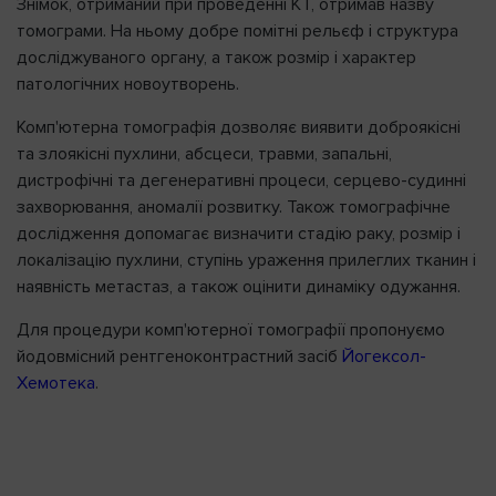
Знімок, отриманий при проведенні КТ, отримав назву
томограми. На ньому добре помітні рельєф і структура
досліджуваного органу, а також розмір і характер
патологічних новоутворень.
Комп'ютерна томографія дозволяє виявити доброякісні
та злоякісні пухлини, абсцеси, травми, запальні,
дистрофічні та дегенеративні процеси, серцево-судинні
захворювання, аномалії розвитку. Також томографічне
дослідження допомагає визначити стадію раку, розмір і
локалізацію пухлини, ступінь ураження прилеглих тканин і
наявність метастаз, а також оцінити динаміку одужання.
Для процедури комп'ютерної томографії пропонуємо
йодовмісний рентгеноконтрастний засіб
Йогексол-
Хемотека
.