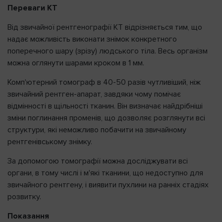
Переваги КТ
Від звичайної рентгенографії КТ відрізняється тим, що
Нагадати пароль
надає можливість виконати знімок конкретного
поперечного шару (зрізу) людського тіла. Весь організм
можна оглянути шарами кроком в 1 мм.
Комп'ютерний томограф в 40-50 разів чутливіший, ніж
звичайний рентген-апарат, завдяки чому помічає
відмінності в щільності тканин. Він визначає найдрібніші
зміни поглинання променів, що дозволяє розглянути всі
структури, які неможливо побачити на звичайному
рентгенівському знімку.
За допомогою томографії можна досліджувати всі
органи, в тому числі і м'які тканини, що недоступно для
звичайного рентгену, і виявити пухлини на ранніх стадіях
розвитку.
Показання