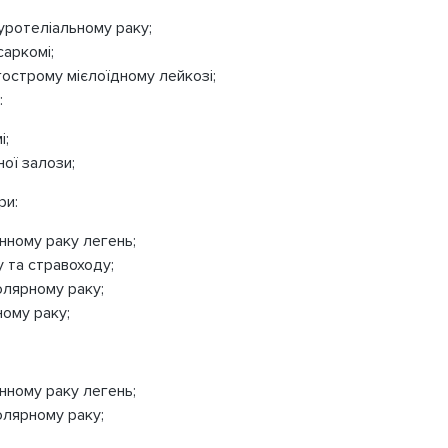
уротеліальному раку;
саркомі;
гострому мієлоїдному лейкозі;
:
і;
ої залози;
ри:
нному раку легень;
 та стравоходу;
лярному раку;
ному раку;
нному раку легень;
лярному раку;