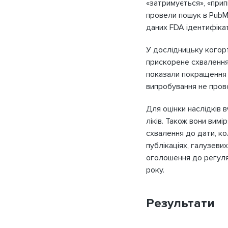
«затримується», «прип
провели пошук в PubMe
даних FDA ідентифіка
У дослідницьку когорт
прискорене схвалення,
показали покращення 
випробування не пров
Для оцінки наслідків 
ліків. Також вони вим
Будь ласка, введіть 
схвалення до дати, ко
при
публікаціях, галузевих
оголошення до регулят
E-mail
Назва організації
року.
Пароль
Результати