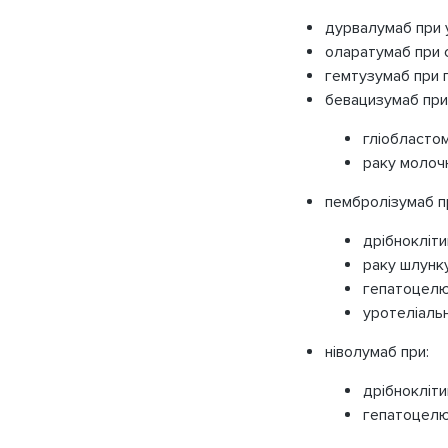
дурвалумаб при 
оларатумаб при 
гемтузумаб при 
бевацизумаб при
гліобластом
раку молочн
пембролізумаб п
дрібнокліти
раку шлунку
гепатоцелю
уротеліаль
ніволумаб при:
дрібнокліти
гепатоцелю