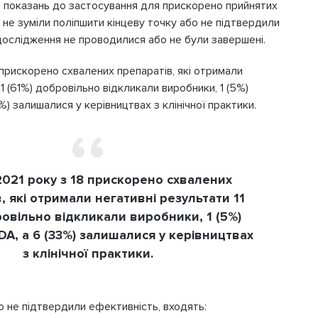
8 показань до застосування для прискорено прийнятих
Телефон
і не зуміли поліпшити кінцеву точку або не підтвердили
дослідження не проводилися або не були завершені.
8 прискорено схвалених препаратів, які отримали
1 (61%) добровільно відкликали виробники, 1 (5%)
%) залишалися у керівництвах з клінічної практики.
ВХІД
2021 року з 18 прискорено схвалених
, які отримали негативні результати 11
Крок 1
2
адати пароль
ровільно відкликали виробники, 1 (5%)
DA, а 6 (33%) залишалися у керівництвах
з клінічної практики.
о не підтвердили ефективність, входять: