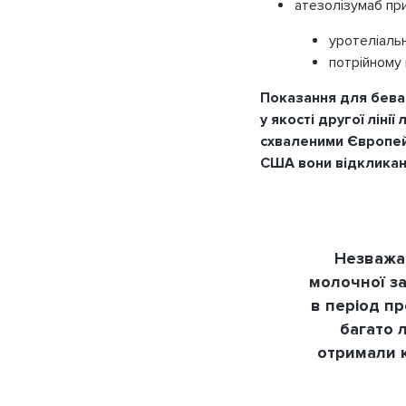
атезолізумаб при
уротеліаль
потрійному 
Показання для бева
у якості другої лін
схваленими Європейс
США вони відкликан
Незважаю
молочної за
в період п
багато л
отримали к