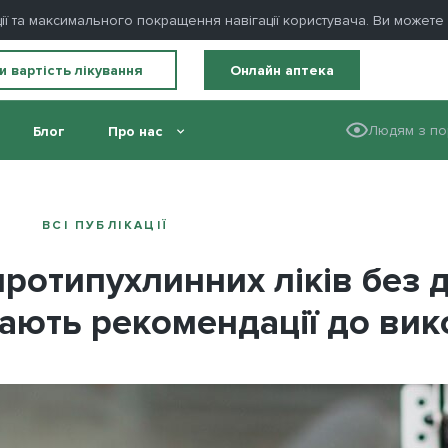
ції та максимального покращення навігації користувача. Ви может
и вартість лікування
Онлайн аптека
Людям з по
Блог
Про нас
 доведеної клінічної користі мають рекомендації до використання
ВСІ ПУБЛІКАЦІЇ
ротипухлинних ліків без д
мають рекомендації до ви