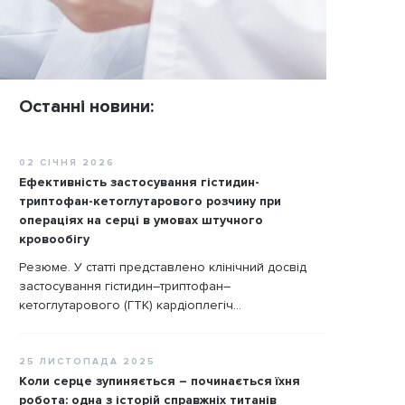
Останні новини:
02 СІЧНЯ 2026
Ефективність застосування гістидин-
триптофан-кетоглутарового розчину при
операціях на серці в умовах штучного
кровообігу
Резюме. У статті представлено клінічний досвід
застосування гістидин–триптофан–
кетоглутарового (ГТК) кардіоплегіч...
25 ЛИСТОПАДА 2025
Коли серце зупиняється – починається їхня
робота: одна з історій справжніх титанів