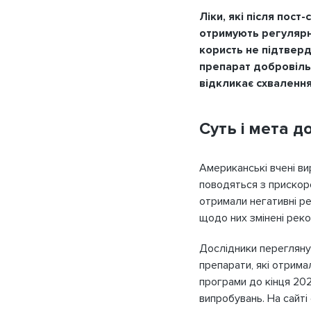
Ліки, які після пос
отримують регулярн
користь не підтвер
препарат добровіль
відкликає схвалення
Суть і мета 
Американські вчені в
поводяться з прискор
отримали негативні ре
щодо них змінені реком
Дослідники перегляну
препарати, які отрима
програми до кінця 202
випробувань. На сайті