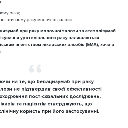
:
ному раку;
негативному раку молочної залози.
цизумаб при раку молочної залози та атезолізумаб
ії лікування уротеліального раку залишаються
ьким агентством лікарських засобів (EMA), хоча в
і.
чи на те, що бевацизумаб при раку
лози не підтвердив своєї ефективності
роходження пост-схвальних досліджень,
ікарів та пацієнтів стверджують, що
лінічну користь при його застосуванні.