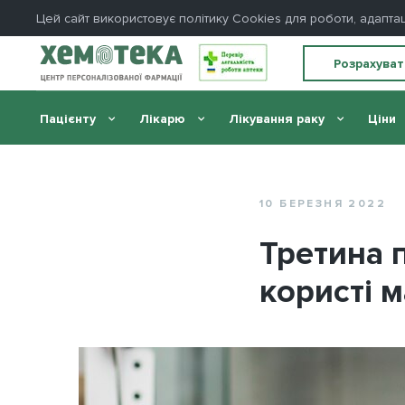
Цей сайт використовує політику Cookies для роботи, адапта
Розрахуват
Пацієнту
Лікарю
Лікування раку
Ціни
Головна
//
Блог
//
Третина протипухлинних ліків без
10 БЕРЕЗНЯ 2022
Третина п
користі 