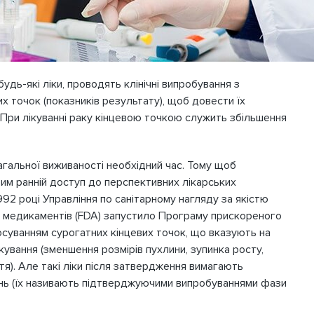
удь-які ліки, проводять клінічні випробування з
х точок (показників результату), щоб довести їх
 При лікуванні раку кінцевою точкою служить збільшення
гальної виживаності необхідний час. Тому щоб
им ранній доступ до перспективних лікарських
992 році Управління по санітарному нагляду за якістю
а медикаментів (FDA) запустило Програму прискореного
осуванням сурогатних кінцевих точок, що вказують на
ування (зменшення розмірів пухлини, зупинка росту,
тя). Але такі ліки після затвердження вимагають
ь (їх називають підтверджуючими випробуваннями фази