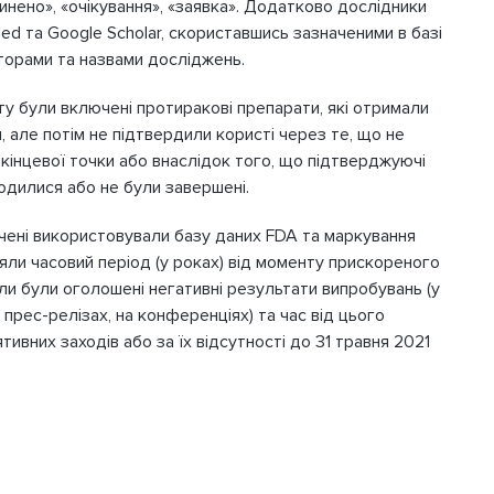
инено», «очікування», «заявка». Додатково дослідники
d та Google Scholar, скориставшись зазначеними в базі
торами та назвами досліджень.
у були включені протиракові препарати, які отримали
 але потім не підтвердили користі через те, що не
кінцевої точки або внаслідок того, що підтверджуючі
Вхід
одилися або не були завершені.
д
вчені використовували базу даних FDA та маркування
іряли часовий період (у роках) від моменту прискореного
охо
e-mail та пароль, обрані Вами
ли були оголошені негативні результати випробувань (у
 реєстрації.
 прес-релізах, на конференціях) та час від цього
ивних заходів або за їх відсутності до 31 травня 2021
ПІБ
Якщо 
н
о
Місто