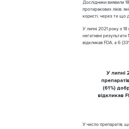
Дослідники виявили 1
Запам'ятати мене
протиракових ліків, як
ПІБ
користі, через те що 
У липні 2021 року з 1
Телефон
негативні результати 1
відкликав FDA, а 6 (33
ВІДМІНА
У липні 
препаратів
Наг
(61%) доб
відкликав F
У число препаратів, щ