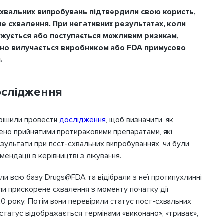
т-схвальних випробувань підтвердили свою користь,
е схвалення. При негативних результатах, коли
джується або поступається можливим ризикам,
но вилучається виробником або FDA примусово
.
дослідження
ирішили провести
дослідження
, щоб визначити, як
ено прийнятими протираковими препаратами, які
зультати при пост-схвальних випробуваннях, чи були
ендації в керівництві з лікування.
ли всю базу Drugs@FDA та відібрали з неї протипухлинні
ли прискорене схвалення з моменту початку дії
0 року. Потім вони перевірили статус пост-схвальних
 статус відображається термінами «виконано», «триває»,