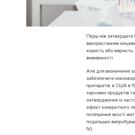
Перш ніж затвердити б
використанням кінцеви
користь або марність.
виживаності.
Але для визначення за
забезпечити онкохвор
препаратів, в США в 1
харчових продуктів т
затвердження із заст
ефект конкретного лік
поліпшення якості жит
подальших випробуван
IV).