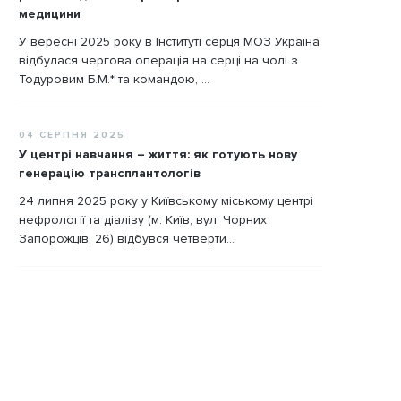
медицини
У вересні 2025 року в Інституті серця МОЗ Україна
відбулася чергова операція на серці на чолі з
Тодуровим Б.М.* та командою, ...
04 СЕРПНЯ 2025
У центрі навчання – життя: як готують нову
генерацію трансплантологів
24 липня 2025 року у Київському міському центрі
нефрології та діалізу (м. Київ, вул. Чорних
Запорожців, 26) відбувся четверти...