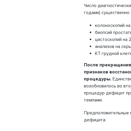
Число диагностически
годами) существенно
колоноскопий на
биопсий простат
цистоскопий на 2
анализов на скр
КТ грудной клетк
После прекращения
признаков восстан
процедуры.
Единстве
возобновилось во вто
процедур дефицит пр
темпами.
Предположительные п
дефицита: