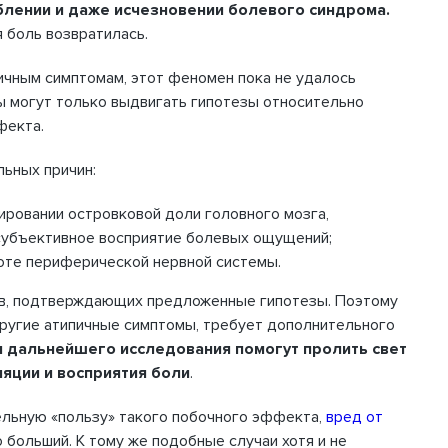
лении и даже исчезновении болевого синдрома.
 боль возвратилась.
ичным симптомам, этот феномен пока не удалось
ы могут только выдвигать гипотезы относительно
фекта.
ьных причин:
ировании островковой доли головного мозга,
субъективное восприятие болевых ощущений;
оте периферической нервной системы.
ов, подтверждающих предложенные гипотезы. Поэтому
другие атипичные симптомы, требует дополнительного
 дальнейшего исследования помогут пролить свет
яции и восприятия боли
.
ельную «пользу» такого побочного эффекта,
вред от
 больший. К тому же подобные случаи хотя и не