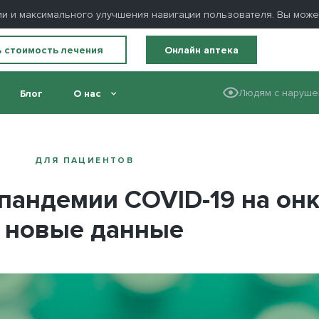
ации и максимального улучшения навигации пользователя. Вы мож
ь стоимость лечения
Онлайн аптека
Людям с наруше
Блог
О нас
нкологических больных: новые данные
ДЛЯ ПАЦИЕНТОВ
пандемии COVID-19 на он
 новые данные