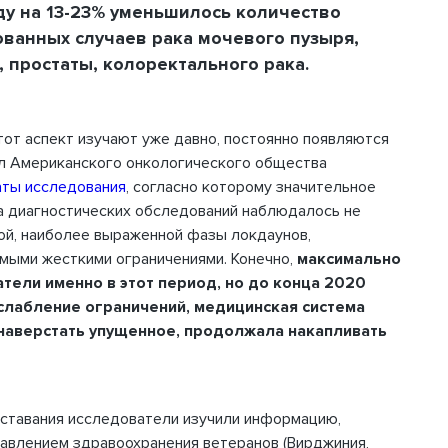
ду на 13-23% уменьшилось количество
Телефон
ванных случаев рака мочевого пузыря,
, простаты, колоректального рака.
этот аспект изучают уже давно, постоянно появляются
л Американского онкологического общества
аты исследования
, согласно которому значительное
ВХОД
а диагностических обследований наблюдалось не
ой, наиболее выраженной фазы локдаунов,
мыми жесткими ограничениями. Конечно,
максимально
тели именно в этот период, но до конца 2020
Шаг 1
2
омнить пароль
ослабление ограничений, медицинская система
 наверстать упущенное, продолжала накапливать
тставания исследователи изучили информацию,
авлением здравоохранения ветеранов (Вирджиния,