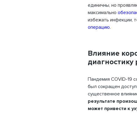
единичны, но проявля
максимально
обезопа
избежать инфекции, т
операцию
.
Влияние кор
диагностику 
Пожалуйста, введите e
Пандемия COVID-19 со
при
был сокращен доступ 
существенное влияние
E-mail
Название организации
результате произош
может привести к у
Пароль