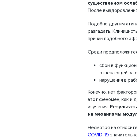
существенном ослаб
После выздоровления
Подобно другим атип
разгадать. Клиницист
причин подобного эф
Среди предположител
сбои в функцион
отвечающей за 
нарушения в раб
Конечно, нет фактор
этот феномен, как и 
изучения.
Результаты
на механизмы модул
Несмотря на относит
COVID-19
значительно