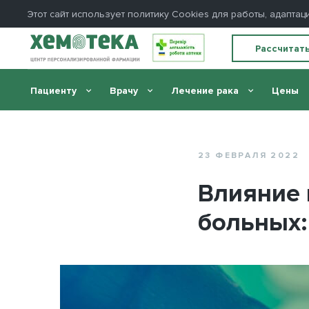
Этот сайт использует политику Сookies для работы, адапт
Рассчитат
Пациенту
Врачу
Лечение рака
Цены
Главная
//
Блог
//
Влияние пандемии COVID-19 на о
23 ФЕВРАЛЯ 2022
Влияние 
больных: