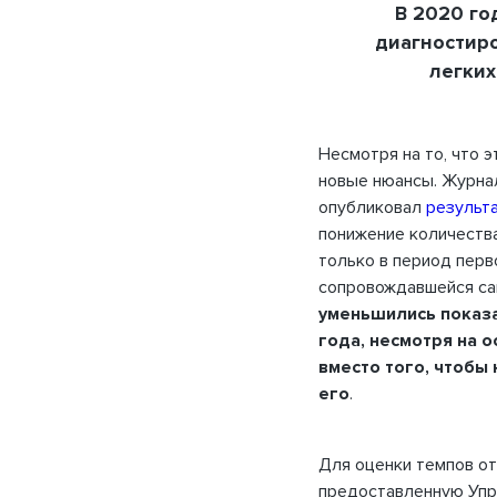
В 2020 го
Запомнить меня
диагностиро
ФИО
легких
Телефон
Несмотря на то, что 
новые нюансы. Журна
опубликовал
результ
ОТМЕНА
понижение количеств
только в период перв
сопровождавшейся са
уменьшились показа
Нап
года, несмотря на 
вместо того, чтобы
его
.
Для оценки темпов о
предоставленную Упр