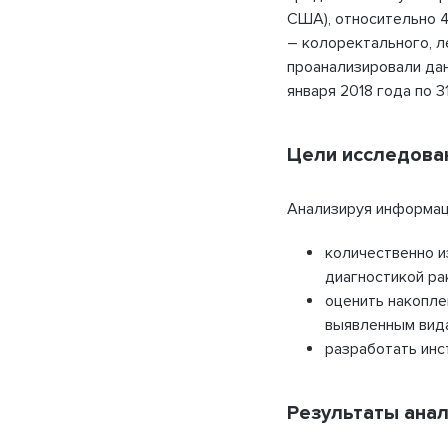
США), относительно 
– колоректального, л
проанализировали дан
января 2018 года по 3
Цели исследова
Анализируя информац
количественно и
диагностикой рак
оценить накопле
выявленным вида
разработать инс
Результаты ана