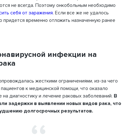
ются не всегда. Поэтому онкобольным необходимо
сить себя от заражения
. Если все же не удалось
о придется временно отложить назначенную ранее
Вход
онавирусной инфекции на
для
рака
здр
-mail и пароль, выбранные Вами
провождалась жесткими ограничениями, из-за чего
 регистрации.
пациентов к медицинской помощи, что оказало
 на диагностику и лечение раковых заболеваний.
В
ФИО
ли задержки в выявлении новых видов рака, что
Если 
худшению долгосрочных результатов.
нажмите
Город