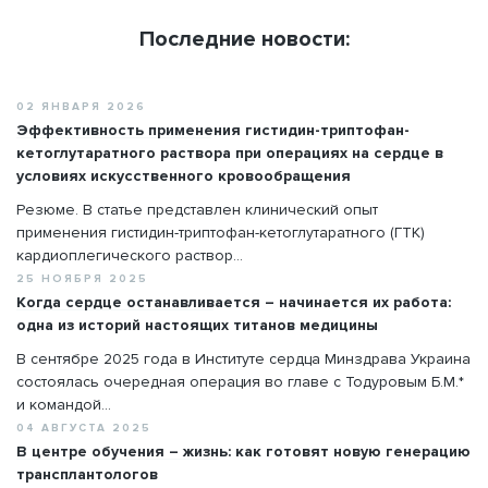
Последние новости:
02 ЯНВАРЯ 2026
Эффективность применения гистидин-триптофан-
кетоглутаратного раствора при операциях на сердце в
условиях искусственного кровообращения
Резюме. В статье представлен клинический опыт
применения гистидин-триптофан-кетоглутаратного (ГТК)
кардиоплегического раствор...
25 НОЯБРЯ 2025
Когда сердце останавливается – начинается их работа:
одна из историй настоящих титанов медицины
В сентябре 2025 года в Институте сердца Минздрава Украина
состоялась очередная операция во главе с Тодуровым Б.М.*
и командой...
04 АВГУСТА 2025
В центре обучения – жизнь: как готовят новую генерацию
трансплантологов