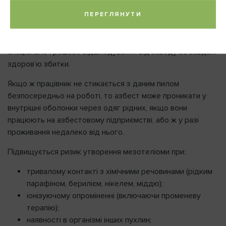
Найбільш схильні до цього захворювання люди, які
ПЕРЕГЛЯНУТИ
вдихають азбестовий пил. Якщо людина працює на
виробництві, діяльність якого пов’язана з азбестом, та у
неї виявлено мезотеліому, їй повинні виплатити
спеціальне грошове відшкодування від заводу за завдані
здоров’ю збитки.
Якщо ж працівник не стикається з даним пилом
безпосередньо на роботі, то азбест може проникати у
внутрішні оболонки через одяг рідних, якщо вони
працюють на азбестовому підприємстві, або ж у разі
проживання недалеко від нього.
Підвищується ризик утворення мезотеліоми при:
тривалому контакті з хімічними речовинами (рідким
парафіном, берилієм, нікелем, міддю);
іонізуючому опроміненні (включаючи променеву
терапію);
наявності в організмі інших пухлин;