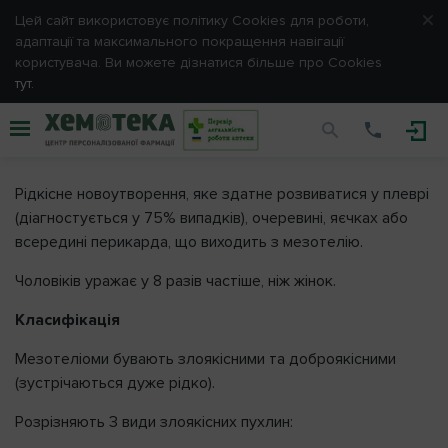
Цей сайт використовує політику Cookies для роботи,
Вхід
адаптації та максимального покращення навігації
користувача. Ви можете дізнатися більше про Cookies
Будь ласка, введіть e-mail та пароль, обрані Вами
при
тут.
реєстрації.
Мезотеліома
E-mail
Рідкісне новоутворення, яке здатне розвиватися у плеврі
(діагностується у 75% випадків), очеревині, яєчках або
Пароль
всередині перикарда, що виходить з мезотелію.
Чоловіків уражає у 8 разів частіше, ніж жінок.
Запам'ятати мене
Класифікація
Мезотеліоми бувають злоякісними та доброякісними
(зустрічаються дуже рідко).
ВІДМІНА
ВХІД
Розрізняють 3 види злоякісних пухлин: