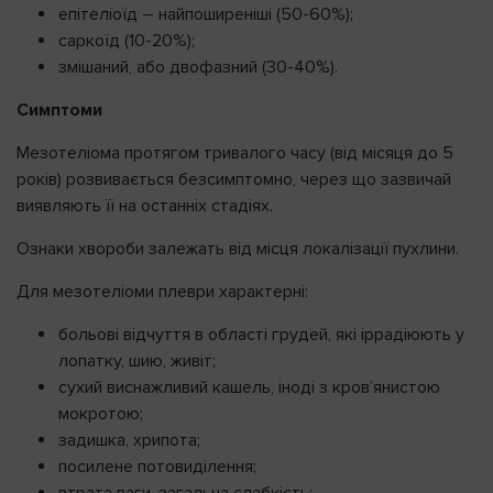
епітеліоїд – найпоширеніші (50-60%);
саркоїд (10-20%);
Нагадати пароль
змішаний, або двофазний (30-40%).
Симптоми
Мезотеліома протягом тривалого часу (від місяця до 5
років) розвивається безсимптомно, через що зазвичай
виявляють її на останніх стадіях.
Ознаки хвороби залежать від місця локалізації пухлини.
Для мезотеліоми плеври характерні:
больові відчуття в області грудей, які іррадіюють у
лопатку, шию, живіт;
сухий виснажливий кашель, іноді з кров’янистою
мокротою;
задишка, хрипота;
посилене потовиділення;