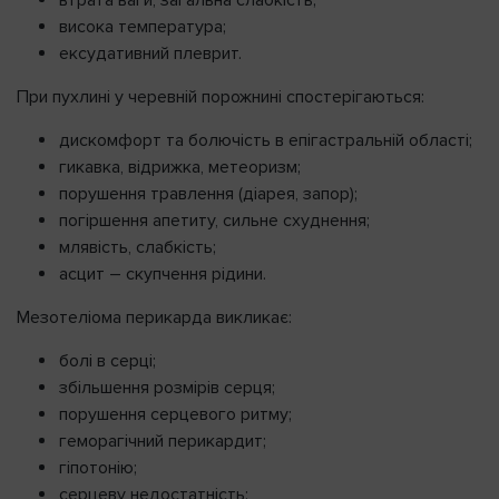
втрата ваги, загальна слабкість;
висока температура;
ексудативний плеврит.
При пухлині у черевній порожнині спостерігаються:
дискомфорт та болючість в епігастральній області;
гикавка, відрижка, метеоризм;
порушення травлення (діарея, запор);
погіршення апетиту, сильне схуднення;
млявість, слабкість;
асцит – скупчення рідини.
Мезотеліома перикарда викликає:
болі в серці;
збільшення розмірів серця;
порушення серцевого ритму;
геморагічний перикардит;
гіпотонію;
серцеву недостатність;