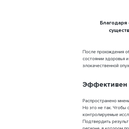
Благодаря
существ
После прохождения о
состоянии здоровья 
злокачественной опух
Эффективен 
Распространено мнени
Но это не так. Чтобы
контролируемые иссле
Подтвердить результа
регионе, в котором п