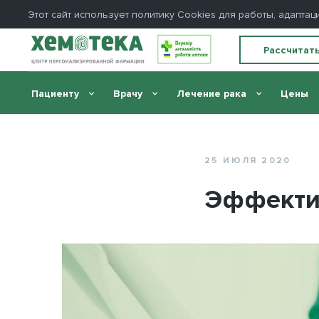
Этот сайт использует политику Сookies для работы, адапт
Рассчитат
Пациенту
Врачу
Лечение рака
Цены
Главная
//
Блог
//
Эффективные методы скрининга
25 ИЮЛЯ 2020
Эффекти