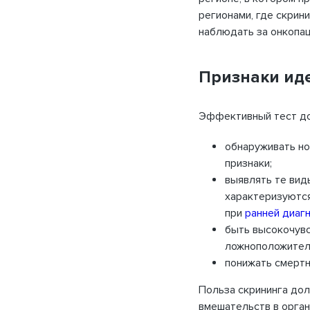
регионами, где скрин
наблюдать за онкопац
Признаки ид
Эффективный тест д
обнаруживать но
признаки;
Пожалуйста, введите e
выявлять те вид
при
характеризуютс
при
ранней диаг
E-mail
Название организации
быть высокочувс
ложноположител
понижать смертн
Пароль
Польза скрининга до
вмешательств в орган