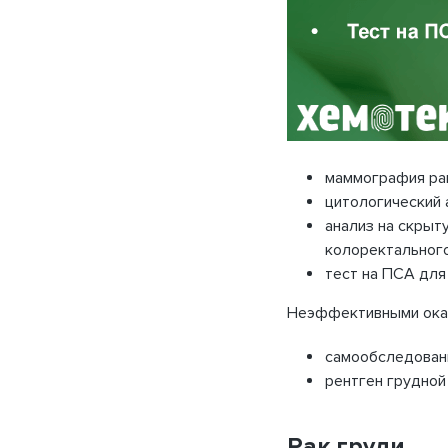
маммография рак
цитологический 
анализ на скрыт
колоректального
тест на ПСА для
Неэффективными оказ
самообследовани
рентген грудной 
Рак груди