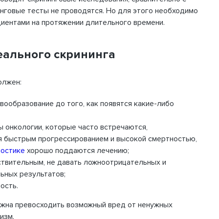
инговые тесты не проводятся. Но для этого необходимо
иентами на протяжении длительного времени.
еального скрининга
Вход
олжен:
для
вообразование до того, как появятся какие-либо
здр
-mail и пароль, выбранные Вами
ы онкологии, которые часто встречаются,
 регистрации.
я быстрым прогрессированием и высокой смертностью,
ностике
хорошо поддаются лечению;
ФИО
твительным, не давать ложноотрицательных и
Если 
ьных результатов;
нажмите
ость.
Город
лжна превосходить возможный вред от ненужных
изм.