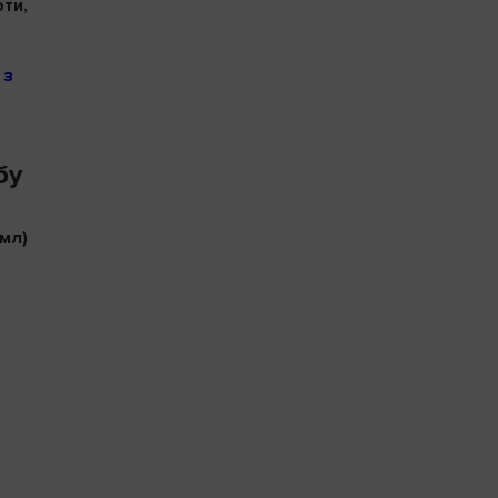
ти,
 з
бу
 мл)