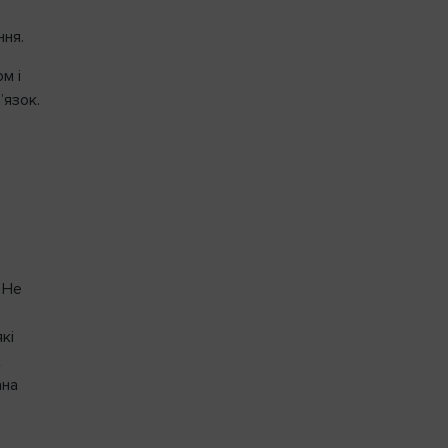
ння.
м і
’язок.
 Не
кі
х
ана