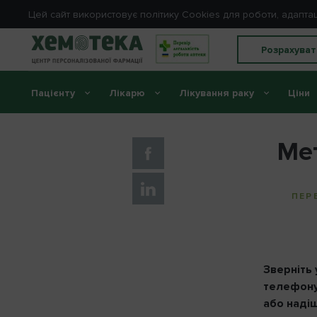
Цей сайт використовує політику Cookies для роботи, адапта
Розрахуват
Пацієнту
Лікарю
Лікування раку
Ціни
Головна
//
Інструкції
//
Метоксифлуран
Мет
ПЕР
Зверніть
телефону
або надіш