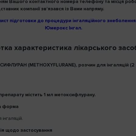
ням Вашого контактного номера телефону та місця робо
тавник компанії зв’язався із Вами напряму.
лист підготовки до процедури інгаляційного знеболення
Юмерокс Інгал.
тка характеристика лікарського засо
КСИФЛУРАН
(METHOXYFLURANE)
, розчин для інгаляцій (2
 препарату містить 1 мл метоксифлурану
.
а форма
 інгаляцій.
ія щодо застосування