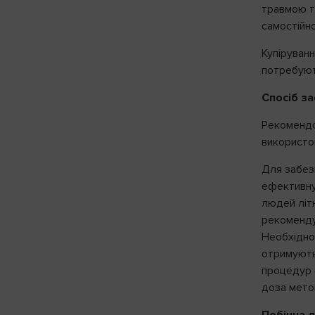
травмою та
самостійн
Купіруванн
потребують
Спосіб за
Рекомендо
використо
Для забез
ефективну
людей літн
рекомендує
Необхідно
отримують
процедур 
доза мето