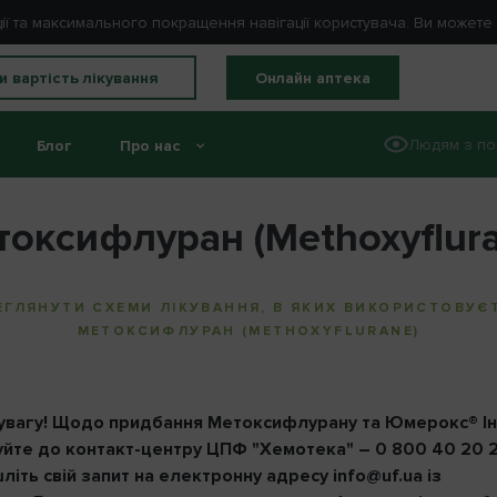
ції та максимального покращення навігації користувача. Ви может
и вартість лікування
Онлайн аптека
Людям з по
Блог
Про нас
оксифлуран (Methoxyflura
ЕГЛЯНУТИ СХЕМИ ЛІКУВАННЯ, В ЯКИХ ВИКОРИСТОВУЄ
МЕТОКСИФЛУРАН (METHOXYFLURANE)
 увагу! Щодо придбання Метоксифлурану та Юмерокс® Ін
йте до контакт-центру ЦПФ "Хемотека" – 0 800 40 20 2
літь свій запит на електронну адресу
info@uf.ua
із