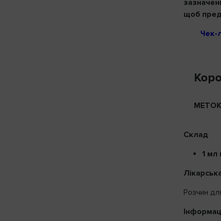
зазначен
щоб предс
Чек-
Коро
МЕТО
Склад
1 мл
Лікарськ
Розчин для
Інформац