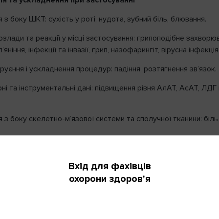
ія та ускладнення при застосуванні
з боку ШКТ: сухість у роті, нудота, зубний біль, блювання.
озлади та реакції у місці застосування: грипоподібне захворю
’яніння, інфекції та інвазії, грип, назофарингіт, вірусна інфекція
руєння і ускладнення процедур: падіння, розтягнення зв’язок.
Вхід
і та інструментальні дані: підвищення рівня АлАТ, АсАТ, ЛДГ 
д
охо
e-mail та пароль, обрані Вами
з боку скелетно-м’язової системи та сполучної тканини: біль
 реєстрації.
з боку нервової системи: амнезія, запаморочення, дизартрія,
ПІБ
іль, мігрень, сонливість. Порушення з боку репродуктивної с
Вхід для фахівців
Якщо 
ої залози: дисменорея.
н
охорони здоров'я
о
з боку дихальної системи, органів грудної клітки та середост
Місто
ль у ротоглотці.