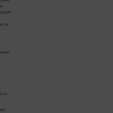
рану,
ою
турати,
ість,
льної
ість
при