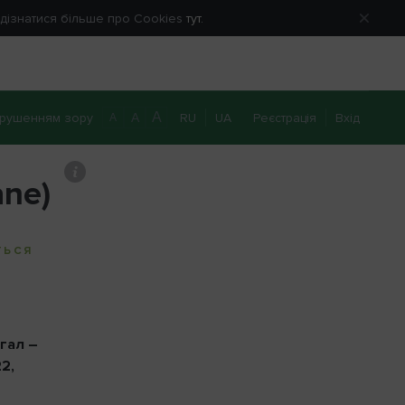
е дізнатися більше про Cookies
тут.
A
рушенням зору
RU
UA
Реєстрація
Вхід
A
A
0 800 40 20 22
Передзвоніть мені
ne)
ТЬСЯ
гал –
2,