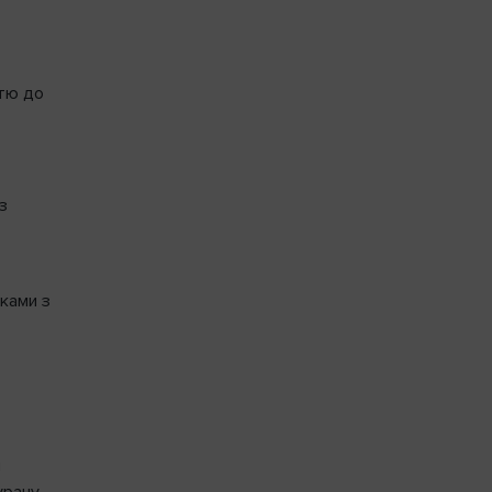
стю до
з
иками з
і