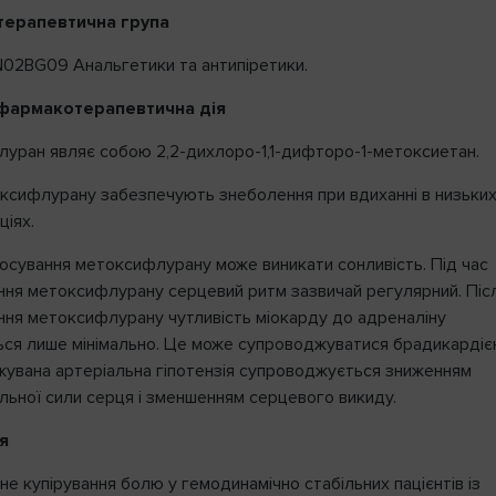
ерапевтична група
N02BG09 Анальгетики та антипіретики.
фармакотерапевтична дія
уран являє собою 2,2-дихлоро-1,1-дифторо-1-метоксиетан.
ксифлурану забезпечують знеболення при вдиханні в низьки
ціях.
тосування метоксифлурану може виникати сонливість. Під час
ння метоксифлурану серцевий ритм зазвичай регулярний. Піс
ння метоксифлурану чутливість міокарду до адреналіну
ься лише мінімально. Це може супроводжуватися брадикардіє
увана артеріальна гіпотензія супроводжується зниженням
льної сили серця і зменшенням серцевого викиду.
я
е купірування болю у гемодинамічно стабільних пацієнтів із