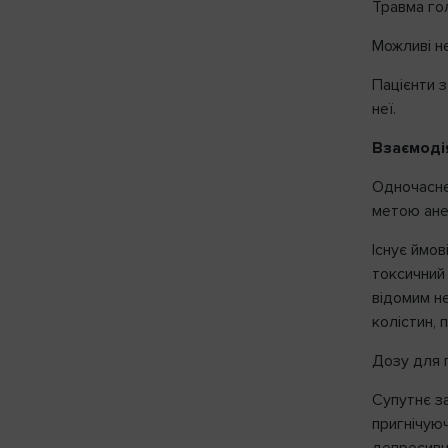
Травма гол
Можливі не
Пацієнти 
неї.
Взаємоді
Одночасне
метою ане
Існує ймо
токсичний 
відомим н
колістин, 
Дозу для 
Супутнє з
пригнічуюч