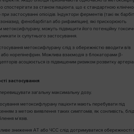
і ефекти. Якщо опіоїди призначають одночасно із метоксифлу
о спостерігати за станом пацієнта, що є стандартною клінічн
при застосуванні опіоїдів. Індуктори ферментів (такі як барбі
ізоніазид, фенобарбітал або рифампіцин), які прискорюють
м метоксифлурану, можуть підвищити його потенційну токсичн
уникати їх супутнього застосування.
астосування метоксифлурану слід з обережністю вводити в/в
 або норепінефрин. Можлива взаємодія з блокаторами β-
епторів асоціюється із підвищеним ризиком розвитку артеріа
сті застосування
перевищувати загальну максимальну дозу.
тосування метоксифлурану пацієнти мають перебувати під
нням з метою виявлення таких симптомів, як сонливість, блід
лення м’язів.
ливе зниження АТ або ЧСС слід дотримуватися обережності 