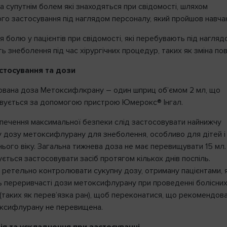
 супутнім болем які знаходяться при свідомості, шляхом
ого застосування під наглядом персоналу, який пройшов навча
я болю у пацієнтів при свідомості, які перебувають під наглядо
 знеболення під час хірургічних процедур, таких як зміна пов
стосування та дози
вана доза Метоксифлкрану – один шприц об’ємом 2 мл, що
вується за допомогою пристрою Юмерокс® Інгал.
печення максимальної безпеки слід застосовувати найнижчу
 дозу метоксифлурану для знеболення, особливо для дітей і
ього віку. Загальна тижнева доза не має перевищувати 15 мл.
ться застосовувати засіб протягом кількох днів поспіль.
 ретельно контролювати сукупну дозу, отриману пацієнтами, я
 переривчасті дози метоксифлурану при проведенні болісни
(таких як перев’язка ран), щоб переконатися, що рекомендов
ксифлурану не перевищена.