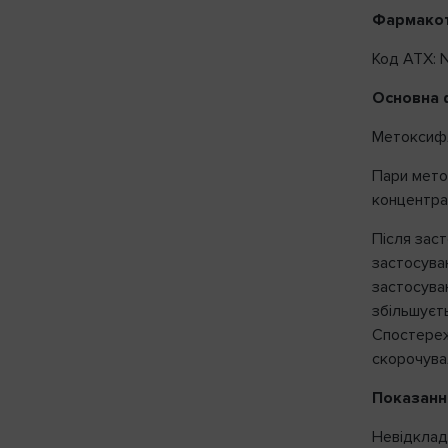
Фармакот
Код АТХ: 
Основна 
Метоксифл
Пари мето
концентра
Після зас
застосува
застосува
збільшуєт
Спостереж
скорочува
Показанн
Невідкладн