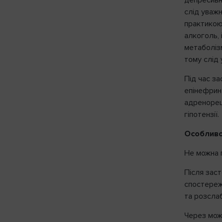
депресивн
слід уважн
практикою 
алкоголь, 
метаболіз
тому слід 
Під час з
епінефрин
адренорец
гіпотензії.
Особливо
Не можна 
Після зас
спостереже
та розслаб
Через мож