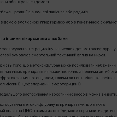
ови або втрата свідомості.
бажані реакції в анамнезі пацієнта або родичів.
з відомою злоякісною гіпертермією або з генетичною схильні
я з іншими лікарськими засобами
 застосування тетрацикліну та високих доз метоксифлурану 
стезії зумовлює смертельний токсичний вплив на нирки.
вірність того, що метоксифлуран може посилювати небажаний
вплив інших препаратів на нирки, включно з певними антибіот
ефротоксичним потенціалом, такими як гентаміцин, канаміцин,
поліміксин B, цефалоридин і амфотерицин B.
подальшого застосування наркотичних засобів можна знизити.
астосування метоксифлурану із препаратами, що мають
ий вплив на ЦНС, такими як опіоїди, може спричинити адитивн