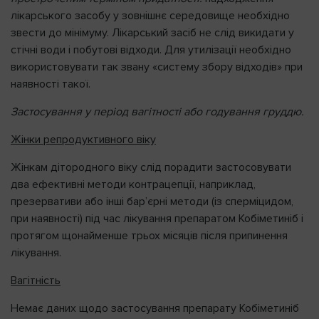
лікарського засобу у зовнішнє середовище необхідно
звести до мінімуму. Лікарський засіб не слід викидати у
стічні води і побутові відходи. Для утилізації необхідно
використовувати так звану «систему збору відходів» при
наявності такої.
Застосування у період вагітності або годування груддю.
Жінки репродуктивного віку
Жінкам дітородного віку слід порадити застосовувати
два ефективні методи контрацепції, наприклад,
презервативи або інші бар’єрні методи (із сперміцидом,
при наявності) під час лікування препаратом Кобіметиніб і
протягом щонайменше трьох місяців після припинення
лікування.
Вагітність
Немає даних щодо застосування препарату Кобіметиніб