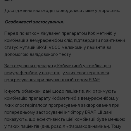
Дослідження взаємодії проводилися лише у дорослих.
Особливості застосування.
Перед початком лікування препаратом Кобіметиніб у
комбінації з вемурафенібом слід підтвердити позитивний
статус мутацій BRAF V600 меланоми у пацієнтів за
допомогою валідованого тесту.
Застосування препарату Кобіметиніб у комбінації з
вемурафенібом у пацієнтів, у яких спостерігалося
прогресування при лікуванні інгібітором BRAF
Існують обмежені дані щодо пацієнтів, які отримують
комбінацію препарату Кобіметиніб з вемурафенібом, у
яких спостерігалося прогресування захворювання при
попередньому застосуванні інгібітору BRAF. Ці дані
показують, що ефективність цієї комбінації буде меншою
у таких пацієнтів (див. розділ «Фармакодинаміка»). Тому