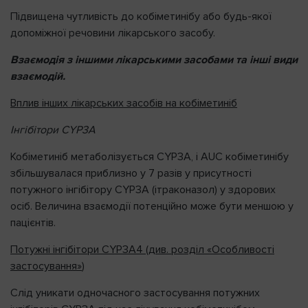
Підвищена чутливість до кобіметинібу або будь-якої
допоміжної речовини лікарського засобу.
Взаємодія з іншими лікарськими засобами та інші види
взаємодій.
Вплив інших лікарських засобів на кобіметиніб
Інгібітори CYP3A
Кобіметиніб метаболізується CYP3A, і AUC кобіметинібу
збільшувалася приблизно у 7 разів у присутності
потужного інгібітору CYP3A (ітраконазол) у здорових
осіб. Величина взаємодії потенційно може бути меншою у
пацієнтів.
Потужні інгібітори CYP3A4
(див. розділ
«Особливості
застосування»
)
Слід уникати одночасного застосування потужних