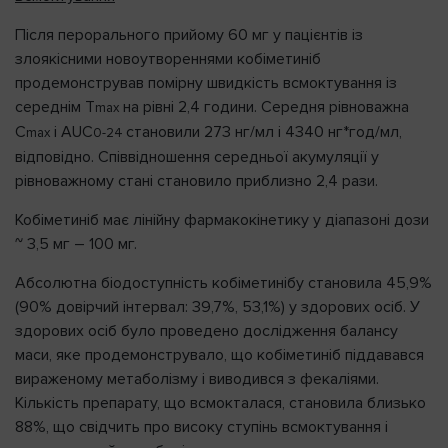
Після перорального прийому 60 мг у пацієнтів із
злоякісними новоутвореннями кобіметиніб
продемонстрував помірну швидкість всмоктування із
середнім T
на рівні 2,4 години. Середня рівноважна
max
C
і AUC
становили 273 нг/мл і 4340 нг*год/мл,
max
0-24
відповідно. Співвідношення середньої акумуляції у
рівноважному стані становило приблизно 2,4 рази.
Кобіметиніб має лінійну фармакокінетику у діапазоні дози
~ 3,5 мг – 100 мг.
Абсолютна біодоступність кобіметинібу становила 45,9%
(90% довірчий інтервал: 39,7%, 53,1%) у здорових осіб. У
здорових осіб було проведено дослідження балансу
маси, яке продемонструвало, що кобіметиніб піддавався
вираженому метаболізму і виводився з фекаліями.
Кількість препарату, що всмокталася, становила близько
88%, що свідчить про високу ступінь всмоктування і