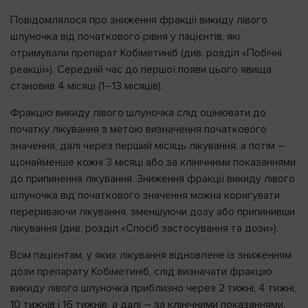
Повідомлялося про зниження фракції викиду лівого
шлуночка від початкового рівня у пацієнтів, які
отримували препарат Кобіметиніб (див. розділ «Побічні
реакції»). Середній час до першої появи цього явища
становив 4 місяці (1–13 місяців).
Фракцію викиду лівого шлуночка слід оцінювати до
початку лікування з метою визначення початкового
значення, далі через перший місяць лікування, а потім –
щонайменше кожні 3 місяці або за клінічними показаннями
до припинення лікування. Зниження фракції викиду лівого
шлуночка від початкового значення можна коригувати
перериваючи лікування, зменшуючи дозу або припинивши
лікування (див. розділ «Спосіб застосування та дози»).
Всім пацієнтам, у яких лікування відновлене із зниженням
дози препарату Кобіметиніб, слід визначати фракцію
викиду лівого шлуночка приблизно через 2 тижні, 4 тижні,
10 тижнів і 16 тижнів, а далі – за клінічними показаннями.