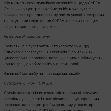
або мінімальною індукційною активністю щодо CYP3A.
Оскільки концентрація кобіметинібу може суттєво
знижуватися при одночасному застосуванні з помірними
та потужними індукторами CYP3A, ефективність для
пацієнтів може погіршуватися.
Інгібітори P-глікопротеїну
Кобіметиніб є субстратом P-глікопротеїну (P-gp).
Одночасне застосування інгібіторів P-gp, таких як
циклоспорин і верапаміл, потенційно, може збільшувати
концентрацію кобіметинібу у плазмі крові.
Вплив кобіметинібу на інші лікарські засоби
Субстрати CYP3A і CYP2D6
Дослідження клінічної взаємодії з іншими лікарськими
засобами у пацієнтів із злоякісними новоутвореннями
показало, що концентрації мідазоламу у плазмі крові
(чутливий субстрат CYP3A) і декстрометорфану