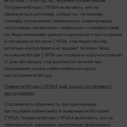
інгібіторів CYP3A під час лікування кобіметинібом.
Потужні інгібітори CYP3A4 включають, але не
обмежуються, ритонавір, кобіцистат, телапревір,
лопінавір, інтраконазол, вориконазол, кларитроміцин,
телітроміцин, посаконазол, нефазодон і грейпфрутовий
сік. Якщо неможливо уникнути одночасного застосування
із потужним інгібітором CYP3A, стан пацієнтів слід
ретельно контролювати на предмет безпеки. Якщо
потужні інгібітори CYP3A застосовують короткостроково
(7 днів або менше), слід розглянути питання про
переривання терапії кобіметинібом на період
застосування інгібітору.
Помірні інгібітори CYP3A4
(див. розділ «Особливості
застосування»)
Слід виявляти обережність при одночасному
застосуванні кобіметинібу із помірними інгібіторами
CYP3A. Помірні інгібітори CYP3A4 включають, але не
обмежуються, аміодарон, еритроміцин, флуконазол,