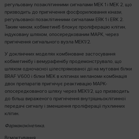
регульовану позаклітинними сигналами MEK 1 і MEK 2, що
призводить до пригнічення фосфорилювання кінази,
регульованої позаклітинними сигналами ERK 1 і ERK 2.
Таким чином, кобіметиніб блокує проліферацію клітин,
індуковану шляхом, опосередкованим MAPK, через
пригнічення сигнального вузла MEK1/2.
У доклінічних моделях комбіноване застосування
кобіметинібу і вемурафенібу продемонструвало, що
шляхом одночасної цілеспрямованої дії на мутовані білки
BRAF V600 і білки MEK в клітинах меланоми комбінація
двох препаратів пригнічує реактивацію MAPK-
опосередкованого шляху через MEK1/2, що призводить
до більш вираженого пригнічення внутрішньоклітинної
передачі сигналу і зменшення проліферації пухлинних
клітин.
Фармакокінетика.
Всмоктування