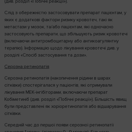
(див. розділ «Побічні реакції»).
Слід з обережністю застосовувати препарат пацієнтам, у
яких є додаткові фактори ризику кровотеч, такі як
метастази у мозок, та/або пацієнтам, які одночасно
застосовують препарати, що збільшують ризик кровотечі
(включаючи антитромбоцитарну або антикоагулянтну
терапію). Інформацію щодо лікування кровотечі див. у
розділі «Спосіб застосування та дози».
Серозна ретинопатія
Серозна ретинопатія (накопичення рідини в шарах
сітківки) спостерігалася у пацієнтів, які отримували
лікування MEK-iнгібіторами, включаючи препарат
Кобіметиніб (див. розділ «Побічні реакції»). Більшість явищ
були представлені як хоріоретинопатія або відшарування
сітківки.
Середній час до першої появи серозної ретинопатії