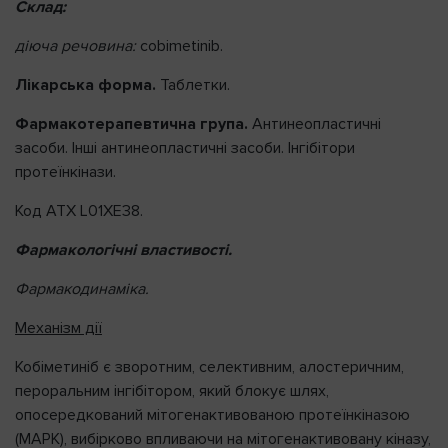
Склад:
діюча речовина:
сobimetinib.
Лікарська форма.
Таблетки.
Фармакотерапевтична група.
Антинеопластичні
засоби. Інші антинеопластичні засоби. Інгібітори
протеїнкінази.
Код АТХ L01XE38.
Фармакологічні властивості.
Фармакодинаміка.
Meханізм дії
Кобіметиніб є зворотним, селективним, алостеричним,
пероральним інгібітором, який блокує шлях,
опосередкований мітогенактивованою протеїнкіназою
(MAPK), вибірково впливаючи на мітогенактивовану кіназу,