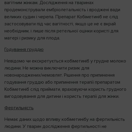
вагітним жінкам. Дослідження на тваринах
продемонстрували ембріолетальність і вроджені вади
великих судин і черепа. Препарат Кобіметиніб не слід
застосовувати під час вагітності, якщо це не є вкрай
необхідним, і лише після ретельної оцінки користі для
матері і ризику для плода.
Годування груддю
Невідомо чи екскретується кобіметиніб у грудне молоко
людини. Не можна виключити ризик для
новонароджених/немовлят. Рішення про припинення
годування груддю або припинення терапії препаратом
Кобіметиніб слід приймати, враховуючи користь грудного
вигодовування для дитини і користь терапії для жінки.
Фертильність
Немає даних щодо впливу кобіметинібу на фертильність
людини. У тварин дослідження фертильності не