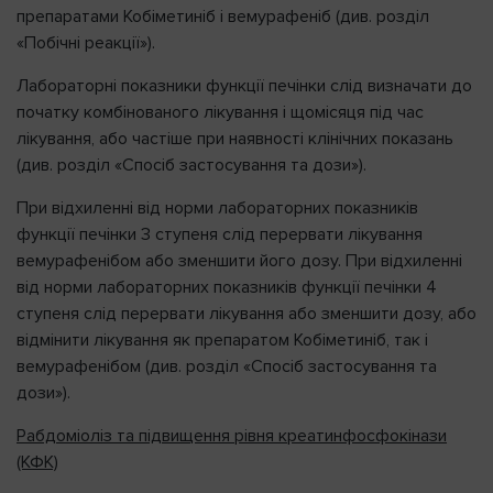
препаратами Кобіметиніб і вемурафеніб (див. розділ
«Побічні реакції»).
Лабораторні показники функції печінки слід визначати до
початку комбінованого лікування і щомісяця під час
лікування, або частіше при наявності клінічних показань
(див. розділ «Спосіб застосування та дози»).
При відхиленні від норми лабораторних показників
функції печінки 3 ступеня слід перервати лікування
вемурафенібом або зменшити його дозу. При відхиленні
від норми лабораторних показників функції печінки 4
ступеня слід перервати лікування або зменшити дозу, або
відмінити лікування як препаратом Кобіметиніб, так і
вемурафенібом (див. розділ «Спосіб застосування та
дози»).
Рабдоміоліз та підвищення рівня креатинфосфокінази
(КФК)