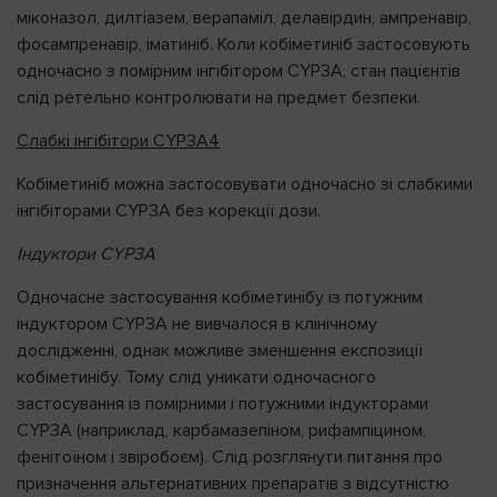
міконазол, дилтіазем, верапаміл, делавірдин, ампренавір,
фосампренавір, іматиніб. Коли кобіметиніб застосовують
одночасно з помірним інгібітором CYP3A, стан пацієнтів
слід ретельно контролювати на предмет безпеки.
Слабкі інгібітори CYP3A4
Кобіметиніб можна застосовувати одночасно зі слабкими
інгібіторами CYP3A без корекції дози.
Індуктори CYP3A
Одночасне застосування кобіметинібу із потужним
індуктором CYP3A не вивчалося в клінічному
дослідженні, однак можливе зменшення експозиції
кобіметинібу. Тому слід уникати одночасного
застосування із помірними і потужними індукторами
CYP3A (наприклад, карбамазепіном, рифампіцином,
фенітоїном і звіробоєм). Слід розглянути питання про
призначення альтернативних препаратів з відсутністю