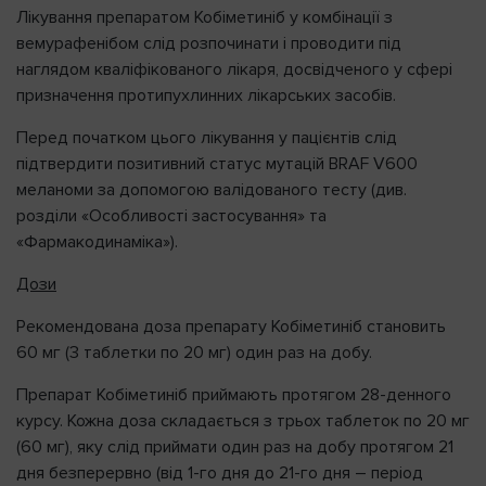
Лікування препаратом Кобіметиніб у комбінації з
вемурафенібом слід розпочинати і проводити під
наглядом кваліфікованого лікаря, досвідченого у сфері
призначення протипухлинних лікарських засобів.
Перед початком цього лікування у пацієнтів слід
підтвердити позитивний статус мутацій BRAF V600
меланоми за допомогою валідованого тесту (див.
розділи «Особливості застосування» та
«Фармакодинаміка»).
Дози
Рекомендована доза препарату Кобіметиніб становить
60 мг (3 таблетки по 20 мг) один раз на добу.
Препарат Кобіметиніб приймають протягом 28-денного
курсу. Кожна доза складається з трьох таблеток по 20 мг
(60 мг), яку слід приймати один раз на добу протягом 21
дня безперервно (від 1-го дня до 21-го дня – період