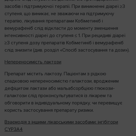
засобів і підтримуючої терапії. При виникненні діареї ≥3
ступеня, що виникає, не зважаючи на підтримуючу
терапію, лікування препаратами Кобіметиніб і
вемурафеніб слід відкласти до моменту зменшення
інтенсивності діареї до ступеня ≤ 1. При рецидиві діареї
≥3 ступеня дозу препаратів Кобіметиніб і вемурафеніб
слід знизити (див. розділ «Спосіб застосування та дози»).
Непереносимість лактози
Препарат містить лактозу. Пацієнтам з рідкою
спадковою непереносимістю галактози, вродженим
дефіцитом лактази або мальабсорбцією глюкози-
галактози слід проконсультуватися із лікарем та
обговорити в індивідуальному порядку, чи перевищує
користь застосування препарату ризики.
Взаємодія з іншими лікарськими засобами: інгібітори
CYP3A4