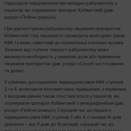
Надходили повідомлення про випадки рабдоміолізу у
пацієнтів, які отримували препарат Кобіметиніб (див.
розділ «Побічні реакції»).
При діагностуванні рабдоміолізу лікування препаратом
Кобіметиніб слід перервати і проводити моніторинг рівнів
КФК та інших симптомів до нормалізації клінічних проявів.
Залежно від ступеня тяжкості рабдоміолізу може
виникнути необхідність у зниженні дози або припиненні
лікування препаратом (див. розділ «Спосіб застосування
та дози»).
У клінічних дослідженнях підвищення рівня КФК ступенів
3 та 4, включаючи безсимптомне підвищення, у порівнянні
з вихідним рівнем також спостерігалося у пацієнтів, які
отримували препарат Кобіметиніб з вемурафенібом (див.
розділ «Побічні реакції»). Середній час до першого
підвищення рівня КФК ступенів 3 або 4 становив 16 днів
(діапазон – від 11 днів до 10 місяців); середній час до