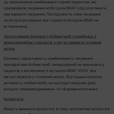
до призначення комбінованої терапії пацієнтам, які
одержували лікування інгібітором BRAF слід розглянути
інші варіанти лікування. Послідовність схем лікування
після прогресування при терапії інгібітором BRAF не
встановлена.
Застосування препарату Кобіметиніб у комбінації з
вемурафенібом у пацієнтів з метастазами в головний
мозок
Безпека і ефективність комбінованого лікування
препаратами Кобіметиніб і вемурафеніб не вивчалися у
пацієнтів з меланомою з мутацією BRAF V600, яка
метастазувала у головний мозок. Внутрішньочерепна
активність кобіметинібу на сьогодні невідома (див.
розділи «Фармакодинаміка» та «Фармакокінетика»).
Кровотеча
Можуть виникати кровотечі, в тому числі великі кровотечі