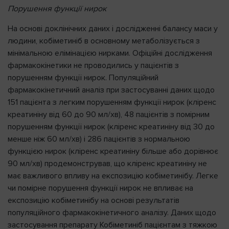
Порушення функції нирок
На основі доклінічних даних і дослідженні балансу маси у
людини, кобіметиніб в основному метаболізується з
мінімальною елімінацією нирками. Офіційні дослідження
фармакокінетики не проводились у пацієнтів з
порушенням функції нирок. Популяційний
фармакокінетичний аналіз при застосуванні даних щодо
151 пацієнта з легким порушенням функції нирок (кліренс
креатиніну від 60 дo 90 мл/хв), 48 пацієнтів з помірним
порушенням функції нирок (кліренс креатиніну від 30 дo
менше ніж 60 мл/хв) і 286 пацієнтів з нормальною
функцією нирок (кліренс креатиніну більше або дорівнює
90 мл/хв) продемонстрував, що кліренс креатиніну не
має важливого впливу на експозицію кобіметинібу. Легке
чи помірне порушення функції нирок не впливає на
експозицію кобіметинібу на основі результатів
популяційного фармакокінетичного аналізу. Даних щодо
застосування препарату Кобіметиніб пацієнтам з тяжкою