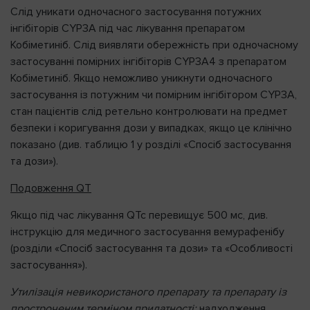
Слід уникати одночасного застосування потужних
інгібіторів CYP3A під час лікування препаратом
Кобіметиніб. Слід виявляти обережність при одночасному
застосуванні помірних інгібіторів CYP3A4 з препаратом
Кобіметиніб. Якщо неможливо уникнути одночасного
застосування із потужним чи помірним інгібітором CYP3A,
стан пацієнтів слід ретельно контролювати на предмет
безпеки і коригування дози у випадках, якщо це клінічно
показано (див. таблицю 1 у розділі «Спосіб застосування
та дози»).
Подовження QT
Якщо під час лікування QTc перевищує 500 мс, див.
інструкцію для медичного застосування вемурафенібу
(розділи «Спосіб застосування та дози» та «Особливості
застосування»).
Утилізація невикористаного препарату та препарату із
простроченим терміном придатності:
надходження