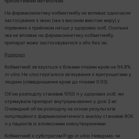
пресистемний метаболізм.
На фармакокінетику кобіметинібу не впливає одночасне
застосування з їжею (їжа з високим вмістом жиру) у
порівнянні з прийомом натще у здорових осіб. Оскільки
їжа не впливає на фармакокінетику кобіметинібу,
препарат може застосовуватися з або без їжі.
Розподіл
Кобіметиніб зв’язується з білками плазми крові на 94,8%
in vitro
. Не спостерігалося зв’язування з еритроцитами у
людини (співвідношення крові до плазми 0,93).
Об’єм розподілу становив 1050 л у здорових осіб, які
отримували препарат внутрішньовенно у дозі 2 мг.
Очевидний об’єм розподілу на основі результатів
популяційного фармакокінетичного аналізу становив 806
л у пацієнтів із злоякісними новоутвореннями.
Кобіметиніб є субстратом P-gp
in vitro
. Невідомо, чи