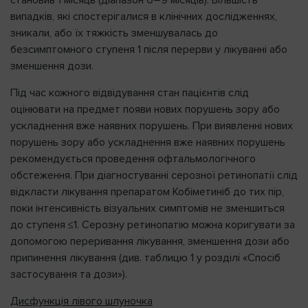
становив 1 місяць (діапазон 0–9 місяців). Більшість
випадків, які спостерігалися в клінічних дослідженнях,
зникали, або їх тяжкість зменшувалась до
безсимптомного ступеня 1 після перерви у лікуванні або
зменшення дози.
Під час кожного відвідування стан пацієнтів слід
оцінювати на предмет появи нових порушень зору або
ускладнення вже наявних порушень. При виявленні нових
порушень зору або ускладнення вже наявних порушень
рекомендується проведення офтальмологічного
обстеження. При діагностуванні серозної ретинопатії слід
відкласти лікування препаратом Кобіметиніб до тих пір,
поки інтенсивність візуальних симптомів не зменшиться
до ступеня ≤1. Серозну ретинопатію можна коригувати за
допомогою переривання лікування, зменшення дози або
припинення лікування (див. таблицю 1 у розділі «Спосіб
застосування та дози»).
Дисфункція лівого шлуночка