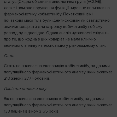
статус (Східна об’єднана онкологічна група (ECOG)),
легке і помірне порушення функції нирок не впливали на
фармакокінетику кобіметинібу. Початковий вік і
початкова маса тіла були ідентифіковані як статистично
значимі коваріати для кліренсу кобіметинібу і об’єму
розподілу, відповідно. Однак аналіз чутливості свідчить
про те, що жодна з цих коваріат не мала клінічно
значимого впливу на експозицію у рівноважному стані.
Стать
Стать не впливає на експозицію кобіметинібу, за даними
популяційного фармакокінетичного аналізу, який включав
210 жінок і 277 чоловіків.
Пацієнти літнього віку
Вік не впливає на експозицію кобіметинібу, за даними
популяційного фармакокінетичного аналізу, який включав
133 пацієнтів віком ≥ 65 років.