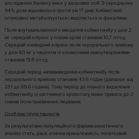
дослідженні балансу маси у здорових осіб. В середньому
94% дози відновилося протягом 17 днів. Кобіметиніб
інтенсивно метаболізується і виділяється із фекаліями.
Після внутрішньовенного введення кобіметинібу у дозі 2
мг середній кліренс у плазмі крові становив 10,7 л/год.
Середній очевидний кліренс після перорального прийому
у дозі 60 мг у пацієнтів із злоякісними новоутвореннями
становив 13,8 л/год.
Середній період напіввиведення кобіметинібу після
перорального прийому становив 43,6 годин (діапазон: від
23,1 дo 69,6 години). Tому період до повного видалення
кобіметинібу із системного кровотоку може тривати до 2
тижнів після припинення лікування.
Особливі групи пацієнтів
За результатами популяційного фармакокінетичного
аналізу стать, раса, етнічна приналежність, початковий