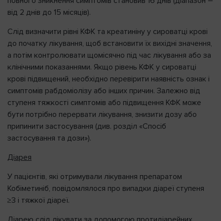
повного зникнення симптомів становив 16 днів (діапазон –
від 2 днів до 15 місяців).
Слід визначити рівні КФК та креатиніну у сироватці крові
до початку лікування, щоб встановити їх вихідні значення,
а потім контролювати щомісячно під час лікування або за
клінічними показаннями. Якщо рівень КФК у сироватці
крові підвищений, необхідно перевірити наявність ознак і
симптомів рабдоміолізу або інших причин. Залежно від
ступеня тяжкості симптомів або підвищення КФК може
бути потрібно перервати лікування, знизити дозу або
припинити застосування (див. розділ «Спосіб
застосування та дози»).
Діарея
У пацієнтів, які отримували лікування препаратом
Кобіметиніб, повідомлялося про випадки діареї ступеня
≥3 і тяжкої діареї.
Діарею слід лікувати за допомогою протидіарейних