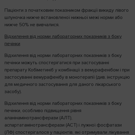
Пацієнти з початковим показником фракції викиду лівого
шлуночка нижче встановленої нижньої межі норми або
нижче 50% не вивчалися.
Відхилення від норми лабораторних показників з боку
печінки
Відхилення від норми лабораторних показників з боку
печінки можуть спостерігатися при застосуванні
препарату Кобіметиніб у комбінації з вемурафенібом і при
застосуванні вемурафенібу в монотерапії (див. інструкцію
для медичного застосування для даного лікарського
засобу).
Відхилення від норми лабораторних показників з боку
печінки, особливо підвищення рівня
аланінамінотрансферази (АЛТ),
аспартатамінотрансферази (АСТ) і лужної фосфатази
(ЛФ) спостерігалося у пацієнтів, які отримували лікування