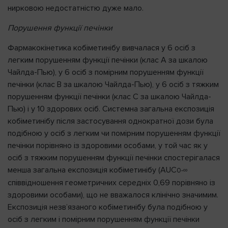
нирковою недостатністю дуже мало.
Порушення функції печінки
Фармакокінетика кобіметинібу вивчалася у 6 осіб з
легким порушенням функції печінки (клас А за шкалою
Чайлда-Пью), у 6 осіб з помірним порушенням функції
печінки (клас В за шкалою Чайлда-Пью), у 6 осіб з тяжким
порушенням функції печінки (клас С за шкалою Чайлда-
Пью) і у 10 здорових осіб. Системна загальна експозиція
кобіметинібу після застосування однократної дози була
подібною у осіб з легким чи помірним порушенням функції
печінки порівняно із здоровими особами, у той час як у
осіб з тяжким порушенням функції печінки спостерігалася
менша загальна експозиція кобіметинібу (AUC
0-∞
співвідношення геометричних середніх 0,69 порівняно із
здоровими особами), що не вважалося клінічно значимим.
Експозиція незв’язаного кобіметинібу була подібною у
осіб з легким і помірним порушенням функції печінки