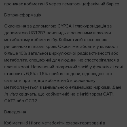
проникає кобіметиніб через гематоенцефалічний бар’єр.
Біотрансформація
Окиснення за допомогою CYP3A і глюкуронідація за
допомогою UGT2B7, вочевидь є основними шляхами
метаболізму кобіметинібу. Кобіметиніб є основною
речовиною в плазмі крові. Окисні метаболіти у кількості
більше 10% загальної циркулюючої радіоактивності або
метаболіти, специфічні для людини, не спостерігалися в
плазмі крові. Незмінений лікарський засіб у фекаліях і сечі
становить 6,6% і 1,6% прийнятої дози, відповідно, що
свідчить про те, що кобіметиніб в основному
метаболізується з мінімальною елімінацією нирками. Дані
іn vitro
свідчать, що кобіметиніб не є інгібітором OAT1,
OAT3 або OCT2.
Виведення
Кобіметиніб і його метаболіти охарактеризовані в