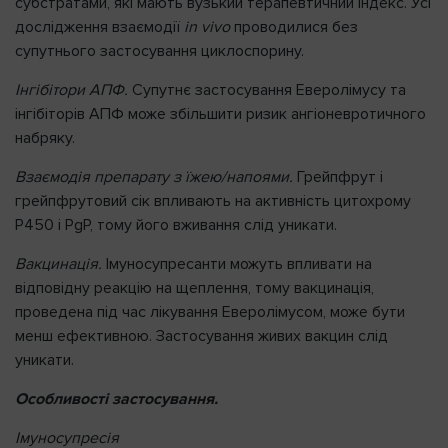
субстратами, які мають вузький терапевтичний індекс. Усі
дослідження взаємодії
in vivo
проводилися без
супутнього застосування циклоспорину.
Інгібітори АПФ.
Супутнє застосування Еверолімусу та
інгібіторів АПФ може збільшити ризик ангіоневротичного
набряку.
Взаємодія препарату з їжею/напоями.
Грейпфрут і
грейпфрутовий сік впливають на активність цитохрому
P450 і PgР, тому його вживання слід уникати.
Вакцинація.
Імуносупресанти можуть впливати на
відповідну реакцію на щеплення, тому вакцинація,
проведена під час лікування Еверолімусом, може бути
менш ефективною. Застосування живих вакцин слід
уникати.
Особливості застосування.
Імуносупресія