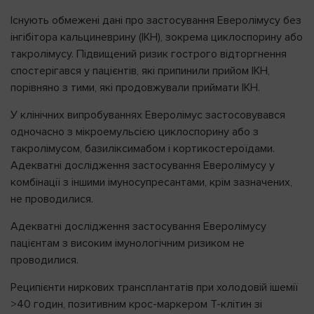
Існують обмежені дані про застосування Еверолімусу без
інгібітора кальциневрину (ІКН), зокрема циклоспорину або
такролімусу. Підвищений ризик гострого відторгнення
спостерігався у пацієнтів, які припинили прийом ІКН,
порівняно з тими, які продовжували приймати ІКН.
У клінічних випробуваннях Еверолімус застосовувався
одночасно з мікроемульсією циклоспорину або з
такролімусом, базиліксимабом і кортикостероїдами.
Адекватні дослідження застосування Еверолімусу у
комбінації з іншими імуносупресантами, крім зазначених,
не проводилися.
Адекватні дослідження застосування Еверолімусу
пацієнтам з високим імунологічним ризиком не
проводилися.
Реципієнти ниркових трансплантатів при холодовій ішемії
>40 годин, позитивним крос-маркером Т-клітин зі