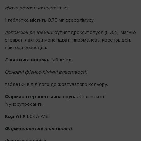
діюча речовина:
everolimus;
1 таблетка містить 0,75 мг еверолімусу;
допоміжні речовини
:
бутилгідрокситолуол (E 321), магнію
стеарат, лактози моногідрат, гіпромелоза, кросповідон,
лактоза безводна.
Лікарська форма.
Таблетки.
Основні фізико-хімічні властивості:
таблетки від білого до жовтуватого кольору.
Фармакотерапевтична група.
Селективні
імуноcупресанти.
Код АТХ
L04A A18.
Фармакологічні властивості.