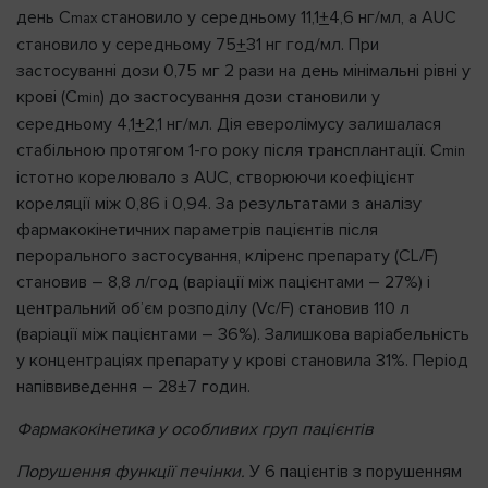
день C
становило у середньому 11,1
+
4,6 нг/мл, а AUC
max
становило у середньому 75
+
31 нг год/мл. При
застосуванні дози 0,75 мг 2 рази на день мінімальні рівні у
крові (C
) до застосування дози становили у
min
середньому 4,1
+
2,1 нг/мл. Дія еверолімусу залишалася
стабільною протягом 1-го року після трансплантації. C
min
істотно корелювало з AUC, створюючи коефіцієнт
кореляції між 0,86 і 0,94. За результатами з аналізу
фармакокінетичних параметрів пацієнтів після
перорального застосування, кліренс препарату (CL/F)
становив – 8,8 л/год (варіації між пацієнтами – 27%) і
центральний об’єм розподілу (Vc/F) становив 110 л
(варіації між пацієнтами – 36%). Залишкова варіабельність
у концентраціях препарату у крові становила 31%. Період
напіввиведення – 28±7 годин.
Фармакокінетика у особливих груп пацієнтів
Порушення функції печінки.
У 6 пацієнтів з порушенням