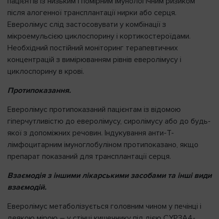
пацієнтів із низьким і помірним імунологічним ризиком
після алогенної трансплантації нирки або серця.
Еверолімус слід застосовувати у комбінації з
мікроемульсією циклоспорину і кортикостероїдами.
Необхідний постійний моніторинг терапевтичних
концентрацій з вимірюванням рівнів еверолімусу і
циклоспорину в крові.
Протипоказання.
Еверолімус протипоказаний пацієнтам із відомою
гіперчутливістю до еверолімусу, сиролімусу або до будь-
якої з допоміжних речовин. Індукування анти-Т-
лімфоцитарним імуноглобуліном протипоказано, якщо
препарат показаний для трансплантації серця.
Взаємодія з іншими лікарськими засобами та інші види
взаємодій.
Еверолімус метаболізується головним чином у печінці і
деякою мірою – у стінці кишечнику під дією CYP3A4-