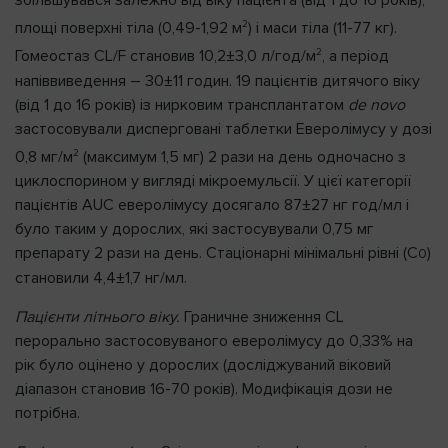
збільшувався залежно від віку пацієнта (від 1 до 16 років),
2
площі поверхні тіла (0,49-1,92 м
) і маси тіла (11-77 кг).
2
Гомеостаз CL/F становив 10,2±3,0 л/год/м
, а період
напіввиведення – 30±11 годин. 19 пацієнтів дитячого віку
(від 1 до 16 років) із нирковим трансплантатом
de novo
застосовували дисперговані таблетки Еверолімусу у дозі
2
0,8 мг/м
(максимум 1,5 мг) 2 рази на день одночасно з
циклоспорином у вигляді мікроемульсії. У цієї категорії
пацієнтів AUC еверолімусу досягало 87±27 нг год/мл і
було таким у дорослих, які застосувували 0,75 мг
препарату 2 рази на день. Стаціонарні мінімальні рівні (С
)
0
становили 4,4±1,7 нг/мл.
Пацієнти літнього віку.
Граничне зниження CL
перорально застосовуваного еверолімусу до 0,33% на
рік було оцінено у дорослих (досліджуваний віковий
діапазон становив 16-70 років). Модифікація дози не
потрібна.