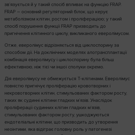
зв’язується й у такий спосіб впливає на функцію FRAP.
FRAP – основний регуляторний білок, що керує
метаболізмом клітин, ростом і проліферацією; у такий
спосіб порушення функції FRAP призводить до
пригнічення клітинного циклу, викликаного еверолімусом.
Отже, еверолімус відрізняється від циклоспорину за
способом дії. На доклінічних моделях алотрансплантації
комбінація еверолімусу і циклоспорину була більш
ефективною, ніж тієї чи іншої сполуки окремо.
Дія еверолімусу не обмежується T-клітинами. Еверолімус
повністю пригнічує проліферацію кровотворних і
некровотворних клітин, стимульованих фактором росту,
таких як судинні клітини гладких м’язів. Унаслідок
проліферації судинних клітин гладких м’язів,
стимульованих фактором росту, ушкоджуються
ендотеліальні клітини, що призводить до утворення
неоінтими, яка відіграє головну роль у патогенезі