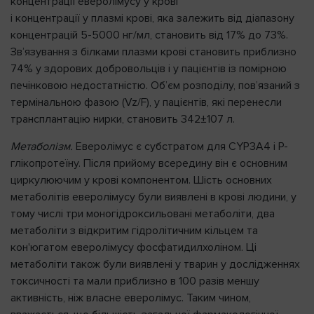
концентрації еверолімусу у крові
і концентрації у плазмі крові, яка залежить від діапазону
концентрацій 5-5000 нг/мл, становить від 17% до 73%.
Зв’язування з білками плазми крові становить приблизно
74% у здорових добровольців і у пацієнтів із помірною
печінковою недостатністю. Об’єм розподілу, пов’язаний з
термінальною фазою (Vz/F), у пацієнтів, які перенесли
трансплантацію нирки, становить 342±107 л.
Метаболізм.
Еверолімус є субстратом для CYP3A4 і P-
глікопротеїну. Після прийому всередину він є основним
циркулюючим у крові компонентом. Шість основних
метаболітів еверолімусу були виявлені в крові людини, у
тому числі три моногідроксильовані метаболіти, два
метаболіти з відкритим гідролітичним кільцем та
кон'югатом еверолімусу фосфатидилхоліном. Ці
метаболіти також були виявлені у тварин у дослідженнях
токсичності та мали приблизно в 100 разів меншу
активність, ніж власне еверолімус. Таким чином,