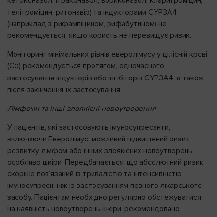
кетоконазол, ітраконазол, вориконазол, кларитроміцин,
телітроміцин, ритонавір) та індукторами CYP3A4
(наприклад з рифампіцином, рифабутином) не
рекомендується, якщо користь не перевищує ризик.
Моніторинг мінімальних рівнів еверолімусу у цілісній крові
(С
) рекомендується протягом, одночасного
0
застосування індукторів або інгібіторів CYP3A4, а також
після закінчення їх застосування.
Лімфоми та інші злоякісні новоутворення
У пацієнтів, які застосовують імуносупресанти,
включаючи Еверолімус, можливий підвищений ризик
розвитку лімфом або інших злоякісних новоутворень,
особливо шкіри. Передбачається, що абсолютний ризик
скоріше пов’язаний із тривалістю та інтенсивністю
імуносупресії, ніж із застосуванням певного лікарського
засобу. Пацієнтам необхідно регулярно обстежуватися
на наявність новоутворень шкіри, рекомендовано