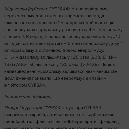
Мідазолам (субстрат
CYP3A4A).
У двоперіодному
перехресному дослідженні лікарської взаємодії
фіксованої послідовності 25 здорових добровольців
застосовували пероральну разову дозу 4 мг мідазоламу
в період 1. В період 2 вони застосовували еверолімус 10
мг один раз на день протягом 5 днів і одноразову дозу 4
мг мідазоламу з останньою дозою еверолімусу.
C
мідазоламу збільшилась у 1,25 раза (90% ДІ, 1,14-
max
1,37) і AUC∞ збільшилася у 1,30 раза (1,22-1,39). Період
напіввиведення мідазоламу залишався незміненим. Це
дослідження показало, що еверолімус є слабким
інгібітором CYP3A4.
Інші можливі взаємодії.
Помірні індуктори CYP3A4.
Індуктори CYP3A4
(наприклад звіробій
,
антиконвульсанти, карбамазепін,
фенобарбітал, фенітоїн, анти-ВІЛ-препарати
:
іфавіренц,
невірапін) можуть підвищувати метаболізм еверолімусу і