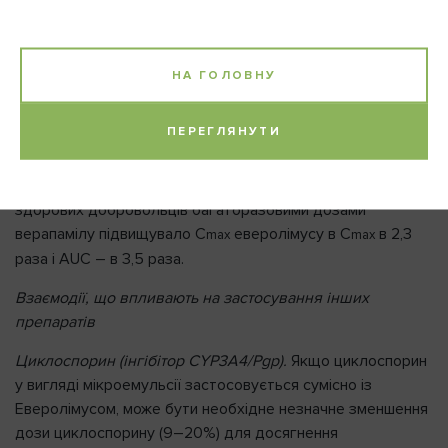
Еритроміцин (інгібітор CYP3A4).
Попереднє лікування
здорових добровольців багаторазовими дозами
еритроміцину підвищувало C
еверолімусу в 2 рази і
max
НА ГОЛОВНУ
AUC – в 4,4 рази після одноразового застосування
Еверолімусу.
ПЕРЕГЛЯНУТИ
Верапаміл (інгібітор CYP3A4).
Попереднє лікування
здорових добровольців багаторазовими дозами
верапамілу підвищувало C
еверолімусу в C
в 2,3
max
max
раза і AUC – в 3,5 раза.
Взаємодії, що впливають на застосування інших
препаратів
Циклоспорин (інгібітор CYP3A4/Pgp).
Якщо циклоспорин
у вигляді мікроемульсії застосовується сумісно із
Еверолімусом, може бути необхідне незначне зменшення
дози циклоспорину (9–20%) для досягнення