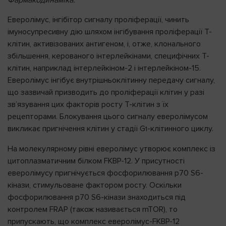
Фармакодинаміка.
Еверолімус, інгібітор сигналу проліферації, чинить
імуносупресивну дію шляхом інгібування проліферації Т-
клітин, активізованих антигеном, і, отже, клонального
збільшення, керованого інтерлейкінами, специфічних Т-
клітин, наприклад інтерлейкіном-2 і інтерлейкіном-15.
Еверолімус інгібує внутрішньоклітинну передачу сигналу,
що зазвичай призводить до проліферації клітин у разі
зв’язування цих факторів росту T-клітин з їх
рецепторами. Блокування цього сигналу еверолімусом
викликає пригнічення клітин у стадії G
-клітинного циклу.
1
На молекулярному рівні еверолімус утворює комплекс із
цитоплазматичним білком FKBP-12. У присутності
еверолімусу пригнічується фосфорилювання р70 S6-
кінази, стимульоване фактором росту. Оскільки
фосфорилювання р70 S6-кінази знаходиться під
контролем FRAP (також називається mTOR), то
припускають, що комплекс еверолімус-FKBP-12