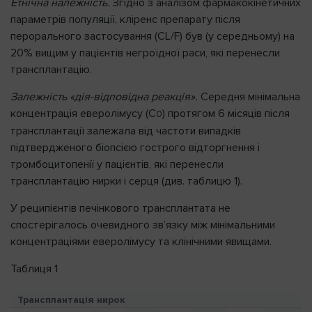
Етнічна належність.
Згідно з аналізом фармакокінетичних
параметрів популяції, кліренс препарату після
перорального застосування (CL/F) був (у середньому) на
20% вищим у пацієнтів негроїдної раси, які перенесли
трансплантацію.
Залежність «дія-відповідна реакція».
Середня мінімальна
концентрація еверолімусу (С
) протягом 6 місяців після
0
трансплантації залежала від частоти випадків
підтвердженого біопсією гострого відторгнення і
тромбоцитопенії у пацієнтів, які перенесли
трансплантацію нирки і серця (див. таблицю 1).
У реципієнтів печінкового трансплантата не
спостерігалось очевидного зв’язку між мінімальними
концентраціями еверолімусу та клінічними явищами.
Таблиця 1
Трансплантація нирок