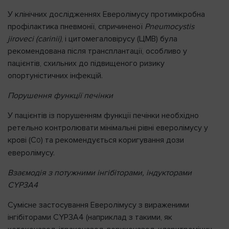
У клінічних дослідженнях Еверолімусу протимікробна
профілактика пневмонії, спричиненої
Pneumocystis
jiroveci (carinii)
, і цитомегаловірусу (ЦМВ) була
рекомендована після трансплантації, особливо у
пацієнтів, схильних до підвищеного ризику
опортуністичних інфекцій.
Порушення функції печінки
У пацієнтів із порушенням функції печінки необхідно
ретельно контролювати мінімальні рівні еверолімусу у
крові (C
) та рекомендується коригування дози
0
еверолімусу.
Взаємодія з потужними інгібіторами, індукторами
CYP3A4
Сумісне застосування Еверолімусу з вираженими
інгібіторами CYP3A4 (наприклад з такими, як