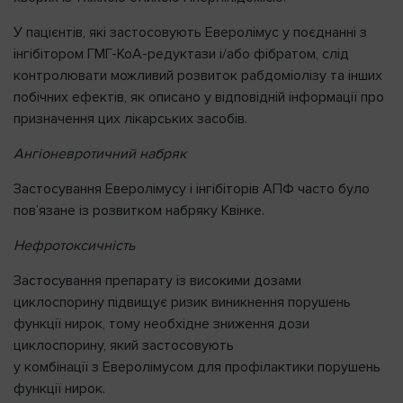
У пацієнтів, які застосовують Еверолімус у поєднанні з
інгібітором ГМГ-КоА-редуктази і/або фібратом, слід
контролювати можливий розвиток рабдоміолізу та інших
побічних ефектів, як описано у відповідній інформації про
призначення цих лікарських засобів.
Ангіоневротичний набряк
Застосування Еверолімусу і інгібіторів АПФ часто було
пов’язане із розвитком набряку Квінке.
Нефротоксичність
Застосування препарату із високими дозами
циклоспорину підвищує ризик виникнення порушень
функції нирок, тому необхідне зниження дози
циклоспорину, який застосовують
у комбінації з Еверолімусом для профілактики порушень
функції нирок.