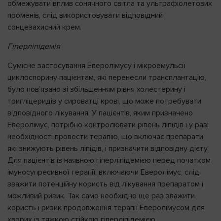
обмежувати вплив сонячного світла та ультрафіолетових
променів, слід використовувати відповідний
сонцезахисний крем.
Гіперліпідемія
Сумісне застосування Еверолімусу і мікроемульсії
циклоспорину пацієнтам, які перенесли трансплантацію,
було пов’язано зі збільшенням рівня холестерину і
тригліцеридів у сироватці крові, що може потребувати
відповідного лікування. У пацієнтів, яким призначено
Еверолімус, потрібно контролювати рівень ліпідів і у разі
необхідності провести терапію, що включає препарати,
які знижують рівень ліпідів, і призначити відповідну дієту.
Для пацієнтів із наявною гіперліпідемією перед початком
імуносупресивної терапії, включаючи Еверолімус, слід
зважити потенційну користь від лікування препаратом і
можливий ризик. Так само необхідно ще раз зважити
користь і ризик продовження терапії Еверолімусом для
хворих із тяжкою стійкою гіперліпідемією.