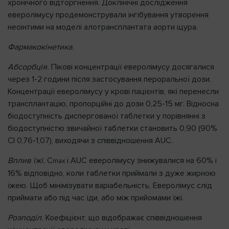
хронічного відторгнення. Доклінічні дослідження
еверолімусу продемонстрували інгібування утворення
неоінтими на моделі алотрансплантата аорти щура.
Фармакокінетика.
Абсорбція.
Пікові концентрації еверолімусу досягалися
через 1-2 години після застосування пероральної дози.
Концентрації еверолімусу у крові пацієнтів, які перенесли
трансплантацію, пропорційні до дози 0,25-15 мг. Відносна
біодоступність диспергованої таблетки у порівнянні з
біодоступністю звичайної таблетки становить 0,90 (90%
CI 0,76-1,07), виходячи з співвідношення AUC.
Вплив їжі.
C
і AUC еверолімусу знижувалися на 60% і
max
16% відповідно, коли таблетки приймали з дуже жирною
їжею. Щоб мінімізувати варіабельність, Еверолімус слід
приймати або під час їди, або між прийомами їжі.
Розподіл.
Коефіцієнт, що відображає співвідношення