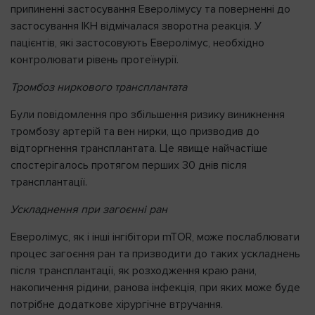
припиненні застосування Еверолімусу та поверненні до
застосування ІКН відмічалася зворотна реакція. У
пацієнтів, які застосовують Еверолімус, необхідно
контролювати рівень протеїнурії.
Тромбоз ниркового трансплантата
Були повідомлення про збільшення ризику виникнення
тромбозу артерій та вен нирки, що призводив до
відторгнення трансплантата. Це явище найчастіше
спостерігалось протягом перших 30 днів після
трансплантації.
Ускладнення при загоєнні ран
Еверолімус, як і інші інгібітори mTOR, може послаблювати
процес загоєння ран та призводити до таких ускладнень
після трансплантації, як розходження краю рани,
накопичення рідини, ранова інфекція, при яких може буде
потрібне додаткове хірургічне втручання.