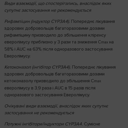
Види взаємодії, що спостерігались, внаслідок яких
супутнє застосування не рекомендується
Рифампіцин (індуктор CYP3A4).
Попереднє лікування
здорових добровольців багаторазовими дозами
рифампіцину призводило до збільшення кліренсу
еверолімусу приблизно у 3 рази та зниження C
на
max
58% і AUC на 63% після одноразового застосування
Еверолімусу.
Кетоконазол (інгібітор CYP3A4).
Попереднє лікування
здорових добровольців багаторазовими дозами
кетоконазолу призводило до збільшення C
max
еверолімусу в 3,9 раза і AUC в 15 разів після
одноразового застосування Еверолімусу.
Очікувані види взаємодії, внаслідок яких супутнє
застосування не рекомендується
Потужні інгібітори/індуктори CYP3A4.
Сумісне