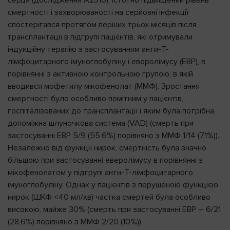
серця (дослідження A2310), істотно підвищений рівень
смертності і захворюваності на серйозні інфекції
спостерігався протягом перших трьох місяців після
трансплантації в підгрупі пацієнтів, які отримували
індукційну терапію з застосуванням анти-Т-
лімфоцитарного імуноглобуліну і еверолімусу (ЕВР), в
порівнянні з активною контрольною групою, в якій
вводився мофетилу мікофенолат (ММФ). Зростання
смертності було особливо помітним у пацієнтів,
госпіталізованих до трансплантації і яким була потрібна
допоміжна шлуночкова система (VAD) (смерть при
застосуванні ЕВР 5/9 (55.6%) порівняно з ММФ 1/14 (7,1%)).
Незалежно від функції нирок, смертність була значно
більшою при застосуванні еверолімусу в порівнянні з
мікофенолатом у підгрупі анти-Т-лімфоцитарного
імуноглобуліну. Однак у пацієнтів з порушеною функцією
нирок (ШКФ <40 мл/хв) частка смертей була особливо
високою, майже 30% (смерть при застосуванні ЕВР – 6/21
(28,6%) порівняно з ММФ 2/20 (10%)).