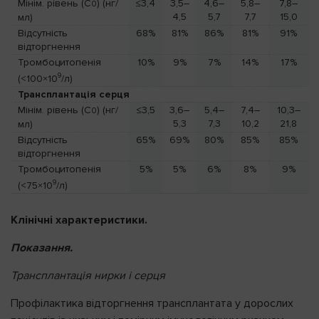
Мінім. рівень (С
) (нг/
≤3,4
3,5–
4,6–
5,8–
7,8–
0
4,5
5,7
7,7
15,0
мл)
Відсутність
68%
81%
86%
81%
91%
відторгнення
Тромбоцитопенія
10%
9%
7%
14%
17%
9
(<100×10
/л)
Трансплантація серця
Мінім. рівень (С
) (нг/
≤3,5
3,6–
5,4–
7,4–
10,3–
0
5,3
7,3
10,2
21,8
мл)
Відсутність
65%
69%
80%
85%
85%
відторгнення
Тромбоцитопенія
5%
5%
6%
8%
9%
9
(<75×10
/л)
Клінічні характеристики.
Показання.
Трансплантація нирки і серця
Профілактика відторгнення трансплантата у дорослих