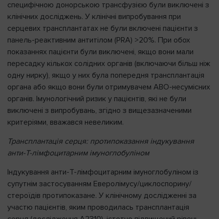
специфічною донорською трансфузією були виключені з
клінічних досліджень. У клінічні випробування при
серцевих трансплантатах не були включені пацієнти з
панель-реактивним антитілом (PRA) >20%. При обох
показаннях пацієнти були виключені, якщо вони мали
пересадку кількох солідних органів (включаючи більш ніж
одну нирку), якщо у них була попередня трансплантація
органа або якщо вони були отримувачем АВО-несумісних
органів. Імунологічний ризик у пацієнтів, які не були
виключені з випробувань, згідно з вищезазначеними
критеріями, вважався невеликим.
Трансплантація серця
: протипоказання індукування
анти-Т-лімфоцитарним імуноглобуліном
Індукування анти-Т-лімфоцитарним імуноглобуліном із
супутнім застосуванням Еверолімусу/циклоспорину/
стероїдів протипоказане. У клінічному дослідженні за
участю пацієнтів, яким проводилась трансплантація