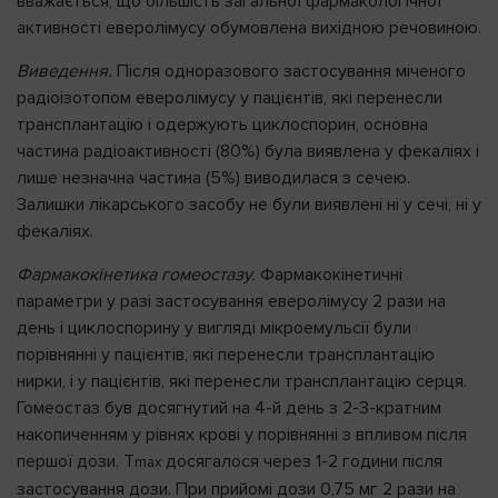
вважається, що більшість загальної фармакологічної
активності еверолімусу обумовлена вихідною речовиною.
Виведення.
Після одноразового застосування міченого
радіоізотопом еверолімусу у пацієнтів, які перенесли
трансплантацію і одержують циклоспорин, основна
частина радіоактивності (80%) була виявлена у фекаліях і
лише незначна частина (5%) виводилася з сечею.
Залишки лікарського засобу не були виявлені ні у сечі, ні у
фекаліях.
Фармакокінетика гомеостазу.
Фармакокінетичні
параметри у разі застосування еверолімусу 2 рази на
день і циклоспорину у вигляді мікроемульсії були
порівнянні у пацієнтів, які перенесли трансплантацію
нирки, і у пацієнтів, які перенесли трансплантацію серця.
Гомеостаз був досягнутий на 4-й день з 2-3-кратним
накопиченням у рівнях крові у порівнянні з впливом після
першої дози. T
досягалося через 1-2 години після
max
застосування дози. При прийомі дози 0,75 мг 2 рази на