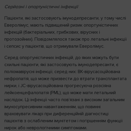
Серйозні і опортуністичні інфекції
Пацієнти, які застосовують імунодепресанти, у тому числі
Еверолімус, мають підвищений ризик опортуністичних
інфекцій (бактеріальних, грибкових, вірусних і
протозойних). Повідомлялося також про летальні інфекції
і сепсис у пацієнтів, що отримували Еверолімус.
Серед опортуністичних інфекцій, до яких можуть бути
схильні пацієнти, які застосовують імунодепресанти, є
поліомавірусні інфекції, серед них: BK-вірусасоційована
нефропатія, що може призвести до втрати трансплантата
нирки, і JC-вірусасоційована прогресуюча розсіяна
лейкоенцефалопатія (PML), що може мати летальний
наслідок. Ці інфекції часто пов’язані з високим загальним
імуносупресивним навантаженням, що повинні
враховувати лікарі при диференційній діагностиці
пацієнтів з ослабленим імунітетом і погіршенням функції
нирок або неврологічними симптомами.