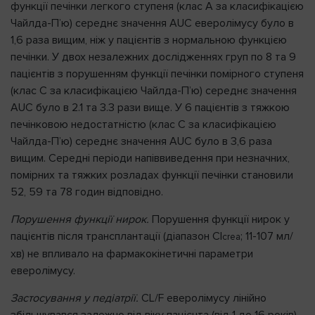
функції печінки легкого ступеня (клас А за класифікацією
Чайлда-П’ю) середнє значення AUC еверолімусу було в
1,6 раза вищим, ніж у пацієнтів з нормальною функцією
печінки. У двох незалежних дослідженнях груп по 8 та 9
пацієнтів з порушенням функції печінки помірного ступеня
(клас С за класифікацією Чайлда-П’ю) середнє значення
AUC було в 2.1 та 3.3 рази вище. У 6 пацієнтів з тяжкою
печінковою недостатністю (клас С за класифікацією
Чайлда-П’ю) середнє значення AUC було в 3,6 раза
вищим. Середні періоди напіввиведення при незначних,
помірних та тяжких розладах функції печінки становили
52, 59 та 78 годин відповідно.
Порушення функції нирок.
Порушення функції нирок у
пацієнтів після трансплантації (діапазон Cl
; 11-107 мл/
crea
хв) не впливало на фармакокінетичні параметри
еверолімусу.
Застосування у педіатрії.
CL/F еверолімусу лінійно