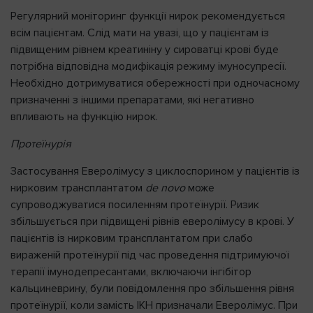
Регулярний моніторинг функції нирок рекомендується
всім пацієнтам. Слід мати на увазі, що у пацієнтам із
підвищеним рівнем креатиніну у сироватці крові буде
потрібна відповідна модифікація режиму імуносупресії.
Необхідно дотримуватися обережності при одночасному
призначенні з іншими препаратами, які негативно
впливають на функцію нирок.
Протеїнурія
Застосування Еверолімусу з циклоспорином у пацієнтів із
нирковим трансплантатом
de
novo
може
супроводжуватися посиленням протеїнурії. Ризик
збільшується при підвищені рівнів еверолімусу в крові. У
пацієнтів із нирковим трансплантатом при слабо
вираженій протеїнурії під час проведення підтримуючої
терапії імунодепресантами, включаючи інгібітор
кальциневрину, були повідомлення про збільшення рівня
протеїнурії, коли замість ІКН призначали Еверолімус. При