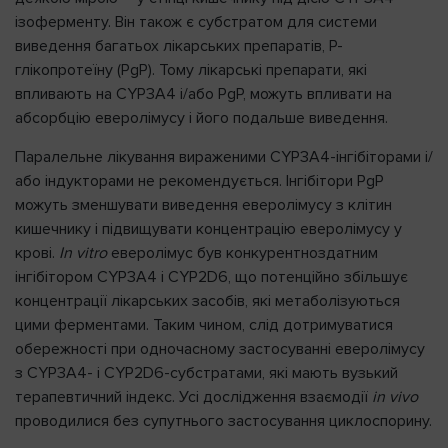
ізоферменту. Він також є субстратом для системи
виведення багатьох лікарських препаратів, Р-
глікопротеїну (РgР). Тому лікарські препарати, які
впливають на CYP3A4 і/або PgР, можуть впливати на
абсорбцію еверолімусу і його подальше виведення.
Паралельне лікування вираженими CYP3A4-інгібіторами і/
або індукторами не рекомендується. Інгібітори PgР
можуть зменшувати виведення еверолімусу з клітин
кишечнику і підвищувати концентрацію еверолімусу у
крові.
In vitro
еверолімус був конкурентноздатним
інгібітором CYP3A4 і CYP2D6, що потенційно збільшує
концентрації лікарських засобів, які метаболізуються
цими ферментами. Таким чином, слід дотримуватися
обережності при одночасному застосуванні еверолімусу
з CYP3A4- і CYP2D6-субстратами, які мають вузький
терапевтичний індекс. Усі дослідження взаємодії
in vivo
проводилися без супутнього застосування циклоспорину.