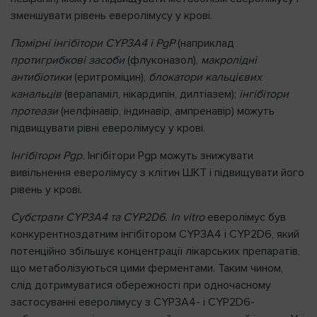
зменшувати рівень еверолімусу у крові.
Помірні інгібітори CYP3A4 і PgР
(наприклад
протигрибкові засоби
(флуконазол),
макролідні
антибіотики
(еритроміцин),
блокатори кальцієвих
канальців
(верапаміл, нікардипін, дилтіазем);
інгібітори
протеази
(нелфінавір, індинавір, ампренавір) можуть
підвищувати рівні еверолімусу у крові.
Інгібітори Pgp.
Інгібітори Pgp можуть знижувати
вивільнення еверолімусу з клітин ШКТ і підвищувати його
рівень у крові.
Субстрати CYP3A4 та CYP2D6. In vitro
еверолімус був
конкурентноздатним інгібітором CYP3A4 і CYP2D6, який
потенційно збільшує концентрації лікарських препаратів,
що метаболізуються цими ферментами. Таким чином,
слід дотримуватися обережності при одночасному
застосуванні еверолімусу з CYP3A4- і CYP2D6-