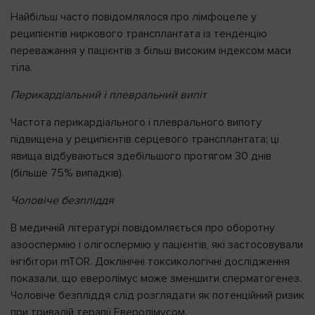
Найбільш часто повідомлялося про лімфоцеле у
реципієнтів ниркового трансплантата із тенденцію
переважання у пацієнтів з більш високим індексом маси
тіла.
Перикардіальний і плевральний випіт
Частота перикардіального і плеврального випоту
підвищена у реципієнтів серцевого трансплантата; ці
явища відбуваються здебільшого протягом 30 днів
(більше 75% випадків).
Чоловіче безпліддя
В медичній літературі повідомляється про оборотну
азооспермію і олігоспермію у пацієнтів, які застосовували
інгібітори mTOR. Доклінічні токсикологічні дослідження
показали, що еверолімус може зменшити сперматогенез.
Чоловіче безпліддя слід розглядати як потенційний ризик
при тривалій терапії Еверолімусом.