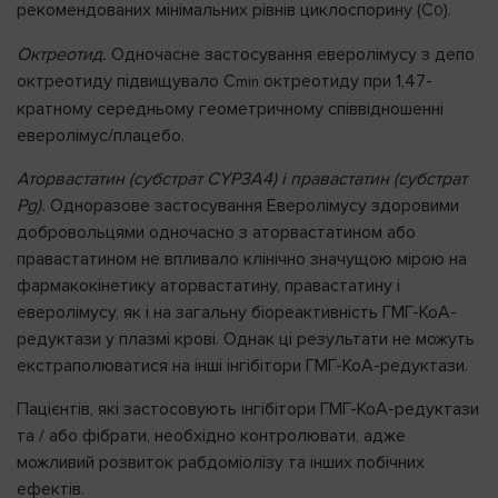
рекомендованих мінімальних рівнів циклоспорину (C
).
0
Октреотид.
Одночасне застосування еверолімусу з депо
октреотиду підвищувало C
октреотиду при 1,47-
min
кратному середньому геометричному співвідношенні
еверолімус/плацебо.
Аторвастатин (субстрат CYP3A4) і правастатин (субстрат
Pg).
Одноразове застосування Еверолімусу здоровими
добровольцями одночасно з аторвастатином або
правастатином не впливало клінічно значущою мірою на
фармакокінетику аторвастатину, правастатину і
еверолімусу, як і на загальну біореактивність ГМГ-КоА-
редуктази у плазмі крові. Однак ці результати не можуть
екстраполюватися на інші інгібітори ГМГ-КоА-редуктази.
Пацієнтів, які застосовують інгібітори ГМГ-КоА-редуктази
та / або фібрати, необхідно контролювати, адже
можливий розвиток рабдоміолізу та інших побічних
ефектів.