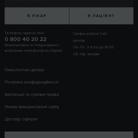
Я ЛІКАР
Я ПАЦІЄНТ
Телефон гарячої лінії:
Графік роботи Call-
0 800 40 20 22
центру:
Безкоштовно зі стаціонарних і
Пн.-Пт.: з 9:00 до 18:00
мобільних телефонів по Україні
Сб.-Нд.: вихідні
Онкологічні центри
Політика конфіденційності
Авторські та суміжні права
Умови використання сайту
Договір оферти