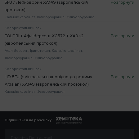
5FU / Лейковорин XA149 (європейський
протокол)
Кальцію фолінат, Флюороурацил, Флюороурацил
Колоректальний рак
FOLFIRI + Афліберсепт XC572 + XA042
(європейський протокол)
Афліберсепт, Іринотекан, Кальцію фолінат,
Флюороурацил, Флюороурацил
Колоректальний рак
HD 5FU (змінюється відповідно до режиму
Ardalan) XA149 (європейський протокол)
Кальцію фолінат, Флюороурацил
Підпишіться на розсилку