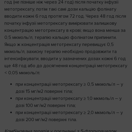
год (не пізніше ніж через 24 год) після початку інфузії
метотрексату, потім такі самі дози кальцію фолінату
вводити кожні 6 год протягом 72 год. Через 48 год після
початку інфузії метотрексату вимірювати залишкову
концентрацію метотрексату в крові; якщо вона менша за
0,5 мкмоль/л, терапію кальцію фолінатом припинити.
Якщо ж концентрація метотрексату перевищує 0,5
мкмоль/л, захисну терапію необхідно продовжити та
інтенсифікувати, вводити у зазначених дозах кожні 6 год
ще 48 год або до досягнення концентрації метотрексату
< 0,05 мкмоль/л:
при концентрації метотрексату ≥ 0,5 мкмоль/л – у
дозі 15 мг/м2 поверхні тіла;
при концентрації метотрексату ≥ 1,0 мкмоль/л – у
дозі 100 мг/м2 поверхні тіла;
при концентрації метотрексату ≥ 2,0 мкмоль/л – у
дозі 200 мг/м2 поверхні тіла.
Комбінована терапія у поєднанні з 5-фторурацилом.