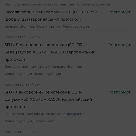
Рак підшлункової залози та холангіоцелюлярна карцинома
Оксаліплатин / Лейковорин / 5FU (OFF) XC752
(доба 8, 22) (європейський протокол)
Кальцію фолінат, Оксаліплатин, Флюороурацил
Колоректальний рак
5FU / Лейковорин / Іринотекан (FOLFIRI) +
Бевацизумаб XC572 + XA060 (європейський
протокол)
Бевацизумаб, Іринотекан, Кальцію фолінат,
Флюороурацил, Флюороурацил
Колоректальний рак
5FU / Лейковорин / Іринотекан (FOLFIRI) +
Цетуксимаб XC572 + XA070 (європейський
протокол)
Іринотекан, Кальцію фолінат, Флюороурацил,
Флюороурацил, Цетуксимаб
Колоректальний рак