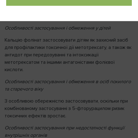
Призначати при необхідності відповідно до
терапевтичних показань; при комбінованій терапії з 5-
фторурацилом – протипоказано.
Особливості застосування і обмеження у дітей
Кальцію фолінат застосовувати дітям як захисний засіб
для профілактики токсичної дії метотрексату, а також як
антидот при передозуванні та інтоксикації
метотрексатом та іншими антагоністами фолієвої
кислоти.
Особливості застосування і обмеження в осіб похилого
та старечого віку
З особливою обережністю застосовувати, оскільки при
комбінованому застосуванні з 5-фторурацилом ризик
токсичних ефектів зростає.
Особливості застосування при недостатності функції
внутрішніх органів