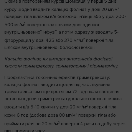
Схема з повторенням курсів щомісяця: у перші 5 днів
2
курсу щодня вводити кальцію фолінат у дозі 20 мг/м
поверхні тіла шляхом в/в болюсної ін’єкції або у дозі 200-
2
500 мг/м
поверхні тіла шляхом двогодинної
внутрішньовенної інфузії, а потім одразу ж вводять 5-
2
фторурацил у дозі 425 або 370 мг/м
поверхні тіла
шляхом внутрішньовенної болюсної ін’єкції.
Кальцію фолінат, як антидот антагоністів фолієвої
кислоти триметрексату, триметоприму і піриметаміну.
Профілактика токсичних ефектів триметрексату:
кальцію фолінат вводити щодня під час лікування
триметрексатом і ще протягом 72 год після введення
останньої дози триметрексату; кальцію фолінат можна
2
вводити в/в 5-10 хвилин у дозі 20 мг/м
поверхні тіла
2
кожні 6 год (добова доза 80 мг/м
поверхні тіла) або
2
приймати p/os по 20 мг/м
поверхні 4 рази на добу через
рівні проміжки часу.