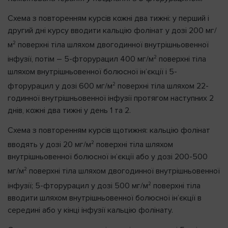
Схема з повторенням курсів кожні два тижні: у перший і
другий дні курсу вводити кальцію фолінат у дозі 200 мг/
2
м
поверхні тіла шляхом двогодинної внутрішньовенної
2
інфузії, потім – 5-фторурацил 400 мг/м
поверхні тіла
шляхом внутрішньовенної болюсної ін’єкції і 5-
2
фторурацил у дозі 600 мг/м
поверхні тіла шляхом 22-
годинної внутрішньовенної інфузії протягом наступних 2
днів, кожні два тижні у день 1 та 2.
Схема з повторенням курсів щотижня: кальцію фолінат
2
вводять у дозі 20 мг/м
поверхні тіла шляхом
внутрішньовенної болюсної ін’єкції або у дозі 200-500
2
мг/м
поверхні тіла шляхом двогодинної внутрішньовенної
2
інфузії; 5-фторурацил у дозі 500 мг/м
поверхні тіла
вводити шляхом внутрішньовенної болюсної ін’єкції в
середині або у кінці інфузії кальцію фолінату.