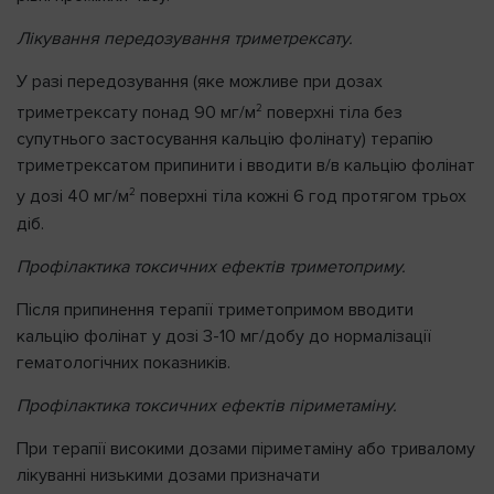
Лікування передозування триметрексату.
У разі передозування (яке можливе при дозах
2
триметрексату понад 90 мг/м
поверхні тіла без
супутнього застосування кальцію фолінату) терапію
триметрексатом припинити і вводити в/в кальцію фолінат
2
у дозі 40 мг/м
поверхні тіла кожні 6 год протягом трьох
діб.
Профілактика токсичних ефектів триметоприму.
Після припинення терапії триметопримом вводити
кальцію фолінат у дозі 3-10 мг/добу до нормалізації
гематологічних показників.
Профілактика токсичних ефектів піриметаміну.
При терапії високими дозами піриметаміну або тривалому
лікуванні низькими дозами призначати