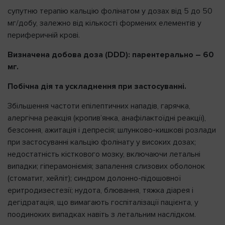
супутню терапію кальцію фолінатом у дозах від 5 до 50
мг/добу, залежно від кількості формених елементів у
периферичній крові.
Визначена добова доза (DDD): парентерально – 60
мг.
Побічна дія та ускладнення при застосуванні.
Збільшення частоти епілептичних нападів, гарячка,
алергічна реакція (кропив’янка, анафілактоїдні реакції),
безсоння, ажитація і депресія; шлунково-кишкові розлади
при застосуванні кальцію фолінату у високих дозах;
недостатність кісткового мозку, включаючи летальні
випадки; гіперамоніємія; запалення слизових оболонок
(стоматит, хейліт); синдром долонно-підошовної
еритродизестезії; нудота, блювання, тяжка діарея і
дегідратація, що вимагають госпіталізації пацієнта, у
поодиноких випадках навіть з летальним наслідком.