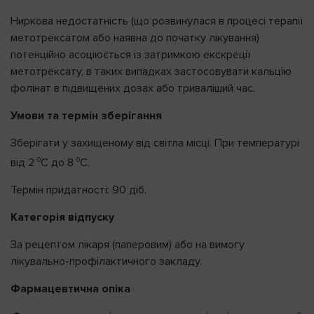
Ниркова недостатність (що розвинулася в процесі терапії
метотрексатом або наявна до початку лікування)
потенційно асоціюється із затримкою екскреції
метотрексату, в таких випадках застосовувати кальцію
фолінат в підвищених дозах або триваліший час.
Умови та термін зберігання
Зберігати у захищеному від світла місці. При температурі
0
0
від 2
С до 8
С.
Термін придатності: 90 діб.
Категорія відпуску
За рецептом лікаря (паперовим) або на вимогу
лікувально-профілактичного закладу.
Фармацевтична опіка