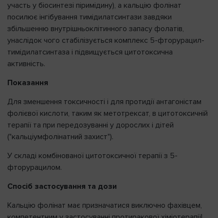
участь у біосинтезі піримідину), а кальцію фолінат
посилює інгібування тимідилатсинтази завдяки
збільшенню внутрішньоклітинного запасу фолатів,
унаслідок чого стабілізується комплекс 5-фторурацил-
тимідилатсинтаза і підвищується цитотоксична
активність.
Показання
Для зменшення токсичності і для протидії антагоністам
фолієвої кислоти, таким як метотрексат, в цитотоксичній
терапії та при передозуванні у дорослих і дітей
("кальціумфолінатний захист").
У складі комбінованої цитотоксичної терапії з 5-
фторурацилом.
Спосіб застосування та дози
Кальцію фолінат має призначатися виключно фахівцем,
компетентним у застосуванні протиракової хіміотерапії!