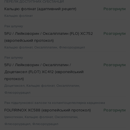
ПЕРЕЛІК ДОСТУПНИХ СУБСТАНЦІЙ
Кальцію фолінат (адаптивний рецепт)
Кальцію фолінат
Рак шлунку
5FU / Лейковорин / Оксаліплатин (FLO) XC752
(європейський протокол)
Кальцію фолінат, Оксаліплатин, Флюороурацил
Рак шлунку
5FU / Лейковорин / Оксаліплатин /
Доцетаксел (FLOТ) XC412 (європейський
протокол)
Доцетаксел, Кальцію фолінат, Оксаліплатин,
Флюороурацил
Рак підшлункової залози та холангіоцелюлярна карцинома
FOLFIRINOX XC588 (європейський протокол)
Іринотекан, Кальцію фолінат, Оксаліплатин,
Флюороурацил, Флюороурацил