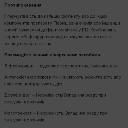
Протипоказання
Гіперчутливість до кальцію фолінату або до інших
компонентів препарату. Перніціозна анемія або інші види
анемій, зумовлені дефіцитом вітаміну В12. Комбінована
терапія з 5-фторурацилом для лікування вагітних та
жінок у період лактації.
Взаємодія з іншими лікарськими засобами
5-фторурацил – підсилює терапевтичну, токсичну дію.
Антагоністи фолієвої к-ти – знижують ефективність або
повністю нейтралізують дію.
Дроперидол – Несумісність! Випадіння осаду при
змішуванні розчинів.
Метотрексат – Несумісність! Випадіння осаду при
змішуванні розчинів.