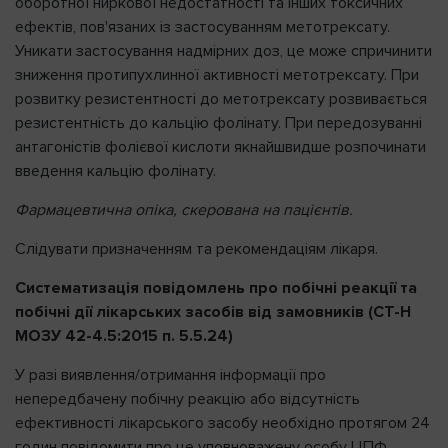
оборотної ниркової недостатності та інших токсичних
ефектів, пов'язаних із застосуванням метотрексату.
Уникати застосування надмірних доз, це може спричинити
зниження протипухлинної активності метотрексату. При
розвитку резистентності до метотрексату розвивається
резистентність до кальцію фолінату. При передозуванні
антагоністів фолієвої кислоти якнайшвидше розпочинати
введення кальцію фолінату.
Фармацевтична опіка, скерована на пацієнтів.
Слідувати призначенням та рекомендаціям лікаря.
Систематизація повідомлень про побічні реакції та
побічні дії лікарських засобів від замовників (СТ-Н
МОЗУ 42-4.5:2015 п. 5.5.24)
У разі виявлення/отримання інформації про
непередбачену побічну реакцію або відсутність
ефективності лікарського засобу необхідно протягом 24
годин повідомити про це уповноважену особу ЦПФ