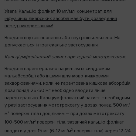
Увага!
Кальцію фолінат 10 мг/мл, концентрат для
інфузійних лікарських засобів має бути розведений
перед використанням!
Вводити внутрішньовенно або внутрішньом’язево. Не
допускається інтратекальне застосування.
Кальціумфолінатний захист при терапії метотрексатом.
Вводити парентерально пацієнтам із синдромом
мальабсорбції або іншими шлунково-кишковими
захворюваннями, коли не гарантована кишкова абсорбція,
дози понад 25-50 мг необхідно вводити лише
парентерально. Кальціумфолінатний захист є необхідним
у разі застосування метотрексату у дозах понад 500 мг/
2
м
поверхні тіла і доцільним – при дозах метотрексату
2
100-500 мг/м
поверхні тіла, зазвичай кальцію фолінат
2
вводити у дозі 15 мг (6-12 мг/м
поверхні тіла) через 12-24