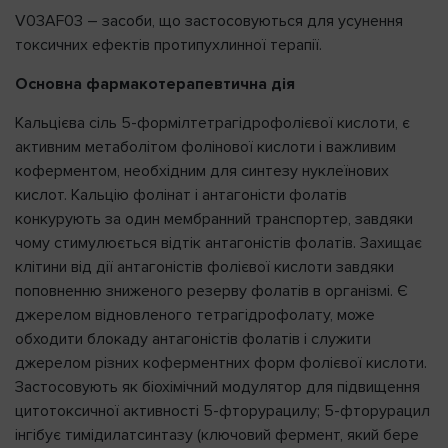
V03AF03 – засоби, що застосовуються для усунення
токсичних ефектів протипухлинної терапії.
Основна фармакотерапевтична дія
Кальцієва сіль 5-формілтетрагідрофолієвої кислоти, є
активним метаболітом фолінової кислоти і важливим
коферментом, необхідним для синтезу нуклеїнових
кислот. Кальцію фолінат і антагоністи фолатів
конкурують за один мембранний транспортер, завдяки
чому стимулюється відтік антагоністів фолатів. Захищає
клітини від дії антагоністів фолієвої кислоти завдяки
поповненню зниженого резерву фолатів в організмі. Є
джерелом відновленого тетрагідрофолату, може
обходити блокаду антагоністів фолатів і служити
джерелом різних коферментних форм фолієвої кислоти.
Застосовують як біохімічний модулятор для підвищення
цитотоксичної активності 5-фторурацилу; 5-фторурацил
інгібує тимідилатсинтазу (ключовий фермент, який бере