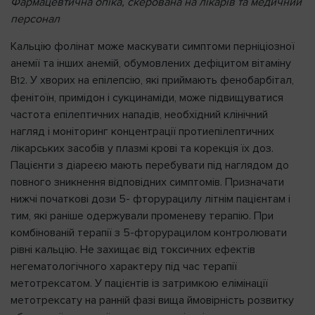
Фармацевтична опіка, скерована на лікарів та медичний
персонал
Кальцію фолінат може маскувати симптоми перніціозної
анемії та інших анемій, обумовлених дефіцитом вітаміну
В
. У хворих на епілепсію, які приймають фенобарбітал,
12
фенітоїн, примідон і сукцинаміди, може підвищуватися
частота епілептичних нападів, необхідний клінічний
нагляд і моніторинг концентрації протиепілептичних
лікарських засобів у плазмі крові та корекція їх доз.
Пацієнти з діареєю мають перебувати під наглядом до
повного зникнення відповідних симптомів. Призначати
нижчі початкові дози 5- фторурацилу літнім пацієнтам і
тим, які раніше одержували променеву терапію. При
комбінованій терапії з 5-фторурацилом контролювати
рівні кальцію. Не захищає від токсичних ефектів
негематологічного характеру під час терапії
метотрексатом. У пацієнтів із затримкою елімінації
метотрексату на ранній фазі вища ймовірність розвитку