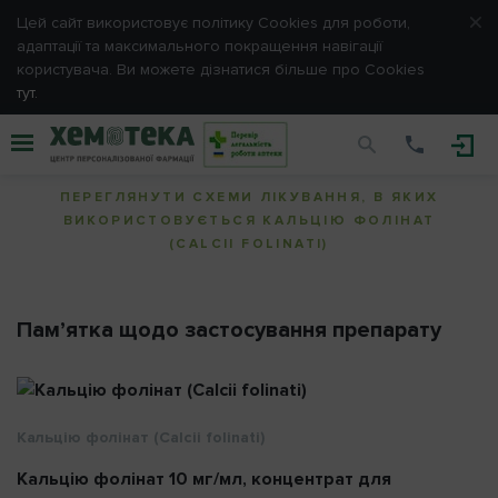
Цей сайт використовує політику Cookies для роботи,
адаптації та максимального покращення навігації
Пароль
користувача. Ви можете дізнатися більше про Cookies
тут.
Кальцію фолінат (Calcii folinati)
Запам'ятати мене
ПЕРЕГЛЯНУТИ СХЕМИ ЛІКУВАННЯ, В ЯКИХ
ВИКОРИСТОВУЄТЬСЯ КАЛЬЦІЮ ФОЛІНАТ
(CALCII FOLINATI)
ВІДМІНА
ВХІД
Пам’ятка щодо застосування препарату
Нагадати пароль
Кальцію фолінат (Calcii folinati)
Кальцію фолінат 10 мг/мл, концентрат для