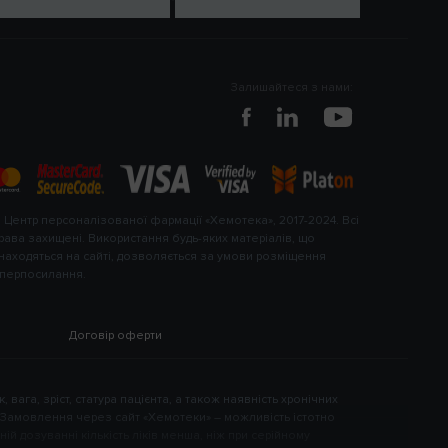
Залишайтеся з нами:
 Центр персоналізованої фармації «Хемотека», 2017-2024. Всі
рава захищені. Використання будь-яких матеріалів, що
находяться на сайті, дозволяється за умови розміщення
іперпосилання.
Договір оферти
, вага, зріст, статура пацієнта, а також наявність хронічних