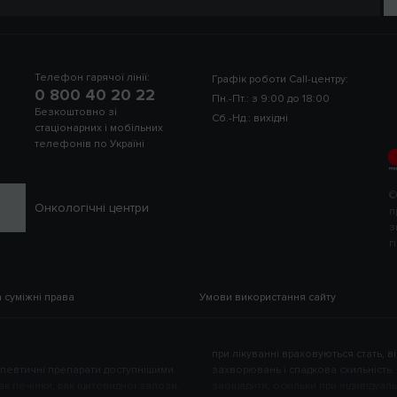
Крок 1
2
адати пароль
Телефон гарячої лінії:
Графік роботи Call-центру:
0 800 40 20 22
Пн.-Пт.: з 9:00 до 18:00
Безкоштовно зі
Сб.-Нд.: вихідні
стаціонарних і мобільних
телефонів по Україні
©
Онкологічні центри
п
з
г
а суміжні права
Умови використання сайту
при лікуванні враховуються стать, вік
апевтичні препарати доступнішими.
 «Хемотеки» – можливість істотно
рак печінки, рак щитовидної залози,
ть ліків менша, ніж при серійному