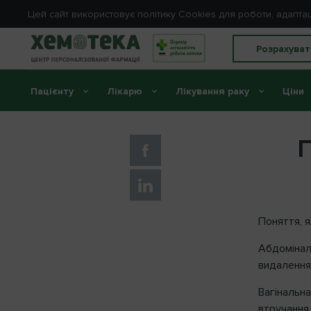
Цей сайт використовує політику Cookies для роботи, адапта
Розрахуват
Пацієнту
Лікарю
Лікування раку
Ціни
Головна
//
Словник медичних термінів
//
Гістеректом
Г
Поняття, я
Абдомінал
видалення
Вагінальна
втручання 