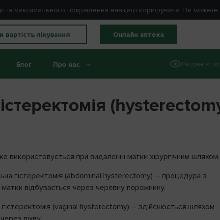
ції та максимального покращення навігації користувача. Ви может
и вартість лікування
Онлайн аптека
Людям з по
Блог
Про нас
ія (hysterectomy)
істеректомія (hysterectom
ке використовується при видаленні матки хірургічним шляхом.
ьна гістеректомія (abdominal hysterectomy) – процедура з
 матки відбувається через черевну порожнину.
Вхід
 гістеректомія (vaginal hysterectomy) – здійснюється шляхом
через піхву.