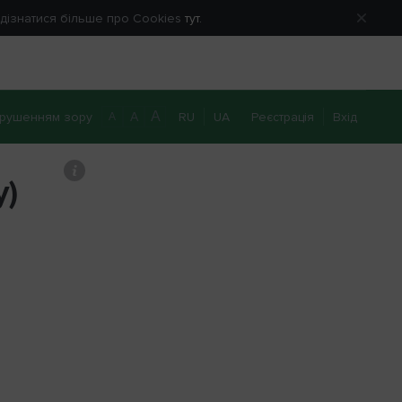
е дізнатися більше про Cookies
тут.
A
рушенням зору
RU
UA
Реєстрація
Вхід
A
A
0 800 40 20 22
Передзвоніть мені
y)
Вхід