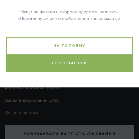
ВІДМІНА
ВХІД
Я ЛІКАР
Я ПАЦІЄНТ
Якщо ви фахівець охорони здоров’я, натисніть
«Переглянути» для ознайомлення з інформацією.
Телефон гарячої лінії:
Графік роботи Call-
0 800 40 20 22
Нагадати пароль
центру:
Безкоштовно зі стаціонарних і
Пн.-Пт.: з 9:00 до 18:00
мобільних телефонів по Україні
НА ГОЛОВНУ
Сб.-Нд.: вихідні
Онкологічні центри
ПЕРЕГЛЯНУТИ
Політика конфіденційності
Авторські та суміжні права
Умови використання сайту
Договір оферти
РОЗРАХУВАТИ ВАРТІСТЬ ЛІКУВАННЯ