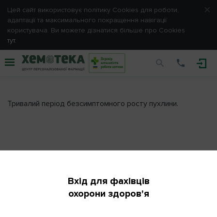
Цей сайт використовує політику Cookies для роботи,
ЗАРЕЄСТРУВАТИСЯ
адаптації та максимального покращення навігації
користувача. Ви можете дізнатися більше про Cookies
тут.
Вхід
Доклінічний період
Будь ласка, введіть e-mail та пароль, обрані Вами
при
реєстрації.
Тривалий період безсимптомного росту пухлини.
E-mail
Пароль
Підпишіться на розсилку
Вхід для фахівців
Запам'ятати мене
охорони здоров'я