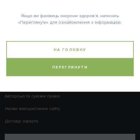
ВІДМІНА
ВХІД
Якщо ви фахівець охорони здоров’я, натисніть
Я ЛІКАР
Я ПАЦІЄНТ
«Переглянути» для ознайомлення з інформацією.
Нагадати пароль
Телефон гарячої лінії:
Графік роботи Call-
0 800 40 20 22
центру:
Безкоштовно зі стаціонарних і
Пн.-Пт.: з 9:00 до 18:00
НА ГОЛОВНУ
мобільних телефонів по Україні
Сб.-Нд.: вихідні
ПЕРЕГЛЯНУТИ
Онкологічні центри
Політика конфіденційності
Авторські та суміжні права
Умови використання сайту
Договір оферти