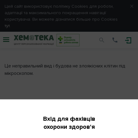
Цей сайт використовує політику Cookies для роботи,
ЗАРЕЄСТРУВАТИСЯ
адаптації та максимального покращення навігації
користувача. Ви можете дізнатися більше про Cookies
тут.
Вхід
Дисплазія
Будь ласка, введіть e-mail та пароль, обрані Вами
при
реєстрації.
Це неправильний вид і будова не злоякісних клітин під
E-mail
мікроскопом.
Пароль
Запам'ятати мене
Вхід для фахівців
Підпишіться на розсилку
охорони здоров'я