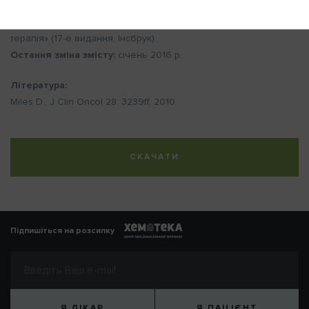
Автори:
Thomas Kühr
,
Ewald Wöll
,
Josef Thaler
(керівництво
«Протоколи хіміотерапії 2016. Поточні протоколи і таргетна
терапія» (17-е видання, Інсбрук).
Остання зміна змісту:
січень 2016 р.
Література:
Miles D., J Clin Oncol 28: 3239ff, 2010.
СКАЧАТИ
Підпишіться на розсилку
Я ЛІКАР
Я ПАЦІЄНТ