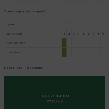
Схема курсу хіміотерапії
Нагадати пароль
Цикл
1
Дні терапії
1
2
3
4
5
6
7
8
9
1
Бевацизумаб
Доцетаксел
Додаткова інформація
ПОВТОРНО НА:
22 (день)