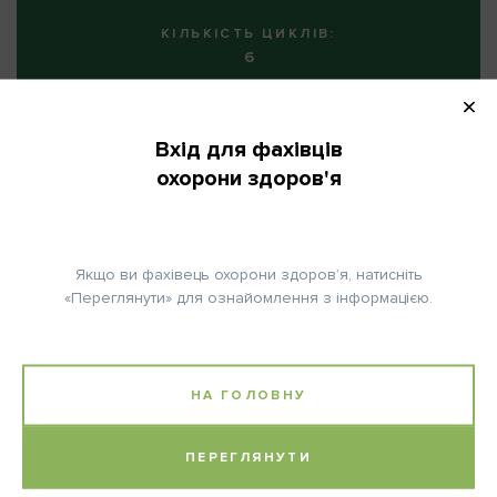
КІЛЬКІСТЬ ЦИКЛІВ:
6
Вхід для фахівців
охорони здоров'я
Примітка:
Доцетаксел розводять до 0,3-0,74 мг/мл.
Супутня медикація: Дексаметазон 8 мг орально 2х щодоби
Якщо ви фахівець охорони здоров’я, натисніть
протягом 3 діб, починаючи за один день до прийому
«Переглянути» для ознайомлення з інформацією.
Доцетакселу.
(*) Бевацизумаб: Початкову дозу вводять протягом 90
хвилин. У разі гарної переносимості першої інфузії, другу
НА ГОЛОВНУ
інфузію вводять протягом 60 хв. У разі гарної переносимості
60-хвилинної інфузії, всі наступні інфузії можна вводити
протягом 30 хвилин.
ПЕРЕГЛЯНУТИ