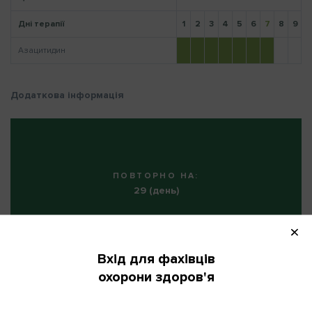
Дні терапії
1
2
3
4
5
6
7
8
9
1
Азацитидин
Нагадати пароль
Додаткова інформація
ПОВТОРНО НА:
29 (день)
КІЛЬКІСТЬ ЦИКЛІВ:
2
Вхід для фахівців
охорони здоров'я