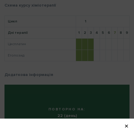
Схема курсу хіміотерапії
Цикл
1
Нагадати пароль
Дні терапії
1
2
3
4
5
6
7
8
9
1
Цисплатин
Етопозид
Додаткова інформація
ПОВТОРНО НА:
22 (день)