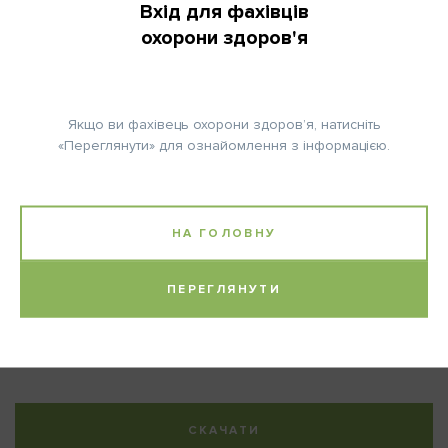
КІЛЬКІСТЬ ЦИКЛІВ:
Вхід для фахівців
6
охорони здоров'я
Якщо ви фахівець охорони здоров’я, натисніть
«Переглянути» для ознайомлення з інформацією.
Примітка:
Клінічний протокол Національного інституту раку з лікування
сарком матки.
НА ГОЛОВНУ
Розроблено протокол для консультативної поліклініки та
стаціонарного відділення гінекології, радіології,
ПЕРЕГЛЯНУТИ
хіміотерапії Національного інституту раку.
Авторство:
Національний інститут раку
СКАЧАТИ