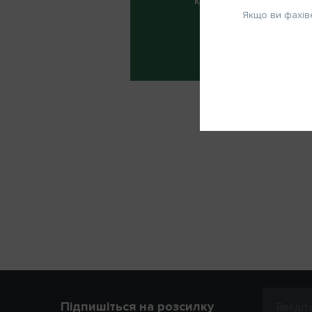
КІЛЬКІСТЬ
Якщо ви фахів
ЦИКЛІВ:
6
Запам'ятати мене
ПІБ
Телефон
ВІДМІНА
Наг
Підпишіться на розсилку