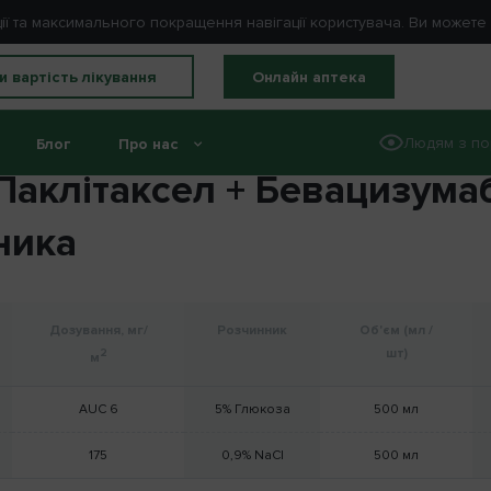
ції та максимального покращення навігації користувача. Ви может
и вартість лікування
Онлайн аптека
Людям з по
Блог
Про нас
Паклітаксел + Бевацизума
ника
Дозування, мг/
Розчинник
Об'єм (мл /
шт)
2
м
AUC 6
5% Глюкоза
500 мл
175
0,9% NaCl
500 мл