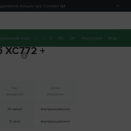
е дізнатися більше про Cookies
тут.
A
рушенням зору
RU
UA
Реєстрація
Вхід
A
A
б XC772 +
0 800 40 20 22
Передзвоніть мені
Час
Шлях
введення
введення
30 минут
внутрішньовенно
3 часа
внутрішньовенно