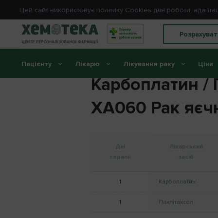
Цей сайт використовує політику Cookies для роботи, адапта
Розрахуват
Пацієнту
Лікарю
Лікування раку
Ціни
Карбоплатин / 
XA060 Рак яєч
Дні
Лікарський
терапії
засіб
1
Карбоплатин
1
Паклітаксел