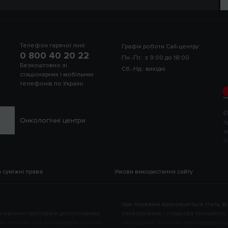
Телефон гарячої лінії:
Графік роботи Call-центру:
0 800 40 20 22
Пн.-Пт.: з 9:00 до 18:00
Безкоштовно зі
Сб.-Нд.: вихідні
стаціонарних і мобільних
телефонів по Україні
©
Онкологічні центри
п
з
г
а суміжні права
Умови використання сайту
при лікуванні враховуються стать, вік
апевтичні препарати доступнішими.
 «Хемотеки» – можливість істотно
рак печінки, рак щитовидної залози,
ть ліків менша, ніж при серійному