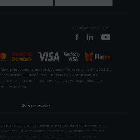
Залишайтеся з нами:
 Центр персоналізованої фармації «Хемотека», 2017-2024. Всі
рава захищені. Використання будь-яких матеріалів, що
находяться на сайті, дозволяється за умови розміщення
іперпосилання.
Договір оферти
, вага, зріст, статура пацієнта, а також наявність хронічних