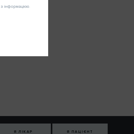
хвилин.
з інформацією.
ію
0-
ротягом
ійні
ЗАРЕЄСТРУВАТИСЯ
Я ЛІКАР
Я ПАЦІЄНТ