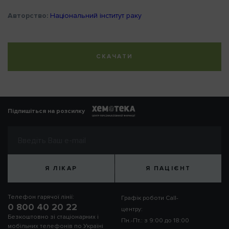
Авторство:
Національний інститут раку
СКАЧАТИ
Підпишіться на розсилку
Я ЛІКАР
Я ПАЦІЄНТ
Телефон гарячої лінії:
Графік роботи Call-
0 800 40 20 22
центру:
Безкоштовно зі стаціонарних і
Пн.-Пт.: з 9:00 до 18:00
мобільних телефонів по Україні