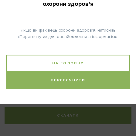
охорони здоров'я
КІЛЬКІСТЬ ЦИКЛІВ:
6
Якщо ви фахівець охорони здоров’я, натисніть
«Переглянути» для ознайомлення з інформацією.
Примітка:
НА ГОЛОВНУ
2
Капецитабін в дозі 1000 мг/м
розділяють на 2 рівні дози –
ранкову та вечірню, через 30 хвилин після прийому їжі.
ПЕРЕГЛЯНУТИ
Авторство:
Національний інститут раку
СКАЧАТИ