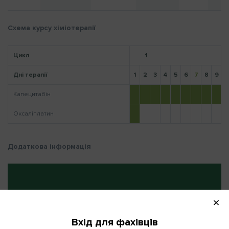
Схема курсу хіміотерапії
Нагадати пароль
Цикл
1
Дні терапії
1
2
3
4
5
6
7
8
9
1
Капецитабін
Оксаліплатин
Додаткова інформація
ПОВТОРНО НА:
22 (день)
Вхід для фахівців