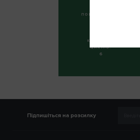
Запам'ятати мене
ПІБ
ПОВТОРНО НА:
22 (день)
Телефон
КІЛЬКІСТЬ
ЦИКЛІВ:
6
ВІДМІНА
Наг
Підпишіться на розсилку