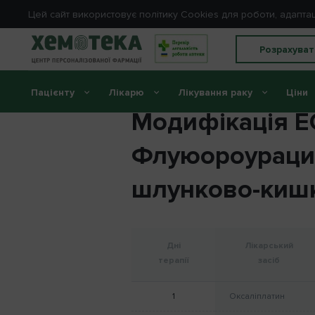
Цей сайт використовує політику Cookies для роботи, адапта
Розрахуват
Пацієнту
Лікарю
Лікування раку
Ціни
Модифікація ЕС
Флуюороурацил
шлунково-кишк
Дні
Лікарський
терапії
засіб
1
Оксаліплатин