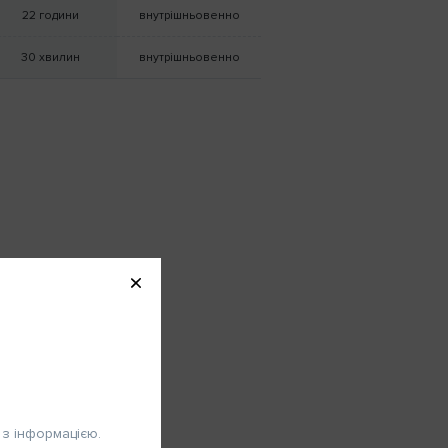
22 години
внутрішньовенно
30 хвилин
внутрішньовенно
Вхід
ля фахівців
рони здоров'я
ви фахівець охорони здоров’я,
атисніть «Переглянути» для
знайомлення з інформацією.
з інформацією.