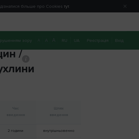
е дізнатися більше про Cookies
тут.
A
рушенням зору
RU
UA
Реєстрація
Вхід
A
A
цин /
0 800 40 20 22
Передзвоніть мені
ухлини
Час
Шлях
введення
введення
2 години
внутрішньовенно