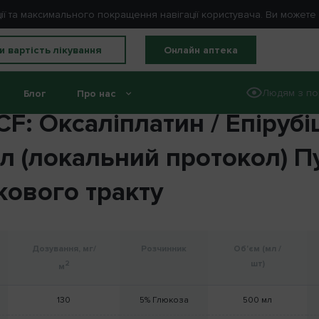
ції та максимального покращення навігації користувача. Ви может
и вартість лікування
Онлайн аптека
Людям з по
Блог
Про нас
F: Оксаліплатин / Епірубі
 (локальний протокол) П
ового тракту
Дозування, мг/
Розчинник
Об'єм (мл /
шт)
2
м
130
5% Глюкоза
500 мл