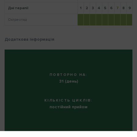
Дні терапії
1
2
3
4
5
6
7
8
9
1
Октреотид
Нагадати пароль
Додаткова інформація
ПОВТОРНО НА:
31 (день)
КІЛЬКІСТЬ ЦИКЛІВ:
постійний прийом