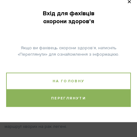
Повторно: постійний прийом.
Вхід для фахівців
охорони здоров'я
Примітка:
Також можна призначати Октреотид ЛАР (20 мг)
внутрішньом'язово або Ланреотид 90 мг підшкірно, один раз
Якщо ви фахівець охорони здоров’я, натисніть
на 4 тижні.
«Переглянути» для ознайомлення з інформацією.
Паспортна частина: нозологія – рак легені; код за мкх-10 – с
33, с 34.
Потенційні користувачі – відділення пухлин органів грудної
НА ГОЛОВНУ
порожнини Національного інститутуту раку.
Авторство:
Національний інститут раку
ПЕРЕГЛЯНУТИ
Література:
Локальний протокол медичної допомоги та клінічний
маршрут хворих на рак легені.