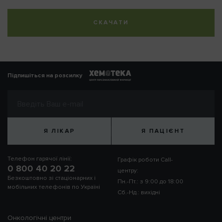
СКАЧАТИ
Підпишіться на розсилку
Я ЛІКАР
Я ПАЦІЄНТ
Телефон гарячої лінії:
Графік роботи Call-
0 800 40 20 22
центру:
Безкоштовно зі стаціонарних і
Пн.-Пт.: з 9:00 до 18:00
мобільних телефонів по Україні
Сб.-Нд.: вихідні
Онкологічні центри