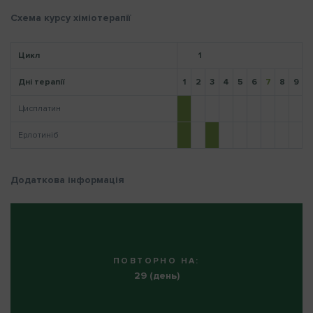
Схема курсу хіміотерапії
Нагадати пароль
Цикл
1
Дні терапії
1
2
3
4
5
6
7
8
9
1
Цисплатин
Ерлотиніб
Додаткова інформація
ПОВТОРНО НА:
29 (день)