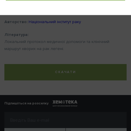
Потенційні користувачі – відділення пухлин органів грудної
порожнини Національного інститутуту раку.
Авторство:
Національний інститут раку
Література:
Локальний протокол медичної допомоги та клінічний
маршрут хворих на рак легені.
СКАЧАТИ
Підпишіться на розсилку