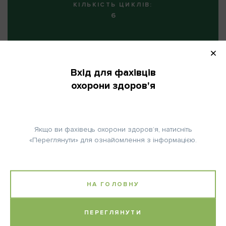
КІЛЬКІСТЬ ЦИКЛІВ:
6
Вхід для фахівців
Примітка:
охорони здоров'я
Цисплатин (лише якщо ШКФ ≥60 мл/хв):
Супутня медикація:
Якщо ви фахівець охорони здоров’я, натисніть
Премедикація: 500 мл 0,9% розчину NaCl + 10 мЕкв KCI + 8
«Переглянути» для ознайомлення з інформацією.
мЕкв MgSO
внутрішньовенно протягом 60 хв.
4
200 мл 20% розчину Манніту протягом 30 хв.
Постмедикація: 500 мл 0,9% розчину NaCl внутрішньовенно +
10 мЕкв KCI.
НА ГОЛОВНУ
Паспортна частина: нозологія – рак легені; код за мкх-10 – с
ПЕРЕГЛЯНУТИ
33, с 34.