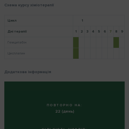
Схема курсу хіміотерапії
Цикл
1
Нагадати пароль
Дні терапії
1
2
3
4
5
6
7
8
9
1
Гемцитабін
Цисплатин
Додаткова інформація
ПОВТОРНО НА:
22 (день)