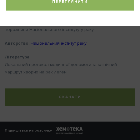
ПЕРЕГЛЯНУТИ
Паспортна частина: нозологія – рак легені; код за мкх-10 – с
33, с 34.
Потенційні користувачі – відділення пухлин органів грудної
порожнини Національного інститутуту раку.
Авторство:
Національний інститут раку
Література:
Локальний протокол медичної допомоги та клінічний
маршрут хворих на рак легені.
СКАЧАТИ
Підпишіться на розсилку