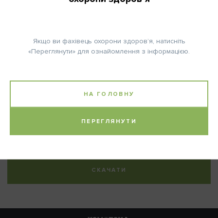
постійний прийом
Якщо ви фахівець охорони здоров’я, натисніть
«Переглянути» для ознайомлення з інформацією.
Примітка:
Абіратерону ацетат: 1000 мг за раз (4 x 250 мг).
НА ГОЛОВНУ
Література:
De Bono J.S. et al., N Engl J Med 364: 1995ff, 2011; Ryan C.J., N
ПЕРЕГЛЯНУТИ
Engl J Med 368: 138, 2013.
СКАЧАТИ