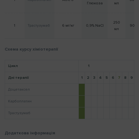
Глюкоза
мл
Нагадати пароль
250
1
Трастузумаб
6 мг/кг
0,9% NaCl
90 м
мл
Схема курсу хіміотерапії
Цикл
1
Дні терапії
1
2
3
4
5
6
7
8
9
1
Доцетаксел
Карбоплатин
Трастузумаб
Додаткова інформація