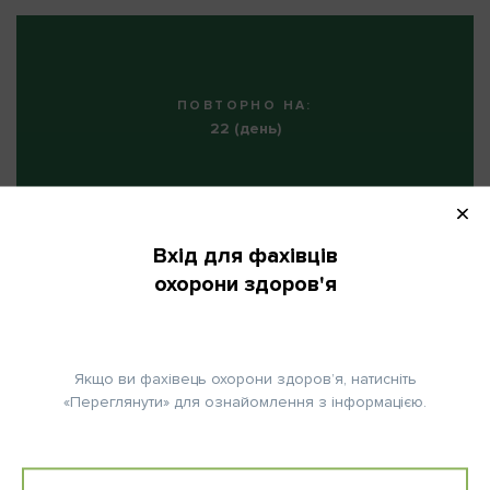
ПОВТОРНО НА:
22 (день)
КІЛЬКІСТЬ ЦИКЛІВ:
6
Вхід для фахівців
охорони здоров'я
Кількість циклів: Підсилювач Трастузумабу протягом 1 року;
Якщо ви фахівець охорони здоров’я, натисніть
Доцетаксел та Карбоплатин протягом 6 циклів.
«Переглянути» для ознайомлення з інформацією.
Примітка:
Доцетаксел розводять до 0,3-0,74 мг/мл.